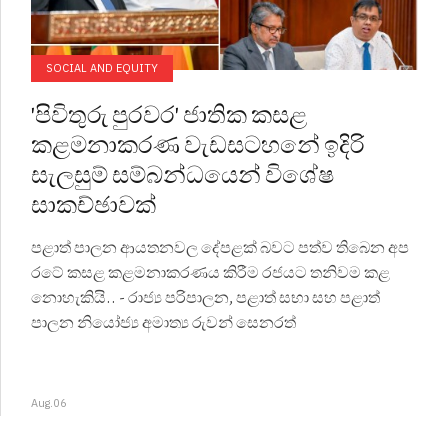
SOCIAL AND EQUITY
'පිවිතුරු පුරවර' ජාතික කසළ
කළමනාකරණ වැඩසටහනේ ඉදිරි
සැලසුම් සම්බන්ධයෙන් විශේෂ
සාකච්ඡාවක්
පළාත් පාලන ආයතනවල දේපළක් බවට පත්ව තිබෙන අප
රටේ කසළ කළමනාකරණය කිරීම රජයට තනිවම කළ
නොහැකියි.. - රාජ්‍ය පරිපාලන, පළාත් සභා සහ පළාත්
පාලන නියෝජ්‍ය අමාත්‍ය රුවන් සෙනරත්
Aug.06