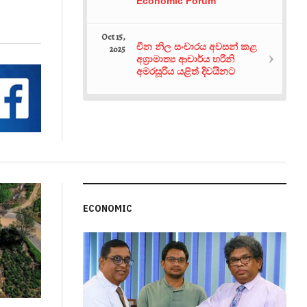
Economic Forum
Oct 15,
චීන නිල සංචාරය අවසන් කළ
2025
අග්‍රාමාත්‍ය ආචාර්ය හරිනි
අමරසූරිය යළිත් දිවයිනට
ECONOMIC