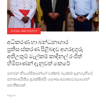
SOCIAL AND EQUITY
අධිකරණ හා බන්ධනාගාර
ප්‍රතිසංස්කරණ පිළිබඳව අගරදගුරු
අතිඋතුම් මැල්කම් කාදිනල් රංජිත්
හිමිපාණන් දැනුවත් කෙරේ
මහජන නියෝජිතයන්ගේ වත්කම් බැරකම් දැනගැනීමේ
ජනතා අයිතිය සුරක්ෂිතයි: සෞඛ්‍ය අමාත්‍යවරයාගෙන්
සහතිකයක්.
Aug.06