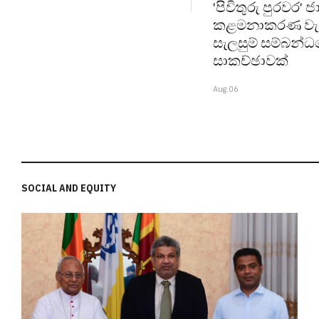
'පිවිතුරු පුරවර'
කළමනාකරණ වැඩ
සැලසුම් සම්බන්
සාකච්ඡාවක්
Aug.06
SOCIAL AND EQUITY