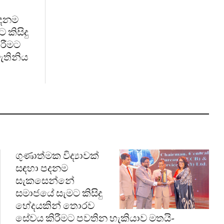
පදනම
කිසිදු
රීමට
ැතිනිය
ගුණාත්මක විද්‍යාවක්
සඳහා පදනම
සැකසෙන්නේ
සමාජයේ සැමට කිසිදු
භේදයකින් තොරව
සේවය කිරීමට පවතින හැකියාව මතයි-