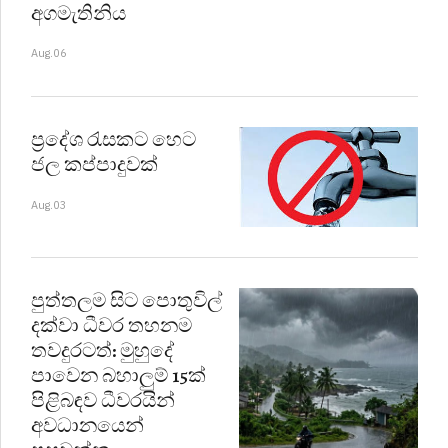
අගමැතිනිය
Aug.06
ප්‍රදේශ රැසකට හෙට
ජල කප්පාදුවක්
Aug.03
පුත්තලම සිට පොතුවිල්
දක්වා ධීවර තහනම
තවදුරටත්: මුහුදේ
පාවෙන බහාලුම් 15ක්
පිළිබඳව ධීවරයින්
අවධානයෙන්