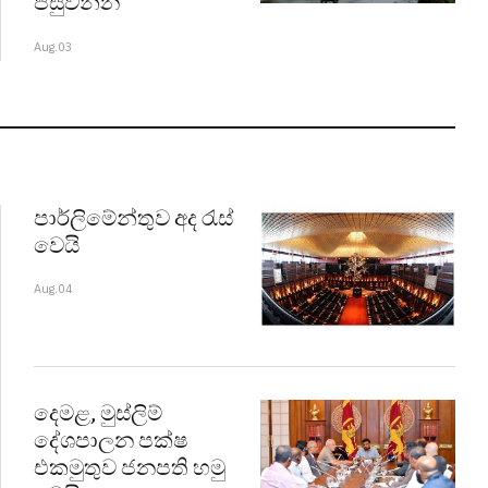
පසුවන්න
Aug.03
පාර්ලිමේන්තුව අද රැස්
වෙයි
Aug.04
දෙමළ, මුස්ලිම්
දේශපාලන පක්ෂ
එකමුතුව ජනපති හමු