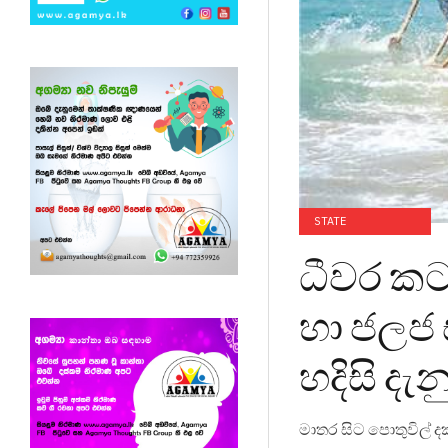
STATE
ධීවර කට
හා ජලජ 
හදිසි දැන
මාතර සිට පොතුවිල් දක්