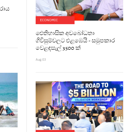
රාය
ECONOMIC
ඓතිහාසික අවබෝධතා
ගිවිසුම්වලට එළඹෙයි - සමුපකාර
වෙළඳසැල් 3500 ක්
Aug.03