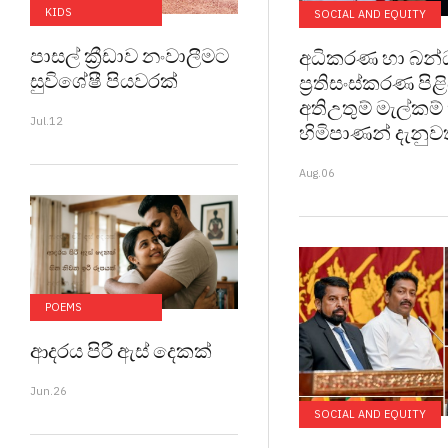
KIDS
SOCIAL AND EQUITY
පාසල් ක්‍රීඩාව නංවාලීමට
අධිකරණ හා බන්
සුවිශේෂී පියවරක්
ප්‍රතිසංස්කරණ පි
අතිඋතුම් මැල්කම් 
Jul.12
හිමිපාණන් දැනු
Aug.06
POEMS
ආදරය පිරී ඇස් දෙකක්
Jun.26
SOCIAL AND EQUITY