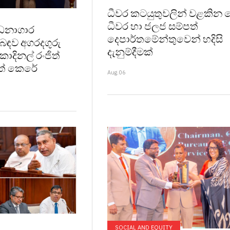
ධීවර කටයුතුවලින් වළකින
ධීවර හා ජලජ සම්පත්
ධනාගාර
දෙපාර්තමේන්තුවෙන් හදිසි
ළිබඳව අගරදගුරු
දැනුම්දීමක්
කාදිනල් රංජිත්
වත් කෙරේ
Aug.06
SOCIAL AND EQUITY