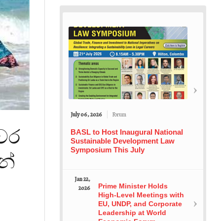
July 06, 2026
Forum
වර
BASL to Host Inaugural National
Sustainable Development Law
Symposium This July
න්
Jan 22,
Prime Minister Holds
2026
High-Level Meetings with
EU, UNDP, and Corporate
Leadership at World