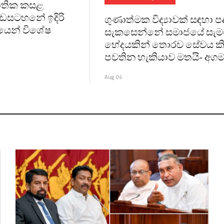
 ජාතික කසළ
සටහනේ ඉදිරි
ගුණාත්මක විද්‍යාවක් සඳහා 
ධයෙන් විශේෂ
සැකසෙන්නේ සමාජයේ සැමට 
භේදයකින් තොරව සේවය කි
පවතින හැකියාව මතයි- අගම
Aug.06