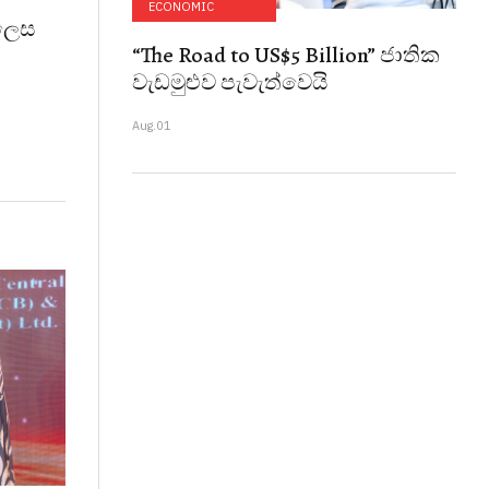
ECONOMIC
 ලෙස
“The Road to US$5 Billion” ජාතික
වැඩමුළුව පැවැත්වෙයි
Aug.01