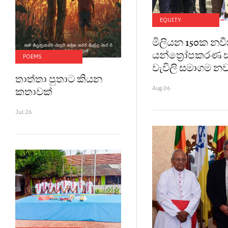
EQUITY
මිලියන 150ක නව
යන්ත්‍රෝපකරණ
POEMS
වැවිලි සමාගම න
තාත්තා පුතාට කියන
Aug.06
කතාවක්
Jul.26