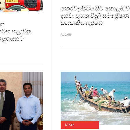
කෙරවලපිටිය සිට කොළඹ ව
දක්වා භූගත විදුලි සම්ප්‍රේෂණ
ව්‍යාපෘතිය ඇරඹේ
ීන
 සමඟ හලාවත
Aug.06
ව යුගයකට
STATE