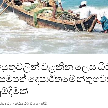
යුතුවලින් වළකින ලෙස ධී
සම්පත් දෙපාර්තමේන්තුවෙ
ුම්දීමක්
වා මුහුදු තීරය රළු විය හැකියි.