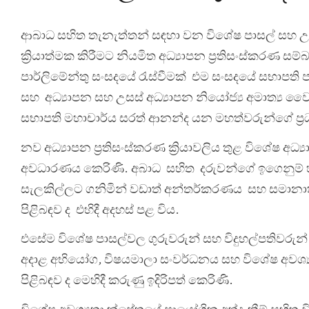
ආබාධ සහිත තැනැත්තන් සඳහා වන විශේෂ පාසල් සහ උපක
ක්‍රියාත්මක කිරීමට නියමිත අධ්‍යාපන ප්‍රතිසංස්කරණ
පාර්ලිමේන්තු සංසදයේ රැස්වීමක් එම සංසදයේ සභාපති පා
සහ අධ්‍යාපන සහ උසස් අධ්‍යාපන නියෝජ්‍ය අමාත්‍ය ව
සභාපති මහාචාර්ය සරත් ආනන්ද යන මහත්වරුන්ගේ ප්‍රධ
නව අධ්‍යාපන ප්‍රතිසංස්කරණ ක්‍රියාවලිය තුළ විශේෂ අධ්‍
අවධාරණය කෙරිණි. අබාධ සහිත දරුවන්ගේ ඉගෙනුම් හැකි
සැලකිල්ලට ගනිමින් වඩාත් අන්තර්කරණය සහ සමානාත
පිළිබඳව ද එහිදී අදහස් පළ විය.
එසේම විශේෂ පාසල්වල ගුරුවරුන් සහ විදුහල්පතිවරු
අදාළ අභියෝග, විෂයමාලා සංවර්ධනය සහ විශේෂ අවශ්‍යතා 
පිළිබඳව ද මෙහිදී කරුණු ඉදිරිපත් කෙරිණි.