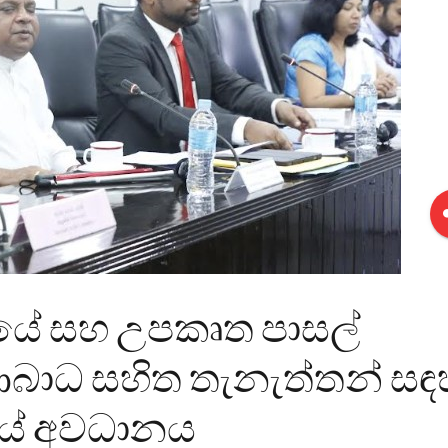
‍රයේ සහ උපකෘත පාසල්
 ආබාධ සහිත තැනැත්තන් සඳ
දයේ අවධානය