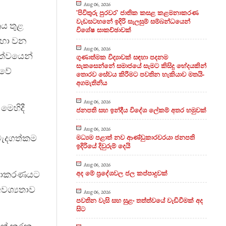
Aug 06, 2026
'පිවිතුරු පුරවර' ජාතික කසළ කළමනාකරණ
වැඩසටහනේ ඉදිරි සැලසුම් සම්බන්ධයෙන්
රය තුළ
විශේෂ සාකච්ඡාවක්
සඳහා වන
Aug 06, 2026
ිත්වයෙන්
ගුණාත්මක විද්‍යාවක් සඳහා පදනම
සැකසෙන්නේ සමාජයේ සැමට කිසිදු භේදයකින්
ාවේ
තොරව සේවය කිරීමට පවතින හැකියාව මතයි-
අගමැතිනිය
Aug 06, 2026
 මෙහිදී
ජනපති සහ ඉන්දීය විදේශ ලේකම් අතර හමුවක්
Aug 06, 2026
වැදගත්කම
මධ්‍යම පළාත් නව ආණ්ඩුකාරවරයා ජනපති
ඉදිරියේ දිවුරුම් දෙයි
Aug 06, 2026
ළමනාකරණයට
අද මේ ප්‍රදේශවල ජල කප්පාදුවක්
අවශ්‍යතාව
Aug 06, 2026
පවතින වැසි සහ සුළං තත්ත්වයේ වැඩිවීමක් අද
සිට