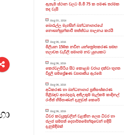
ඇතැම් ස්ථාන වලට මි.මී 75 ක පමණ තරමක
තද වැසි
Aug 07, 2026
බොරැල්ල මැගසින් බන්ධනාගාරයේ
නොසන්සුන්කාරී තත්ත්වය පාලනය කරයි
Aug 06, 2026
මිලියන 150ක නවීන යන්ත්‍රෝපකරණ සමඟ
හලාවත වැවිලි සමාගම නව යුගයකට
Aug 06, 2026
කෙරවලපිටිය සිට කොළඹ වරාය දක්වා භූගත
විදුලි සම්ප්‍රේෂණ ව්‍යාපෘතිය ඇරඹේ
Aug 06, 2026
අධිකරණ හා බන්ධනාගාර ප්‍රතිසංස්කරණ
පිළිබඳව අගරදගුරු අතිඋතුම් මැල්කම් කාදිනල්
රංජිත් හිමිපාණන් දැනුවත් කෙරේ
හා
Aug 06, 2026
ධීවර කටයුතුවලින් වළකින ලෙස ධීවර හා
ජලජ සම්පත් දෙපාර්තමේන්තුවෙන් හදිසි
දැනුම්දීමක්