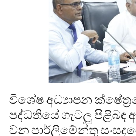
විශේෂ අධ්‍යාපන ක්ෂේත්
පද්ධතියේ ගැටලු පිළිබඳ
වන පාර්ලිමේන්තු සංස