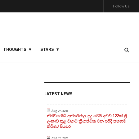
Follow Us
THOUGHTS
STARS
LATEST NEWS
Aug 07, 2026
නීතිවිරෝධී අන්තර්ජාල සූදු වෙබ් අඩවි 122ක් ශ්‍රී
ලංකාව තුළ වහාම ක්‍රියාත්මක වන පරිදි තහනම්
කිරීමට පියවර
Aug 07, 2026