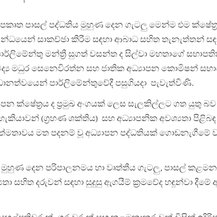
ෘත පාසල් පද්ධතිය මුහුණ දෙන ගැටලු මෙන්ම එම ක්ෂේත්‍
 සම්බන්ධයෙන් සාකච්ඡා කිරීම සඳහා ආබාධ සහිත තැනැත්තන් 
ර්ලිමේන්තු මන්ත්‍රී සුගත් වසන්ත ද සිල්වා මහතාගේ සභාපත
ෛද්‍ය මධුර සෙනෙවිරත්න සහ ජාතික අධ්‍යාපන කොමිෂන් සභ
ානත්වයෙන් පාර්ලිමේන්තුවේදී පසුගියදා පැවැත්විණි.
යාපන ක්ෂේත්‍රය ද ප්‍රමුඛ අංගයක් ලෙස සැලකිල්ලට ගත යුතු බව
යාවන් (ග්‍රහණ ශක්තිය) සහ අධ්‍යාපනික අවශ්‍යතා පිළිබඳ
්මතාවය මත පදනම් වූ අධ්‍යාපන පද්ධතියක් ගොඩනැගීමේ 
න් මුහුණ දෙන පරිපාලනමය හා වෘත්තීය ගැටලු, පාසල් ක
සහිත දරුවන් සඳහා සුදුසු ඇගයීම් ක්‍රමවේද හඳුන්වා දීමේ 