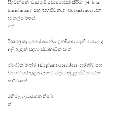
සිදුවන්නේ "වාසභූමි පොහොසත් කිරීම" (Habitat
Enrichment) සහ "සහජීවනය" (Coexistence) යන
සංකල්ප මතයි.
අප්
රිකානු කලාපයේ මෙන්ම ඉන්දියාව වැනි රටවල ද
අලි ඇතුන් සඳහා ස්වාභාවික සංක්
රමණික මංතීරු (Elephant Corridors) සුරැකීම සහ
වනාන්තර තුළම ආහාර-ජලය බහුල කිරීම හරහා
සාර්ථක ප්
රතිඵල ලබාගෙන තිබේ.
ශ්