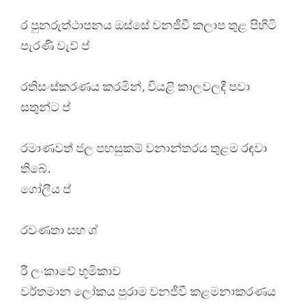
ර පුනරුත්ථාපනය ඔස්සේ වනජීවී කලාප තුළ පිහිටි
පැරණි වැව් ප්
රතිසංස්කරණය කරමින්, වියළි කාලවලදී පවා
සතුන්ට ප්
රමාණවත් ජල පහසුකම් වනාන්තරය තුළම රඳවා
තිබේ.
ගෝලීය ප්
රවණතා සහ ශ්
රී ලංකාවේ භූමිකාව
වර්තමාන ලෝකය පුරාම වනජීවී කළමනාකරණය