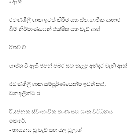
• ආක්
රමණශීලී ශාක ඉවත් කිරීම සහ ස්වාභාවික ආහාර
බිම් නිර්මාණයෙන් රක්ෂිත සහ වැව් ආශ්
රිතව ව්
යාප්ත වී ඇති ජපන් ජබර සහ කළපු අන්දර වැනි ආක්
රමණශීලී ශාක සම්පූර්ණයෙන්ම ඉවත් කර,
වනඅලින්ට ප්
රියජනක ස්වාභාවික තෘණ සහ ශාක වර්ධනය
කෙරේ.
• හායනය වූ වැව් සහ ජල මූලාශ්