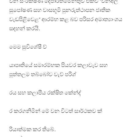
වන සංරක්ෂණ දෙපාර්තමේන්තුව එක්ව "වනඅලි
සුපෝෂණ සහ වාසභූමි පුනරුත්ථාපන ජාතික
වැඩපිළිවෙළ" ආරම්භ කළ බව පරිසර අමාත්‍යාංශය
සඳහන් කරයි.
මෙම සුවිශේෂී ව්
යාපෘතියේ සමාරම්භක පියවර කලාවැව සහ
පුත්තලම තබ්බෝව වැව් පරිශ්
රය සහ කලාපීය රක්ෂිත කේන්ද්
ර කරගනිමින් මේ වන විටත් සාර්ථකව ක්
රියාත්මක කර තිබේ.