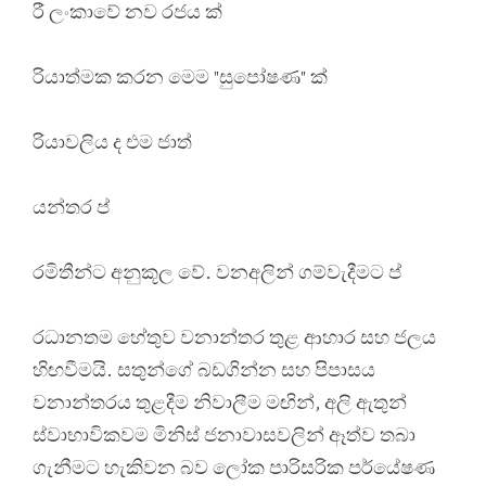
රී ලංකාවේ නව රජය ක්
රියාත්මක කරන මෙම "සුපෝෂණ" ක්
රියාවලිය ද එම ජාත්
යන්තර ප්
රමිතීන්ට අනුකූල වේ. වනඅලින් ගම්වැදීමට ප්
රධානතම හේතුව වනාන්තර තුළ ආහාර සහ ජලය
හිඟවීමයි. සතුන්ගේ බඩගින්න සහ පිපාසය
වනාන්තරය තුළදීම නිවාලීම මඟින්, අලි ඇතුන්
ස්වාභාවිකවම මිනිස් ජනාවාසවලින් ඈත්ව තබා
ගැනීමට හැකිවන බව ලෝක පාරිසරික පර්යේෂණ