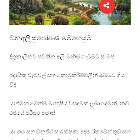
වනඅලි සුපෝෂණ මෙහෙයුම
දිගුකාලීනව පවතින අලි-මිනිස් ගැටුමට සාම්ප්
රදායික වැටවල් සහ කොටුකිරීම්වලින් ඔබ්බට ගිය
විද්
යාත්මක මෙන්ම මානුෂීය විසඳුමක් ලබා දෙමින්, නව
රජයේ පරිසර අමාත්
යාංශය සහ වනජීවී සංරක්ෂණ දෙපාර්තමේන්තුව සහ