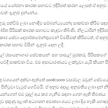
්වයේ යෝජනා කාරක සභාවට ඉදිරිපත් කරන ලෙසත් ඒ අනුව ඉද
ත් දැනුම් දුන්නේය.
ුරු පත්වීම් ලබා නොදීම සම්බන්ධයෙන්ද සාකච්ඡා කිරීම සඳ
ජිත පිරිසක් කාරක සභාවට කැඳවා තිබිණි. නිලධාරීන් ඉදිරි
සේවා දෙපාර්තමේන්තුවෙන් විමසීමක් කිරීමටත්, ඒ අනුව 
රක සභාව විසින් දැනුම් දෙන ලදී.
ල් රසායනාගාර සේවකයන් සහ පාසැල් මුරකරු පිරිසකගේ ව
ාවේදී සාකච්ඡා විය. එම අසාධාරණයට ලක්වූවා යැයි කියන ප
ේතු වශයෙන් දක්වා ඇත්තේ 2008/2009 වසරවල ඔවුන් සේවය
 පිහිටුවා වැටුප් ගෙවීමයි. ඒ අනුව අදාළ අනුමතිය ලබා දුන් 
යන්ගෙන් එම මුදල් අය කර ගැනීම සඳහා ගෙන ඇති තීරණය
ඳව දකුණු පළාත් අධ්‍යාපන අමාත්‍යාංශයට ලබා දිය හැකි හ