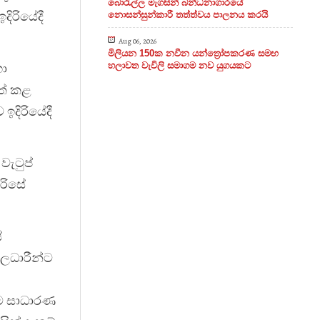
බොරැල්ල මැගසින් බන්ධනාගාරයේ
ිරියේදී
නොසන්සුන්කාරී තත්ත්වය පාලනය කරයි
Aug 06, 2026
මිලියන 150ක නවීන යන්ත්‍රෝපකරණ සමඟ
හා
හලාවත වැවිලි සමාගම නව යුගයකට
පත් කළ
ඉදිරියේදී
ැටුප්
ිරිසේ
ේ
නිලධාරීන්ට
ොඳම සාධාරණ