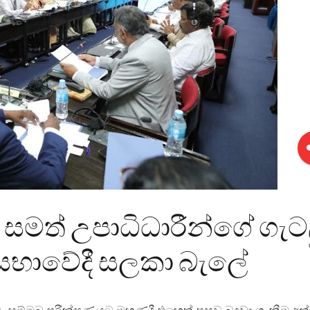
ය සමත් උපාධිධාරීන්ගේ ගැ
සභාවේදී සලකා බැලේ