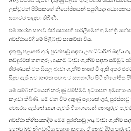
2023 වසරේ පැවති දකුණු පළාත් ගුරු විභාගයෙන් සමත්ව
ලක්වූවන් පිරිසකගේ නියෝජිතයන් පසුගියදා අධ්‍යාපනය
සභාවට කැඳවා තිබිණි.
එම කාරක සභාව එහි සභාපති පාර්ලිමේන්තු මන්ත්‍රී හේෂ
අවස්ථාවේදී මේ පිළිබඳව සාකච්ඡා විය.
දකුණු පළාතේ ගුරු පුරප්පාඩු සඳහා උපාධිධාරීන් බඳවා 
තවදුරටත් තනතුරු 704කට බඳවා ගැනීම සඳහා සම්මුඛ පරී
තීරණයක් මත සියලු බඳවා ගැනීම් නතර වී ඇති අතර එම
සිදුව ඇති බව කාරක සභාවට සහභාගීව සිටි නියෝජිත ප
මේ සම්බන්ධයෙන් කරුණු විමසීමට අධ්‍යාපන අමාත්‍යාං
කැඳවා තිබිණි. මේ වන විට දකුණු පළාතේ ගුරු පුරප්පාඩු
අවසරය ඇත්තේ 2023 පැවති විභාගයෙන් අනතුරුව පැව
අවස්ථා කිහිපයකදීම මෙම පුරප්පාඩු 704 බඳවා ගැනීම 
නොවූ බව නිලධාරීහු ප්‍රකාශ කළහ. ඒ අනුව ‍දීර්ඝ කරුණ