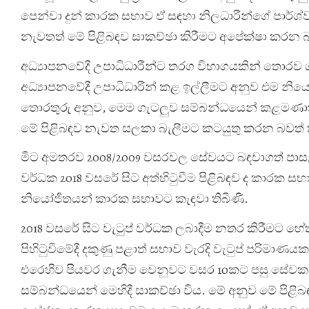
පෙන්වා දුන් කාරක සභාව ඒ සඳහා නිලධාරීන්ගේ පාර්ශ
නැවතත් මේ පිළිබඳව සාකච්ඡා කිරීමට අපේක්ෂා කරන බව
අධ්‍යාපනවේදී උපාධිධාරීන්ට තරග විභාගයකින් තොරව ග
අධ්‍යාපනවේදී උපාධිධාරීන් කළ ඉල්ලීමට අනුව එම නියෝ
තොරතුරු අනුව, මෙම ගැටලුව සම්බන්ධයෙන් කළමණාකාර 
මේ පිළිබඳව නැවත සලකා බැලීමට කටයුතු කරන බවත් කා
මීට අමතරව 2008/2009 වසරවල සේවයට බඳවාගත් පාසැ
වර්ධක 2018 වසරේ සිට අත්හිටුවීම පිළිබඳව ද කාරක සභ
නියෝජිතයන් කාරක සභාවට කැඳවා තිබිණි.
2018 වසරේ සිට වැටුප් වර්ධක ලබාදීම නතර කිරීමට හ
පිහිටුවීමේදී දකුණු පළාත් සභාව වැරදි වැටුප් පරිමාණයක
එරෙහිව පියවර ගැනීම වෙනුවට වසර 10කට පසු සේවක
සම්බන්ධයෙන් මෙහිදී සාකච්ඡා විය. මේ අනුව මේ පිළිබ