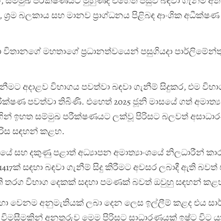
, සම්මුඛ පරීක්ෂණයට මුහුණදී එහෙත් පසුව බඳවා ගැනීම අත්
, ශ්‍රම බලකාය සහ මානව ප්‍රාග්ධනය පිළිබඳ ආංශික අධීක්ෂ
ා විතානගේ මහතාගේ ප්‍රධානත්වයෙන් පසුගියදා පාර්ලිමේන්තුව
ගැනීමට අදාළව විභාගය පවත්වා බඳවා ගැනීම් සිදුකර, එම වි
ක්ෂණ පවත්වා තිබිණි. එහෙත් 2025 ජූනි මාසයේ ගත් අමාත්
ගින් ඉහත සම්මුඛ පරීක්ෂණයට ලක්වූ පිරිසට බලවත් අසාධ
ිරිස සඳහන් කළහ.
ශයේ සහ දකුණු පළාත් අධ්‍යාපන අමාත්‍යාංශයේ නිලධාරීන් 
 1417ක් සඳහා බඳවා ගැනීම් සිදු කිරීමට අවසර ලබාදී ඇති බවත
ති තරග විභාග දෙකක් සදහා පමණක් බවත් ඔවුහු සඳහන් ක
සදහා වෙනම අනුමැතියක් ලබා දෙන ලෙස ඉල්ලීම් කළද එය සා
ු විමසීමකින් අනතුරුව මෙම පිරිසට සාධාරණයක් ඉෂ්ට විට යු