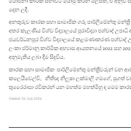
යෝජනා කාරක සභාවට යොමු කරන ලෙසත්, ඒ අනුව සාධාර
දෙන ලදී.
අනතුරුව කාරක සභා සාමාජික ගරු පාර්ලිමේන්තු මන්ත්
අතර කැලණිය විශ්ව විද්‍යාල‍යේ පුරාවිද්‍යා පශ්චාද් උපාධ
ජයවර්ධනපුර විශ්ව විද්‍යාලයේ කළමණාකරණ පශ්චාද් 
ලංකා ජර්මානු කාර්මික අභ්‍යාස ආයතනයේ 2022 සහ 202
අනුමැතිය ලබා දීම සිදුවිය.
කාරක සභා සාමාජික පාර්ලිමේන්තු මන්ත්‍රීවරුන් වන ආචාර්
කලෙයිචෙල්වි, නීතීඥ නිලූෂා ලක්මාලි ගමගේ, සුගත් ව
තුරෛරාසා රවිකරන් යන මහත්ම මහත්මීහු ද මෙම කාරක 
Created: 06 July 2026