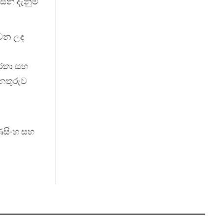
න් දැනුම්
බවන ලද
ර්තා සහ
අනතුරුව
රණසිංහ සහ