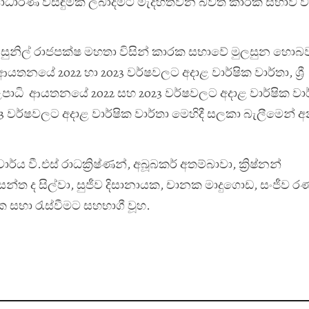
ණ විසඳුමක් ලබාදීමට මැදිහත්වන බවත් කාරක සභාව විසි
‍රී සුනිල් රාජපක්ෂ මහතා විසින් කාරක සභාවේ මුලසුන හො
ි ආයතනයේ 2022 හා 2023 වර්ෂවලට අදාළ වාර්ෂික වාර්තා, ශ්‍රී
උපාධි ආයතනයේ 2022 සහ 2023 වර්ෂවලට අදාළ වාර්ෂික වා
3 වර්ෂවලට අදාළ වාර්ෂික වාර්තා මෙහිදී සලකා බැලීමෙන් 
ය වී.එස් රාධක්‍රිෂ්ණන්, අබූබකර් අතම්බාවා, ක්‍රිෂ්නන්
සන්ත ද සිල්වා, සුජීව දිසානායක, චානක මාදුගොඩ, සංජීව 
සභා රැස්වීමට සහභාගී වූහ.