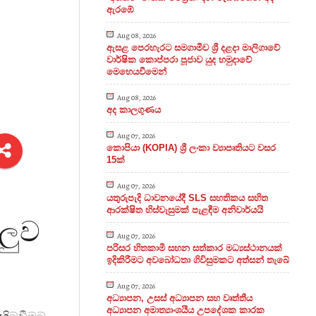
ඇරඹේ
Aug 08, 2026
ඇසළ පෙරහැරට සමගාමීව ශ්‍රී දළදා මාලිගාවේ
වාර්ෂික කොප්පරා පූජාව යුද හමුදාවේ
මෙහෙයවීමෙන්
Aug 08, 2026
අද කාලගුණය
Aug 07, 2026
කොපියා (KOPIA) ශ්‍රී ලංකා ව්‍යාපෘතියට වසර
15ක්
Aug 07, 2026
යතුරුපැදි ධාවනයේදී SLS සහතිකය සහිත
ආරක්ෂිත හිස්වැසුමක් පැළඳීම අනිවාර්යයි
ටලුව
Aug 07, 2026
පරිසර හිතකාමී සහන සත්කාර මධ්‍යස්ථානයක්
ඉදිකිරීමට අවබෝධතා ගිවිසුමකට අත්සන් තැබේ
Aug 07, 2026
අධ්‍යාපන, උසස් අධ්‍යාපන සහ වෘත්තීය
අධ්‍යාපන අමාත්‍යාංශයීය උපදේශක කාරක