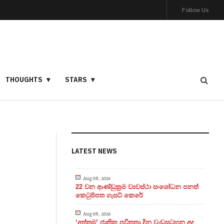
Follow Us
THOUGHTS
STARS
LATEST NEWS
Aug 08, 2026
22 වන ආණ්ඩුක්‍රම ව්‍යවස්ථා සංශෝධන පනත්
කෙටුම්පත ගැසට් කෙරේ
Aug 08, 2026
‘අත්තම’ ජාතික පවිත්‍රතා දින වැඩසටහන අද