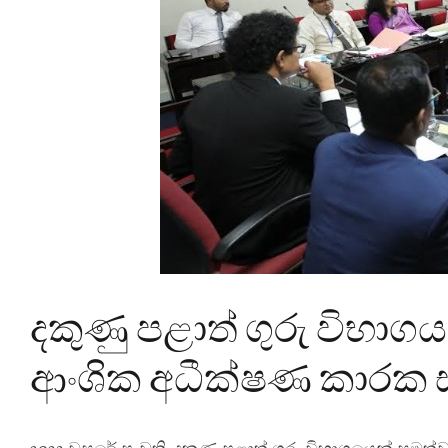
දකුණු පළාත් ගුරු විභාග
ආංශික අධීක්ෂණ කාරක 