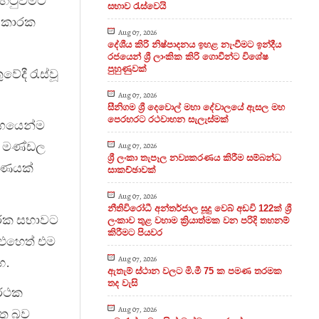
හිටුවීමට
සභාව රැස්වෙයි
ණ කාරක
Aug 07, 2026
දේශීය කිරි නිෂ්පාදනය ඉහළ නැංවීමට ඉන්දීය
රජයෙන් ශ්‍රී ලාංකික කිරි ගොවීන්ට විශේෂ
පුහුණුවක්
ේදී රැස්වූ
Aug 07, 2026
සීනිගම ශ්‍රී දෙවොල් මහා දේවාලයේ ඇසල මහ
පෙරහරට රථවාහන සැලැස්මක්
භාගයෙන්ම
‍ය මණ්ඩල
Aug 07, 2026
ශ්‍රී ලංකා තැපෑල නව්‍යකරණය කිරීම සම්බන්ධ
ාරණයක්
සාකච්ඡාවක්
Aug 07, 2026
නීතිවිරෝධී අන්තර්ජාල සූදු වෙබ් අඩවි 122ක් ශ්‍රී
කාරක සභාවට
ලංකාව තුළ වහාම ක්‍රියාත්මක වන පරිදි තහනම්
කිරීමට පියවර
් එහෙත් එම
Aug 07, 2026
ළහ.
ඇතැම් ස්ථාන වලට මි.මී 75 ක පමණ තරමක
තද වැසි
ර්ථක
Aug 07, 2026
තු බව