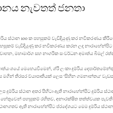
්ථානය නැවතත් ජනතා
ම්රිය ස්ථාන 100 ක පහසුකම් වැඩිදියුණු කර නවීකරණය කිරීම
සුකම් වැඩිදියුණු කර නවීකරණය කරන ලද නාරාහේන්පිට දු
වාහන, මහාමාර්ග සහ නාගරික සංවර්ධන අමාත්
ය බිමල් රත
ාත්
යංශයේ මෙහෙයවීමෙන්, ශ්
රී ලංකා දුම්රිය දෙපාර්තමේන්
 මගින් තිරසර ව්
යාපෘතියක් ලෙස ‘සිහින ගමනාන්තය’ වැඩ
 දුම්රිය ස්ථාන අතර පිහිටා ඇති නාරාහේන්පිට දුම්රිය ස්
ේතුවෙන් පහසුකම් රහිතව, අනාරක්ෂිත තත්ත්වයක පැවති
්ථානගතව ඇති නාරාහේන්පිට ප්
රදේශයට මෙම දුම්රිය ස්ථා