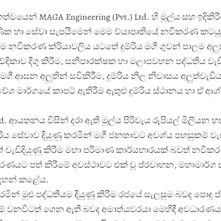
්වයෙන් MAGA Engineering (Pvt.) Ltd. හි මූල්
ය සහ ඉදිකිරී
ක හා සේවා සැපයීමෙන් මෙම ව්
යාපෘතියේ නවීකරණ කටයුත
 එම නවීකරණ ක්
රියාවලිය යටතේ දුම්රිය මගී ගුවන් පාලම අලු
වේදිකාව දිගු කිරීම, සනීපාරක්ෂක හා මලාපවහන පද්ධතිය වැඩි
ී ආසන අලුතින් සවිකිරීම, දුම්රිය නිල නිවාසය අලුත්වැඩියා
ේශ මාර්ගයේ කාපට් ඇතිරීම ඇතුළු දුම්රිය ස්ථානය හා ඒ ආශ්
td. ආයතනය විසින් දරා ඇති මූල්
ය පිරිවැය රුපියල් මිලියන 
්රිය සේවාව දියුණු කරමින් මගී ජනතාවට අවශ්
ය පහසුකම් වැඩ
ත් වැඩිදියුණු කිරීම මහා පරිමාණ කාර්යභාරයක් බවත් නව
රණයට පත් කිරීමේ අවස්ථාවට එක් වූ ප්
රවාහන, මහාමාර්ග
සඳහන් කළේය.
් මුළු පද්ධතියම දියුණු කිරීම රජයේ සැලසුම බවද පොදු ප්
ේ වනවිටත් ගෙන ඇති බවද අමාත්
යවරයා මෙහිදී අවධාරණ