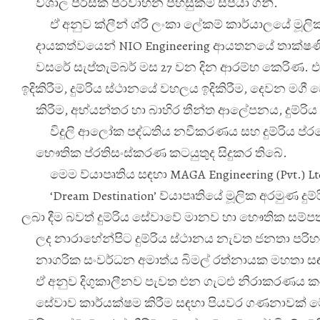
විශාල පිරිසක් ප්
රවාහන පහසුකම් සපයා ගනී.
ඒ අනුව ක්ලීන් ශ්
රී ලංකා ලේකම් කාර්යාලයේ මූලිකත
දායකත්වයෙන් NIO Engineering ආයතනයේ තාක්ෂණි
වසරේ සැප්තැම්බර් මස 27 වන දින ආරම්භ කෙරිණ.
ඉදිකිරීම, දුම්රිය ස්ථානයේ වහලය ඉදිකිරීම, දෙවන මගී 
කිරීම, අභ්
යන්තර හා බාහිර තීන්ත ආලේපනය, දුම්රිය මග
විදුලි ආලෝක පද්ධතිය නවීකරණය සහ දුම්රිය ප්
රව
භෞතික ප්
රතිසංස්කරණ කටයුතුද සිදුකර තිබේ.
මෙම ව්
යාපෘතිය සඳහා MAGA Engineering (Pvt.) L
‘Dream Destination’ ව්
යාපෘතියේ මූලික අරමුණ දුම
ලබා දීම බවත් දුම්රිය සේවාවේ මානව හා භෞතික සම්ප
ලද නාරාහේන්පිට දුම්රිය ස්ථානය නැවත ජනතා පරිහ
නාගරික සංවර්ධන අමාත්
ය බිමල් රත්නායක මහතා 
ඒ අනුව දිගුකාලීනව පැවත එන ගැටළු නිරාකරණය කරමින
සේවාව කාර්යක්ෂම කිරීම සඳහා පියවර ගණනාවක් ම