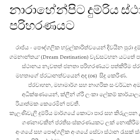
නාරාහේන්පිට දුම්රිය ස
පරිහරණයට
රාජ්
ය - පෞද්ගලික හවුල්කාරිත්වයෙන් දිවයින පුරා දු
ගමනාන්තය’ (Dream Destination) වැඩසටහන යටතේ පහ
ස්ථානය නැවතත් ජනතා පරිහරණයට පත්කිරීම ප්
ර
මහතාගේ ප්
රධානත්වයෙන් අද (06) සිදු කෙරිණ.
ප්
රවාහන, මහාමාර්ග සහ නාගරික සංවර්ධන අම
අධීක්ෂණයෙන්, ක්ලීන් ශ්
රී ලංකා ලේකම් කාර්යාලය
රියාත්මක කෙරෙමින් පවතී.
කැලණිවැලි දුම්රිය මාර්ගයේ කොටා පාර සහ කිරුලපන උප
ගණනාවකින් ප්
රතිසංස්කරණයකට ලක් නොකිරීම හ
අංශයේ සහ පෞද්ගලික අංශයේ සේවා ස්ථාන රැසක් ස