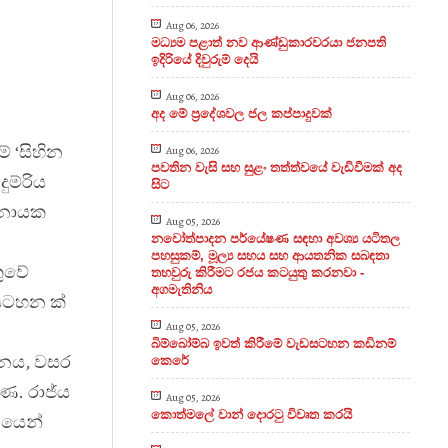
Aug 06, 2026
මධ්‍යම පළාත් නව ආණ්ඩුකාරවරයා ජනපති
ඉදිරියේ දිවුරුම් දෙයි
Aug 06, 2026
අද මේ ප්‍රදේශවල ජල කප්පාදුවක්
ේ ‘සිහින
Aug 06, 2026
පවතින වැසි සහ සුළං තත්ත්වයේ වැඩිවීමක් අද
ම්රිය
සිට
්නායක
Aug 05, 2026
නවෝත්පාදන පර්යේෂණ සඳහා අවශ්‍ය යටිතල
පහසුකම්, මූල්‍ය සහය සහ ආයතනික සබඳතා
තුවේ
තහවුරු කිරීමට රජය කටයුතු කරනවා -
අගමැතිනිය
සටහන ක්
Aug 05, 2026
බිම්බෝම්බ ඉවත් කිරීමේ වැඩසටහන කඩිනම්
ථානය, වසර
කෙරේ
ණ. රාජ්
ය
Aug 05, 2026
කොත්මලේ වාන් දොරටු විවෘත කරයි
නයෙන්