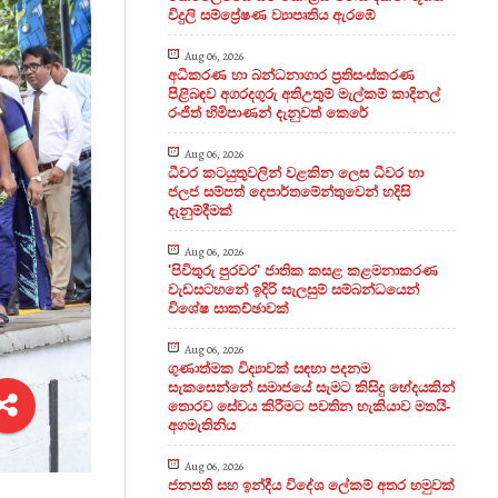
විදුලි සම්ප්‍රේෂණ ව්‍යාපෘතිය ඇරඹේ
Aug 06, 2026
අධිකරණ හා බන්ධනාගාර ප්‍රතිසංස්කරණ
පිළිබඳව අගරදගුරු අතිඋතුම් මැල්කම් කාදිනල්
රංජිත් හිමිපාණන් දැනුවත් කෙරේ
Aug 06, 2026
ධීවර කටයුතුවලින් වළකින ලෙස ධීවර හා
ජලජ සම්පත් දෙපාර්තමේන්තුවෙන් හදිසි
දැනුම්දීමක්
Aug 06, 2026
'පිවිතුරු පුරවර' ජාතික කසළ කළමනාකරණ
වැඩසටහනේ ඉදිරි සැලසුම් සම්බන්ධයෙන්
විශේෂ සාකච්ඡාවක්
Aug 06, 2026
ගුණාත්මක විද්‍යාවක් සඳහා පදනම
සැකසෙන්නේ සමාජයේ සැමට කිසිදු භේදයකින්
තොරව සේවය කිරීමට පවතින හැකියාව මතයි-
අගමැතිනිය
Aug 06, 2026
ජනපති සහ ඉන්දීය විදේශ ලේකම් අතර හමුවක්