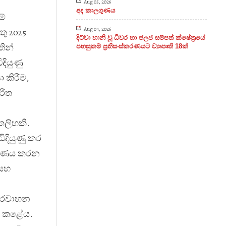
Aug 05, 2026
අද කාලගුණය
ම්
Aug 04, 2026
ු 2025
දිට්වා හානි වූ ධීවර හා ජලජ සම්පත් ක්ෂේත්‍රයේ
තින්
පහසුකම් ප්‍රතිසංස්කරණයට ව්‍යෘපෘති 18ක්
දියුණු
 කිරීම,
රිත
හතලිහකි.
ිදියුණු කර
ීකරණය කරන
 සහ
රවාහන
ය කළේය.