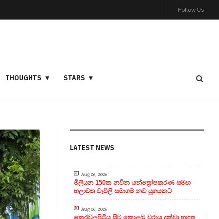
Follow Us
THOUGHTS
STARS
LATEST NEWS
Aug 06, 2026
මිලියන 150ක නවීන යන්ත්‍රෝපකරණ සමඟ
හලාවත වැවිලි සමාගම නව යුගයකට
Aug 06, 2026
කෙරවලපිටිය සිට කොළඹ වරාය දක්වා භූගත