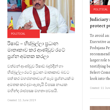
POLITICAL
Judiciary
protect pu
POLITICAL
To avoid an
Executive an
රිෂාඞ් – හිස්බුල්ලා ප‍්‍රධාන
Podujana Pe
මාතෘකාව කර ආණ්ඩුව රටේ
recommended
ප‍්‍රශ්න අමතක කරලා
larger role t
testifying b
වත්මන් ආණ්ඩුව රිෂාඞ් බදුර්දීන් හා
Select Comm
හිස්බුල්ලා රටේ ප‍්‍රධාන මාතෘකාව බවට
look into th
පත් කර මහජනතාවගේ සෑම ප‍්‍රශ්නයක් ම
අමතක කර දමා ඇතැයි විපක්‍ෂ නායක
Created: 11 Ju
මහින්ද රාජපක්‍ෂ මහතා පවසයි.
Created: 11 June 2019