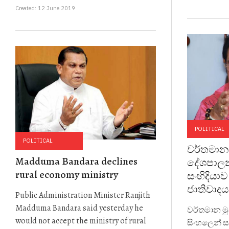
Created: 12 June 2019
POLITICAL
POLITICAL
වර්තමාන ම
Madduma Bandara declines
දේශපාලන
rural economy ministry
සංහිදියා
ජාතිවාදය
Public Administration Minister Ranjith
Madduma Bandara said yesterday he
වර්තමාන මු
would not accept the ministry of rural
සිංහලෙන් ස