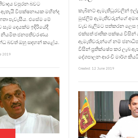
තිවාදය වපුරන බවට
කැබිනට් ඇමැතිධූරවලින් ඉල්ල
ඇතැයි විපක්ෂනායක මහින්ද
මුස්ලිම් ඇමැතිවරුන්ගේ අමා
හතා පැවැසීය. එසේම මේ
වැඩ බැලිමට පත්කරන ලෙස ඉ
ව සෑම දෙයක්ම ඉදිරියේදී
එක්සත් ජාතික පක්ෂය විසින
ට නියමිත ජනපතිවරණය
ඇමැතිවරුන්ගේ නම් ජනාධිප
න්ධ බවත් ඔහු සඳහන් කළේය.
විසින් ප්‍රතික්ෂේප කර ලැබ ඇ
ne 2019
දේශපාලන ආරංචි මාර්ග කියය
Created: 12 June 2019