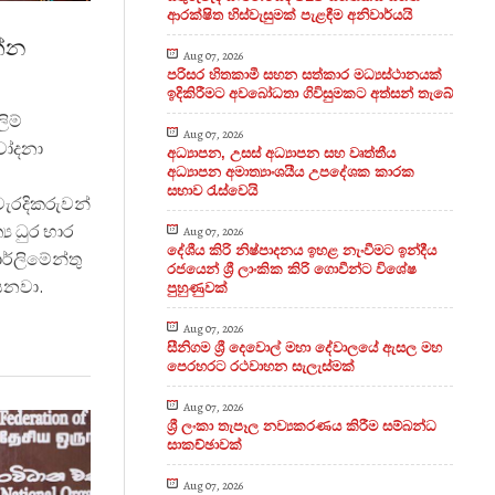
ආරක්ෂිත හිස්වැසුමක් පැළඳීම අනිවාර්යයි
න්න
Aug 07, 2026
පරිසර හිතකාමී සහන සත්කාර මධ්‍යස්ථානයක්
ඉදිකිරීමට අවබෝධතා ගිවිසුමකට අත්සන් තැබේ
ලිම්
Aug 07, 2026
 චෝදනා
අධ්‍යාපන, උසස් අධ්‍යාපන සහ වෘත්තීය
අධ්‍යාපන අමාත්‍යාංශයීය උපදේශක කාරක
සභාව රැස්වෙයි
වැරදිකරුවන්
‍ය ධුර භාර
Aug 07, 2026
දේශීය කිරි නිෂ්පාදනය ඉහළ නැංවීමට ඉන්දීය
ර්ලිමේන්තු
රජයෙන් ශ්‍රී ලාංකික කිරි ගොවීන්ට විශේෂ
පවසනවා.
පුහුණුවක්
Aug 07, 2026
සීනිගම ශ්‍රී දෙවොල් මහා දේවාලයේ ඇසල මහ
පෙරහරට රථවාහන සැලැස්මක්
Aug 07, 2026
ශ්‍රී ලංකා තැපෑල නව්‍යකරණය කිරීම සම්බන්ධ
සාකච්ඡාවක්
Aug 07, 2026