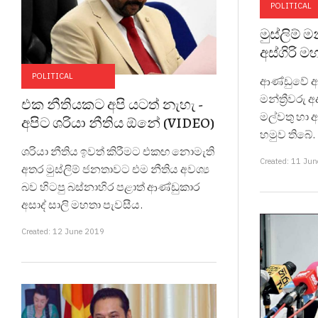
POLITICAL
මුස්ලිම් ම
අස්ගිරි ම
POLITICAL
ආණ්ඩුවේ ඇමත
මන්ත්‍රීවරු
එක නීතියකට අපි යටත් නැහැ -
මල්වතු හා 
අපිට ශරියා නීතිය ඕනේ (VIDEO)
හමුව තිබේ.
ශරියා නීතිය ඉවත් කිරීමට එකඟ නොමැති
Created: 11 Ju
අතර මුස්ලිම් ජනතාවට එම නීතිය අවශ්‍ය
බව හිටපු බස්නාහිර පළාත් ආණ්ඩුකාර
අසාද් සාලි මහතා පැවසීය.
Created: 12 June 2019