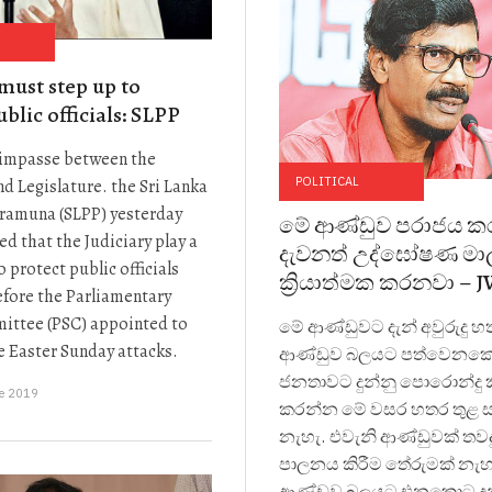
 must step up to
blic officials: SLPP
 impasse between the
POLITICAL
d Legislature. the Sri Lanka
ramuna (SLPP) yesterday
මේ ආණ්ඩුව පරාජය කර
 that the Judiciary play a
දැවනත් උද්ඝෝෂණ මා
o protect public officials
ක්‍රියාත්මක කරනවා – J
efore the Parliamentary
ittee (PSC) appointed to
මේ ආණ්ඩුවට දැන් අවුරුදු හ
e Easter Sunday attacks.
ආණ්ඩුව බලයට පත්වෙනක
ජනතාවට දුන්නු පොරොන්දු ක
ne 2019
කරන්න මේ වසර හතර තුළ 
නැහැ. එවැනි ආණ්ඩුවක් තවද
පාලනය කිරීම තේරුමක් නැහ