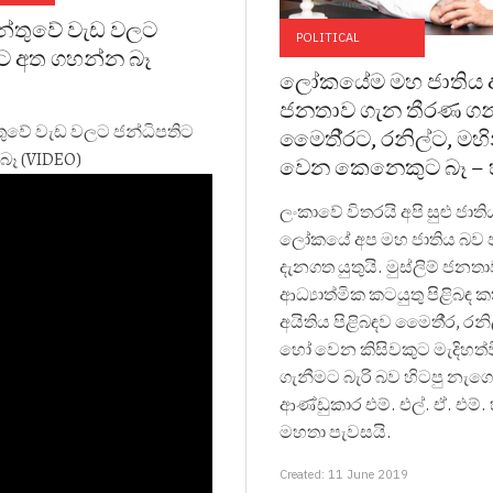
න්තුවේ වැඩ වලට
POLITICAL
ිට අත ගහන්න බෑ
ලෝකයේම මහ ජාතිය අපි
ජනතාව ගැන තීරණ ග
තුවේ වැඩ වලට ජන්ධිපතිට
මෛති‍්‍රට, රනිල්ට, ම
බෑ (VIDEO)
වෙන කෙනෙකුට බෑ – හි
ලංකාවේ විතරයි අපි සුළු ජාති
ලෝකයේ අප මහ ජාතිය බව ජා
දැනගත යුතුයි. මුස්ලිම් ජන
ආධ්‍යාත්මික කටයුතු පිළිබඳ 
අයිතිය පිළිබඳව මෛතී‍්‍ර, රනි
හෝ වෙන කිසිවකුට මැදිහත්
ගැනීමට බැරි බව හිටපු නැග
ආණ්ඩුකාර එම්. එල්. ඒ. එම්. හ
මහතා පැවසයි.
Created: 11 June 2019