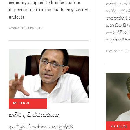
economy assigned to him because no
දෙමළින් ජා
important institution had been gazetted
චෝදනාවක් 
under it.
රාජපක්ෂ ම
වන විට සිදු
Created: 12 June 2019
පැවැත්වීම
සඳහා සම්බ
Created: 11 Ju
POLITICAL
කබීර් දැඩි ස්ථාවරයක
ආණ්ඩුව නියෝජනය කළ මුස්ලිම්
POLITICAL