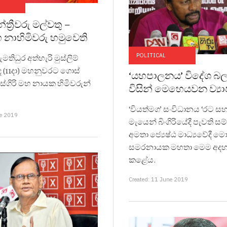
න්ත්‍රීවරු මල්වතු –
හ නාහිමිවරු හමුවෙති
POLITICAL
ිධුර අත්හැරි මුස්ලිම්
 අද (11දා) මහනුවරට ගොස්
‘යහපාලනය’ විදේශ බ
අස්ගිරි මහ නායක හිමිවරුන්
විසින් මෙහෙයවන ව්‍යා
‘වියත්මග’ සංවිධානය ‘රට ස
ne 2019
මැයෙන් බිංගිරියේදී පැවති සම්
අමතා ජ්‍යෙෂ්ඨ මාධ්‍යවේදී ම
සමරනායක මහතා මෙම අදහ
කළේය.
Created: 11 June 2019