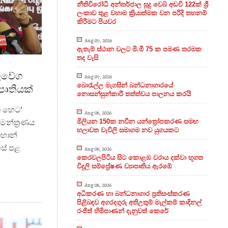
නීතිවිරෝධී අන්තර්ජාල සූදු වෙබ් අඩවි 122ක් ශ්‍රී
ලංකාව තුළ වහාම ක්‍රියාත්මක වන පරිදි තහනම්
කිරීමට පියවර
Aug 07, 2026
ඇතැම් ස්ථාන වලට මි.මී 75 ක පමණ තරමක
තද වැසි
ලවේග
Aug 07, 2026
බොරැල්ල මැගසින් බන්ධනාගාරයේ
පෘතියක්
නොසන්සුන්කාරී තත්ත්වය පාලනය කරයි
හ හෙට’
Aug 06, 2026
මන්ත‍්‍රණය
මිලියන 150ක නවීන යන්ත්‍රෝපකරණ සමඟ
හලාවත වැවිලි සමාගම නව යුගයකට
ොහාන්
ස් පළ
Aug 06, 2026
කෙරවලපිටිය සිට කොළඹ වරාය දක්වා භූගත
විදුලි සම්ප්‍රේෂණ ව්‍යාපෘතිය ඇරඹේ
Aug 06, 2026
අධිකරණ හා බන්ධනාගාර ප්‍රතිසංස්කරණ
පිළිබඳව අගරදගුරු අතිඋතුම් මැල්කම් කාදිනල්
රංජිත් හිමිපාණන් දැනුවත් කෙරේ