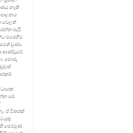
‍්‍රධාන
ෂණය නැති
යහපාලනය
ත වෙලත්
න්න බැරි
න්ට එරෙහිව
අසමත් වුණා.
ිය ආණ්ඩුවේ
වා. හොරු
ඩුවත්
ොරකම්
 විධායක
රන්න මේ
ඒ
ැ. ඒ විතරක්
ටයුතු
ති පෙරමුණ