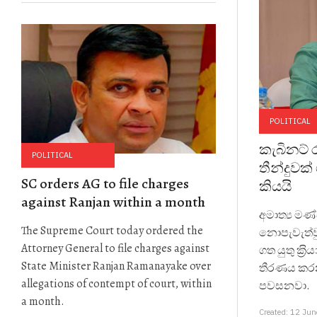
POLITICAL
කැබිනට් 
POLITICAL
තීන්දුවක
SC orders AG to file charges
කියයි
against Ranjan within a month
අමාත්‍ය මණ්
The Supreme Court today ordered the
නොපැවැත්ව
Attorney General to file charges against
ගත යුතු ක‍්‍
State Minister Ranjan Ramanayake over
තීරණය කරන
allegations of contempt of court, within
පවසනවා.
a month.
Created: 12 Ju