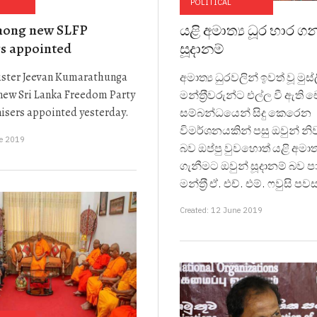
POLITICAL
mong new SLFP
යළි අමාත්‍ය ධූර භාර ග
rs appointed
සූදානම්
ister Jeevan Kumarathunga
අමාත්‍ය ධුරවලින් ඉවත් වූ මුස්
ew Sri Lanka Freedom Party
මන්ත‍්‍රීවරුන්ට එල්ල වී ඇති
nisers appointed yesterday.
සම්බන්ධයෙන් සිදු කෙරෙන
විමර්ශනයකින් පසු ඔවුන් නි
ne 2019
බව ඔප්පු වුවහොත් යළි අමාත්
ගැනීමට ඔවුන් සූදානම් බව පා
මන්ත‍්‍රී ඒ. එච්. එම්. ෆවුසි 
Created: 12 June 2019