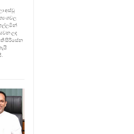
ා අස්වූ
ත්‍යංශවල
ල්ලමින්
් යවන ලද
ති සිරිසේන
තැයි
ි.