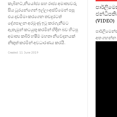
කැබිනට්,නියෝජ්‍ය සහ රාජ්‍ය අමාත්‍යවරු
පාර්ලිමෙ
සිය ධුරයන්ගෙන් ඉල්ලා අස්වීමෙන් පසු
ජන්ධිපත
එය දඩමීමා කරගෙන තවදුරටත්
(VIDEO)
දේශපාලන අරමුණු ඉටු කරගැනීමට
ඇතැමුන් කටයුතු කරමින් හිඳින බව හිටපු
පාර්ලිමෙන්
අමාත්‍ය කබීර් හෂීම් මහතා නිවේදනයක්
අත ගහන්න 
නිකුත් කරමින් අවධාරණය කරයි.
Created: 11 June 2019