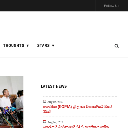
Follow Us
THOUGHTS
STARS
LATEST NEWS
Aug 07, 2026
කොපියා (KOPIA) ශ්‍රී ලංකා ව්‍යාපෘතියට වසර
15ක්
Aug 07, 2026
යතුරුපැදි ධාවනයේදී SLS සහතිකය සහිත