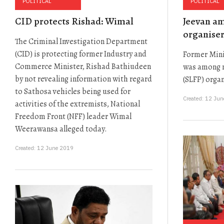
POLITICAL
POLITICAL
CID protects Rishad: Wimal
Jeevan a
organise
The Criminal Investigation Department
(CID) is protecting former Industry and
Former Min
Commerce Minister, Rishad Bathiudeen
was among n
by not revealing information with regard
(SLFP) orga
to Sathosa vehicles being used for
Created: 12 Ju
activities of the extremists, National
Freedom Front (NFF) leader Wimal
Weerawansa alleged today.
Created: 12 June 2019