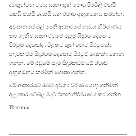
දහතුන්වන වටය සඳහා තුන් පොට පිරවිලි එකයි
එකයි එකයි දෙකයි යන රටාව අනුගමනය කරන්න.
අවසානයේ මල් පෙති ආකාරයේ හැඩය නිර්මාණය
කර ගැනීම සඳහා රවුමේ පළමු සිදුරට දෙපොට
පිරවුම් දෙකක්ද , ඊළඟට තුන් පොට පිරවුමක්ද
නැවත එම සිදුරටම දෙපොට පිරවුම් දෙකක්ද ගොතා
ගන්න. මේ රවුමේ සෑම සිදුරකටම මේ රටාව
අනුගමනය කරමින් ගොතා ගන්න.
මේ ආකාරයට ඔබට අවශ්‍ය වර්ණ යොදා ගනිමින්
අලංකාර ටේබල් මැට් එකක් නිර්මාණය කර ගන්න.
Tharunie