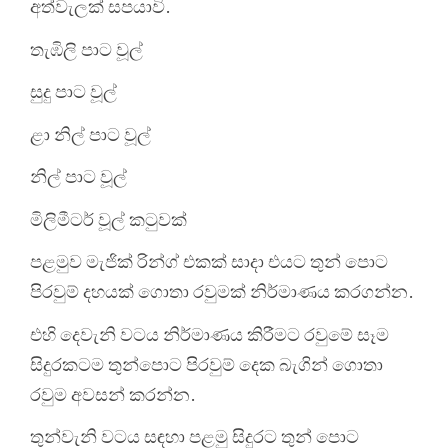
අත්වැලක් සපයාවි.
තැඹිලි පාට වූල්
සුදු පාට වූල්
ළා නිල් පාට වූල්
නිල් පාට වූල්
මිලිමීටර් වූල් කටුවක්
පළමුව මැජික් රින්ග් එකක් සාදා එයට තුන් පොට
පිරවුම් දහයක් ගොතා රවුමක් නිර්මාණය කරගන්න.
එහි දෙවැනි වටය නිර්මාණය කිරීමට රවුමේ සෑම
සිදුරකටම තුන්පොට පිරවුම් දෙක බැගින් ගොතා
රවුම අවසන් කරන්න.
තුන්වැනි වටය සඳහා පළමු සිදුරට තුන් පොට