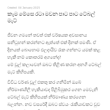
Created: 04 January 2025
කෑම මේසෙ රටා මවන පාට පාට ටේබල්
මැට්
ජීවන ගමනේ තවත් එක් වර්ෂයක අවසානය
සනිටුහන් කරන්නට ඇත්තේ එක් දිනක් පමණි. ඒ
දිනයත් බොහොම ඵලදායිව රැක ගන්නට යමක් කළ
හැකි නම් කොතරම් අගනේද?
මේ වූල් කලාවෙන් ඔබට තිළිණ කරන අනගි ටේබල්
මැට් කිහිපයකි.
විවිධ වර්ණ වූල් එකතු කර ගනිමින් ඔබේ
නිර්මාණශීලි හැකියාවද පිළිබිඹුකර ගෙන මෙවැනි
ටේබල් මැට් කිහිපයක් නිර්මාණය කරගෙන
බලන්න. නව වසරේදී ඔබට ස්වයං රැකියාවකට වුව