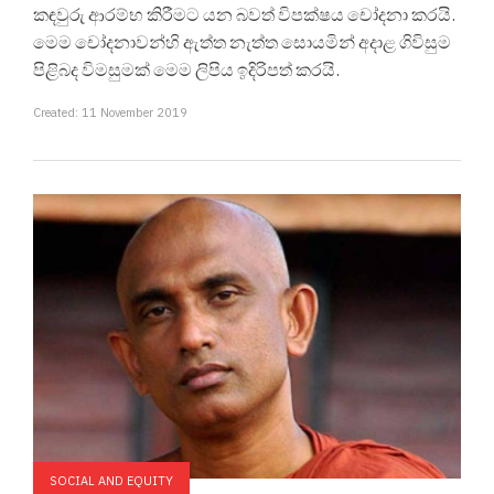
කඳවුරු ආරම්භ කිරීමට යන බවත් විපක්ෂය චෝදනා කරයි.
මෙම චෝදනාවන්හි ඇත්ත නැත්ත සොයමින් අදාළ ගිවිසුම
පිළිබද විමසුමක් මෙම ලිපිය ඉදිරිපත් කරයි.
Created: 11 November 2019
SOCIAL AND EQUITY