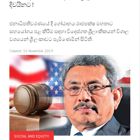
දිවයිනට !
ජනාධිපතිවරණයේ දී ගෝඨාභය රාජපක්ෂ මහතාට
සහයෝගය පළ කිරීම සඳහා විදෙස්ගත ශ්‍රීලාංකිකයන් විශාල
වශයෙන් ශ්‍රී ලංකාවට පැමිණෙමින් සිටිති.
Created: 10 November 2019
SOCIAL AND EQUITY