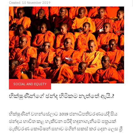
Created: 10 November 2019
SOCIAL AND EQUITY
භික්ෂුණීන්ගේ ඡන්ද හිමිකම නැත්තේ ඇයි.?
භික්ෂුණීන් වහන්සේලාට 2019 ජනාධිපතිවරණයේදී සිය
ඡන්දය භාවිත කළ හැකිවන පරිදි හඳුනාගැනීමේ පත්‍රයක්
මැතිවරණ කොමිෂන් සභාව මගින් සකස් කර දෙන ලෙස ශ්‍රී