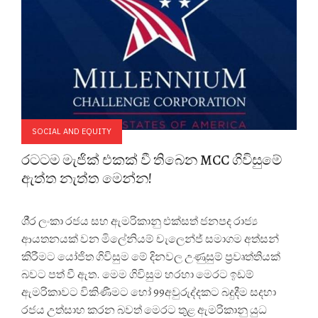
SOCIAL AND EQUITY
රටටම මැජික් එකක් වී තිබෙන MCC ගිවිසුමේ
ඇත්ත නැත්ත මෙන්න!
ශී‍්‍ර ලංකා රජය සහ ඇමරිකානු එක්සත් ජනපද රාජ්‍ය
ආයතනයක් වන මිලේනියම් චැලෙන්ජ් සමාගම අත්සන්
කිරීමට යෝජිත ගිවිසුම මේ දිනවල උණුසුම් ප‍්‍රවෘත්තියක්
බවට පත් වී ඇත. මෙම ගිවිසුම හරහා මෙරට ඉඩම්
ඇමරිකාවට විකිණීමට හෝ 99අවුරුද්දකට බදුදීම සදහා
රජය උත්සාහ කරන බවත් මෙරට තුළ ඇමරිකානු යුධ