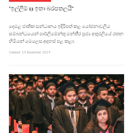
"ඉල්ලීම් 13 ඉතා බරපතලයි"
දෙමළ ජාතික සන්ධානය ඉදිරිපත් කළ යෝජනාවලිය
සම්බන්ධයෙන් පාර්ලිමේන්තු මන්තී‍්‍ර පූජ්‍ය අතුරලියේ රතන
හිමියන් මෙලෙස අදහස් පළ කළා.
Created: 10 November 2019