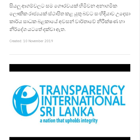
සියලු ආගම්වලට සම ගෞරවයක් හිමිවන අනාගමික
ලෞකික රාජ්‍යයක් ස්ථාපිත කළ යුතු බවට සංහිඳියාව උදෙසා
කාර්ය සාධක බළකායේ අවසන් වාර්තාවේ නිරීක්ෂණ හා
නිර්දේශ යටතේ දක්වා ඇත.
Created: 10 November 2019