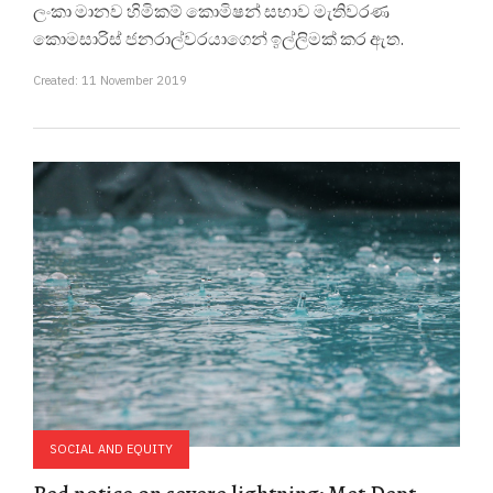
ලංකා මානව හිමිකම් කොමිෂන් සභාව මැතිවරණ
කොමසාරිස් ජනරාල්වරයාගෙන් ඉල්ලිමක් කර ඇත.
Created: 11 November 2019
SOCIAL AND EQUITY