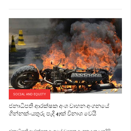
SOCIAL AND EQUITY
ජනාධිපති ආරක්ෂක අංශ වාහන අංගනයේ
ගින්නක්-යතුරු පැදි 47ක් විනාශ වෙයි