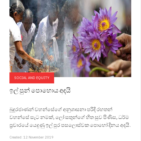
SOCIAL AND EQUITY
ඉල් පුන් පොහොය අදයි
බුදුරජාණන් වහන්සේගේ අනුශාසනා පරිදි රහතන්
වහන්සේ සැට නමක්, ලෝ සතුන්ගේ හිත සුව පිණිස, ධර්ම
ප්‍රචාරයේ යෙදුණු ඉල් පුර පසලොස්වක පොහෝ දිනය අදයි.
Created: 12 November 2019