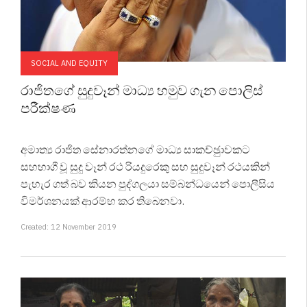
SOCIAL AND EQUITY
රාජිතගේ සුදුවෑන් මාධ්‍ය හමුව ගැන පොලිස්
පරීක්ෂණ
අමාත්‍ය රාජිත සේනාරත්නගේ මාධ්‍ය සාකච්ඡුාවකට
සහභාගී වූ සුදු වෑන් රථ රියදුරෙකු සහ සුදුවෑන් රථයකින්
පැහැර ගත් බව කියන පුද්ගලයා සම්බන්ධයෙන් පොලීසිය
විමර්ශනයක් ආරම්භ කර තිබෙනවා.
Created: 12 November 2019