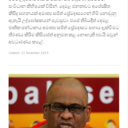
සංවිධාන කිහිපයක් විසින්. දෙමළ ජනතාවට අපේක්‍ෂිත
කිසිදු සහනයක් අමාත්‍ය සජිත් ප්‍රේමදාසගෙන් හිමි නොවුනු
ඇතැයි උද්ඝෝෂකයන් පැවසුවා. එසේ තිබියදීත් දෙමළ
ජාතික සන්ධානය අමාත්‍ය සජිත් ප්‍රේමදාසට සහාය දැක්වීමට
තීරණය කිරීම කිසිසේත් අනුමත කළ නොහැකි බවයි ඔවුන්
අවධාරණය කළේ.
Created: 11 November 2019