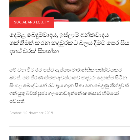
SOCIAL AND EQUITY
දෙමළ බෙදුම්වාදය, ඉස්ලාම් අන්තවාදය
ශක්තිමත් කරන කදවුරකට බලය දීමට පෙර සිය
දහස් වරක් සිතන්න
මේ වන විට රට පත්ව ඇත්තෙ මාරාන්තික තත්ත්වයකට
බවත්, මේ තීරණාත්මක අවස්ථාවේ කදවුරු දෙකේම සිටින
සිංහල බෞද්ධයන් රට දැය ගැන සිතා නොබෙදුණු තීන්දුවක්
ගත් යුතු බවත් පූජ්‍ය ගලගොඩඅත්තේ ඥාණසාර හිමියෝ
පවසති.
Created: 10 November 2019