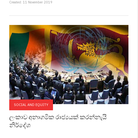
Created: 11 November 2019
SOCIAL AND EQUITY
ලංකාව අනාගමික රාජ්‍යයක් කරන්නැයි
නිර්දේශ