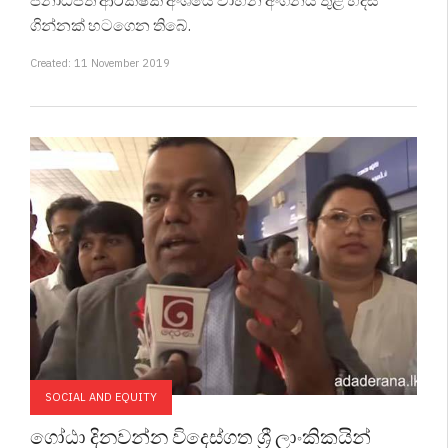
ජනාධිපති ආරක්ෂක අංශයේ වාහන අංගනය තුළ හදිසි
ගින්නක් හටගෙන තිබේ.
Created: 11 November 2019
SOCIAL AND EQUITY
ගෝඨා දිනවන්න විදෙස්ගත ශ්‍රී ලාංකිකයින්