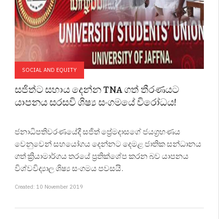
SOCIAL AND EQUITY
සජිත්ට සහාය දෙන්න TNA ගත් තීරණයට
යාපනය සරසවි ශිෂ්‍ය සංගමයේ විරෝධය!
ජනාධිපතිවර‍ණයේදී සජිත් ප්‍රේමදාසගේ ජයග්‍රහණය
වෙනුවෙන් සහයෝගය දෙන්නට දෙමළ ජාතික සන්ධානය
ගත් ක්‍රියාමාර්ගය තරයේ ප්‍රතික්ශේප කරන බව යාපනය
විශ්වවිද්‍යාල ශිෂ්‍ය සංගමය පවසයි.
Created: 10 November 2019