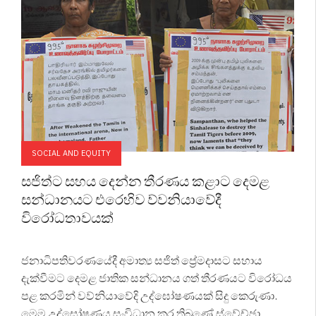
SOCIAL AND EQUITY
සජිත්ට සහය දෙන්න තීරණය කළාට දෙමළ
සන්ධානයට එරෙහිව ව්වනියාවේදී
විරෝධතාවයක්
ජනාධිපතිවරණයේදී අමාත්‍ය සජිත් ප්‍රේමදාසට සහාය
දැක්වීමට දෙමළ ජාතික සන්ධානය ගත් තීරණයට විරෝධය
පළ කරමින් වව්නියාවේදි උද්ඝෝෂණයක් සිදු කෙරුණා.
මෙම උද්ඝෝෂණය සංවිධාන කර තිබුණේ ස්වේච්ඡා