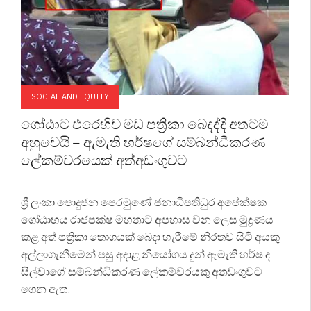
SOCIAL AND EQUITY
ගෝඨාට එරෙහිව මඩ පත්‍රිකා බෙදද්දී අතටම
අහුවෙයි – ඇමැති හර්ෂගේ සම්බන්ධීකරණ
ලේකම්වරයෙක් අත්අඩංගුවට
ශ්‍රී ලංකා පොදුජන පෙරමුණේ ජනාධිපතිධුර අපේක්ෂක
ගෝඨාභය රාජපක්ෂ මහතාට අපහාස වන ලෙස මුද්‍රණය
කළ අත් පත්‍රිකා තොගයක් බෙදා හැරීමේ නිරතව සිටි අයකු
අල්ලාගැනීමෙන් පසු අදාළ නියෝගය දුන් ඇමැති හර්ෂ ද
සිල්වාගේ සම්බන්ධීකරණ ලේකම්වරයකු අතඩංගුවට
ගෙන ඇත.