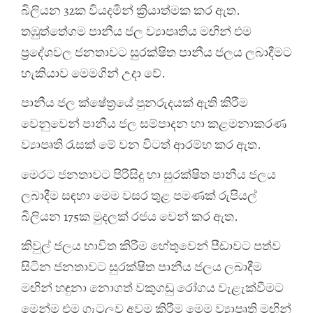
බිලියන 32ක වියදමින් ක්‍රියාත්මක කර ඇත.
තඹුත්තේගම පානීය ජල ව්‍යාපෘතිය මඟින් එම
ප්‍රදේශවල ජනතාවට සුරක්ෂිත පානීය ජලය ලබාදීමට
හැකියාව මෙමගින් උදා වේ.
පානීය ජල ක්ෂේත්‍රයේ පුනරුදයක් ඇති කිරීම
වෙනුවෙන් පානීය ජල සම්පාදන හා කළමනාකරණ
ව්‍යාපෘති රැසක් මේ වන විටත් ආරම්භ කර ඇත.
මෙරට ජනතාවට පිරිසිදු හා සුරක්ෂිත පානීය ජලය
ලබාදීම සඳහා මෙම වසර තුළ පමණක් රුපියල්
බිලියන 175ක මුදලක් රජය වෙන් කර ඇත.
කිවුල් ජලය භාවිත කිරීම හේතුවෙන් පීඩාවට පත්ව
සිටින ජනතාවට සුරක්ෂිත පානීය ජලය ලබාදීම
මඟින් හඳුනා නොගත් වකුගඩු රෝගය වැළැක්වීමට
මෙන්ම එම ගැටලුව අවම කිරීම මෙම ව්‍යාපෘති මඟින්