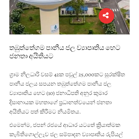
තඹුත්තේගම පානීය ජල ව්‍යාපෘතිය හෙට
ජනතා අයිතියට
ග්‍රාම නිලධාරි වසම් 42ක පවුල් 25,000කට සුරක්ෂිත
පානීය ජලය සපයන තඹුත්තේගම පානීය ජල
ව්‍යාපෘතිය හෙට (10) ජනාධිපති අනුර කුමාර
දිසානායක මහතාගේ ප්‍රධානත්වයෙන් ජනතා
අයිතියට පත් කිරීමට නියමිතය.‍
එමෙන්ම, ජපන් රජයේ ආධාර යටතේ ක්‍රියාත්මක
කැබිතිගොල්ලෑව ජල සම්පාදන ව්‍යාපෘතිය රුපියල්