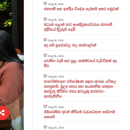
Aug 06, 2026
ජනපති සහ ඉන්දීය විදේශ ලේකම් අතර හමුවක්
Aug 06, 2026
මධ්‍යම පළාත් නව ආණ්ඩුකාරවරයා ජනපති
ඉදිරියේ දිවුරුම් දෙයි
Aug 06, 2026
අද මේ ප්‍රදේශවල ජල කප්පාදුවක්
Aug 06, 2026
පවතින වැසි සහ සුළං තත්ත්වයේ වැඩිවීමක් අද
සිට
Aug 05, 2026
නවෝත්පාදන පර්යේෂණ සඳහා අවශ්‍ය යටිතල
පහසුකම්, මූල්‍ය සහය සහ ආයතනික සබඳතා
තහවුරු කිරීමට රජය කටයුතු කරනවා -
අගමැතිනිය
Aug 05, 2026
බිම්බෝම්බ ඉවත් කිරීමේ වැඩසටහන කඩිනම්
කෙරේ
Aug 05, 2026