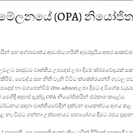
් සම්මේලනයේ (OPA) නියෝජිත
යින් සහ අග්
රාමාත්
ය ආචාර්ය හරිනි අමරසූරිය අතර සාකච්ඡ
වලට සෘජුවම වෘත්තීය උපදෙස් ලබා දීමේ ක්
රමවේදයක් සකස
ිරීම්, වෛද්
ය සහ නීති වැනි විවිධ ක්ෂේත්
රයන්හි ගැටලු ප
දෙස් හා මගපෙන්වීම් (Pre-advice) ලබා දීමට ද විශේෂ වැඩ
හිදී අදහස් දැක්වූ OPA නියෝජිතයින් ප්
රකාශ කළේය.
ංවර්ධනය සඳහා වෘත්තීයවේදීන් දක්වන දායකත්වය අගය කළ 
හළ නැංවීමට ගන්නා උත්සාහයට සහයෝගය දීමට රජය සූදාන
ේ සභාපති, උප සභාපති ඇතුළු නිලධාරීන් පිරිසක් සහභාගී වූ