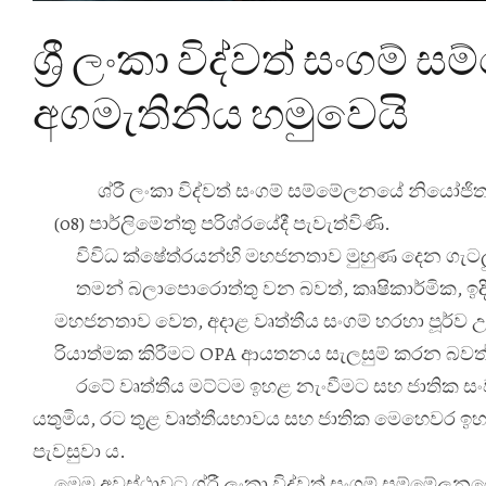
ශ්‍රී ලංකා විද්වත් සංගම
අගමැතිනිය හමුවෙයි
ශ්
රී ලංකා විද්වත් සංගම් සම්මේලනයේ නියෝජිත
(08) පාර්ලිමේන්තු පරිශ්
රයේදී පැවැත්විණි.
විවිධ ක්ෂේත්
රයන්හි මහජනතාව මුහුණ දෙන ගැටලු
තමන් බලාපොරොත්තු වන බවත්, කෘෂිකාර්මික, ඉදික
මහජනතාව වෙත, අදාළ වෘත්තීය සංගම් හරහා පූර්ව උප
රියාත්මක කිරීමට OPA ආයතනය සැලසුම් කරන බවත් මෙ
රටේ වෘත්තීය මට්ටම ඉහළ නැංවීමට සහ ජාතික ස
යතුමිය, රට තුළ වෘත්තීයභාවය සහ ජාතික මෙහෙවර ඉ
පැවසුවා ය.
මෙම අවස්ථාවට ශ්
රී ලංකා විද්වත් සංගම් සම්මේලනය