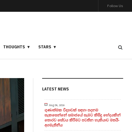
Follow Us
THOUGHTS
STARS
LATEST NEWS
Aug 06, 2026
ගුණාත්මක විද්‍යාවක් සඳහා පදනම
සැකසෙන්නේ සමාජයේ සැමට කිසිදු භේදයකින්
තොරව සේවය කිරීමට පවතින හැකියාව මතයි-
අගමැතිනිය