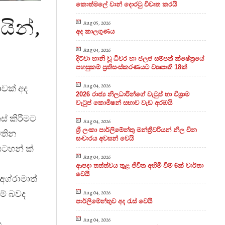
කොත්මලේ වාන් දොරටු විවෘත කරයි
යින්,
Aug 05, 2026
අද කාලගුණය
Aug 04, 2026
දිට්වා හානි වූ ධීවර හා ජලජ සම්පත් ක්ෂේත්‍රයේ
පහසුකම් ප්‍රතිසංස්කරණයට ව්‍යෘපෘති 18ක්
Aug 04, 2026
ාවක් අද
2026 රාජ්‍ය නිලධාරීන්ගේ වැටුප් හා විශ්‍රාම
වැටුප් කොමිෂන් සභාව වැඩ අරඹයි
් කිරීමට
Aug 04, 2026
ශ්‍රී ලංකා පාර්ලිමේන්තු මන්ත්‍රීවරියන් නිල චීන
වතින
සංචාරය අවසන් වෙයි
සටහන් ක්
Aug 04, 2026
ආපදා තත්ත්වය තුළ ජීවිත අහිමි වීම් 6ක් වාර්තා
වෙයි
අග්
රාමාත්
ම් බවද
Aug 04, 2026
පාර්ලිමේන්තුව අද රැස් වෙයි
Aug 04, 2026
හ.