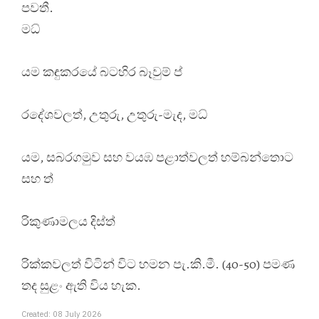
පවතී.
මධ්
යම කඳුකරයේ බටහිර බෑවුම් ප්
රදේශවලත්, උතුරු, උතුරු-මැද, මධ්
යම, සබරගමුව සහ වයඹ පළාත්වලත් හම්බන්තොට
සහ ත්
රිකුණාමලය දිස්ත්
රික්කවලත් විටින් විට හමන පැ.කි.මී. (40-50) පමණ
තද සුළං ඇති විය හැක.
Created: 08 July 2026