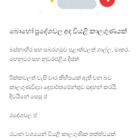
බොහෝ ප්‍රදේශවල අද වියළි කාලගුණයක්
බස්නාහිර සහ සබරගමුව පළාත්වලත් ගාල්ල, මාතර,
මහනුවර සහ නුවරඑළිය දිස්ත්
රික්කවලත් වැසි වාර කිහිපයක් ඇති වන බව
කාලගුණවිද්‍යා දෙපාර්තමේන්තුව සඳහන් කරයි.
දිවයිනේ සෙසු ප්
රදේශවල ප්
රධාන වශයෙන් වියලි කාලගුණික තත්ත්වයක්