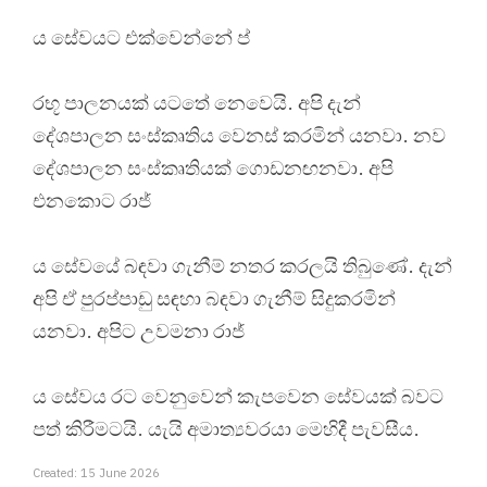
ය සේවයට එක්වෙන්නේ ප්
රභූ පාලනයක් යටතේ නෙවෙයි. අපි දැන්
දේශපාලන සංස්කෘතිය වෙනස් කරමින් යනවා. නව
දේශපාලන සංස්කෘතියක් ගොඩනඟනවා. අපි
එනකොට රාජ්
ය සේවයේ බඳවා ගැනීම් නතර කරලයි තිබුණේ. දැන්
අපි ඒ පුරප්පාඩු සඳහා බඳවා ගැනීම් සිදුකරමින්
යනවා. අපිට උවමනා රාජ්
ය සේවය රට වෙනුවෙන් කැපවෙන සේවයක් බවට
පත් කිරීමටයි. යැයි අමාත්‍යවරයා මෙහිදී පැවසීය.
Created: 15 June 2026