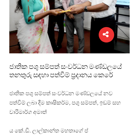
ජාතික පශු සම්පත් සංවර්ධන මණ්ඩලයේ
තනතුරු සඳහා පත්වීම් ප්‍රදානය කෙරේ
ජාතික පශු සම්පත් සංවර්ධන මණ්ඩලයේ නව
පත්වීම් ලබා දීම කෘෂිකර්ම, පශු සම්පත්, ඉඩම් සහ
වාරිමාර්ග අමාත්
ය කේ.ඩී. ලාල්කාන්ත මහතාගේ ප්