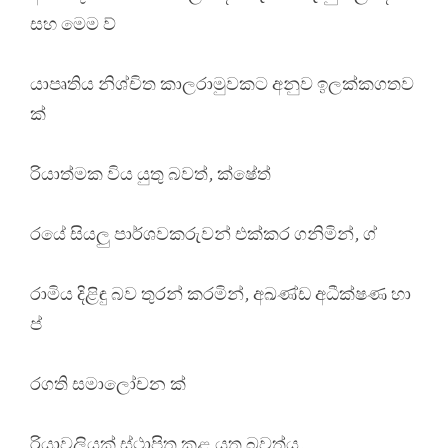
සහ මෙම ව්
යාපෘතිය නිශ්චිත කාලරාමුවකට අනුව ඉලක්කගතව
ක්
රියාත්මක විය යුතු බවත්, ක්ෂේත්
රයේ සියලු පාර්ශවකරුවන් එක්කර ගනිමින්, ග්
රාමිය දිළිඳු බව තුරන් කරමින්, අඛණ්ඩ අධීක්ෂණ හා
ප්
රගති සමාලෝචන ක්
රියාවලියක් ස්ථාපිත කළ යුතු බවත්ය.