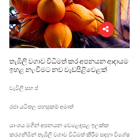
තැඹිලි වගාව විධිමත් කර අපනයන ආදායම
ඉහළ නැංවීමට නව වැඩපිළිවෙළක්
වැවිලි සහ ප්
රජා යටිතල පහසුකම් අමාත්
යාංශය මගින් අපනයන වෙළෙඳපළ ඉලක්ක
කරගනිමින් තැඹිලි වගාව විධිමත් කිරීම සඳහා විශේෂ