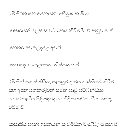
රමිතිගත සහ අපනයන-අභිමුඛ කෘෂි ව්
යාපාරයක් ලෙස සංවර්ධනය කිරීමයි. ඒ අනුව ජාත්
යන්තර වෙළෙඳපළ අවශ්
යතා සඳහා ගැළපෙන නිෂ්පාදන ප්
රමිතීන් සකස් කිරීම, සැපයුම් දාමය ශක්තිමත් කිරීම
සහ අපනයනකරුවන් සමඟ සෘජු සම්බන්ධතා
ගොඩනැගීම පිළිබඳවද මෙහිදී සාකච්ඡා විය. තවද,
මෙම ව්
යාපෘතිය සඳහා අපනයන සංවර්ධන මණ්ඩලය සහ ප්