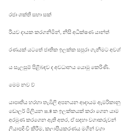
රජා ශක්ති සභා සක්
රීයව දායක කරගනිමින්, නිසි අධීක්ෂණ යාන්ත්
රණයක් යටතේ ජාතික ඉලක්ක සපුරා ගැනීමට අවශ්
ය සැලසුම් පිළිබඳව ද අවධානය යොමු කෙරිණි.
මෙම නව ව්
යාපෘතිය හරහා තැඹිලි අපනයන ආදායම ඇමරිකානු
ඩොලර් මිලියන 11.8 ක ඉලක්කයක් කරා ගෙන යාම
අරමුණ කරගෙන ඇති අතර, ඒ සඳහා වගාකරුවන්
ලියාපදිංචි කිරීම, කලාපීයකරණය මගින් වගා