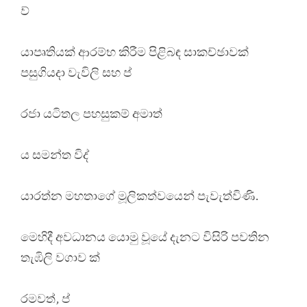
ව්
යාපෘතියක් ආරම්භ කිරීම පිළිබඳ සාකච්ඡාවක්
පසුගියදා වැවිලි සහ ප්
රජා යටිතල පහසුකම් අමාත්
ය සමන්ත විද්
යාරත්න මහතාගේ මූලිකත්වයෙන් පැවැත්විණි.
මෙහිදී අවධානය යොමු වූයේ දැනට විසිරි පවතින
තැඹිලි වගාව ක්
රමවත්, ප්