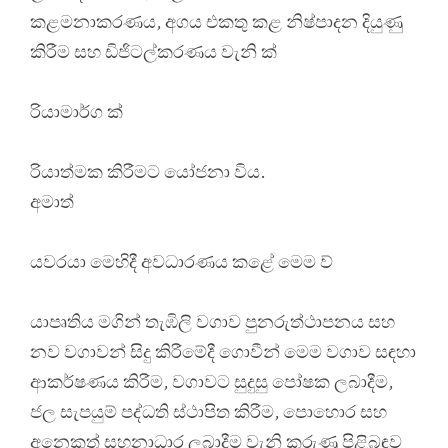
කළමනාකරණය, අගය එකතු කළ නිෂ්පාදන දියුණු
කිරීම සහ ඩිජිටල්කරණය වැනි ක්
රියාමාර්ග ක්
රියාත්මක කිරීමට යෝජනා විය.
අමාත්
යවරයා මෙහිදී අවධාරණය කළේ මෙම ව්
යාපෘතිය මගින් තැඹිලි වගාව පුනරුත්ථාපනය සහ
නව වගාවන් සිදු කිරීමේදී ගොවීන් මෙම වගාව සඳහා
ආකර්ෂණය කිරීම, වගාවට සුදුසු පෝෂක ලබාදීම,
ජල සැපයුම් පද්ධති ස්ථාපිත කිරීම, පොහොර සහ
අනෙකුත් සහනාධාර ලබාදීම වැනි කරුණු පිළිබඳව