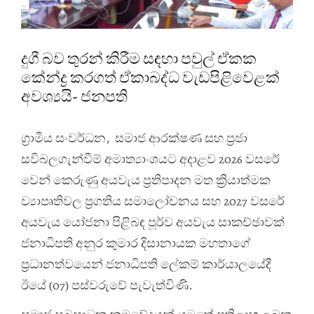
දුගී බව තුරන් කිරීම සඳහා පවුල් ඒකක
කේන්ද්‍ර කරගත් ඒකාබද්ධ වැඩපිළිවෙළක්
අවශ්‍යයි- ජනපති
ග්‍රාමීය සංවර්ධන, සමාජ ආරක්ෂණ සහ ප්‍රජා
සවිබලගැන්වීම් අමාත්‍යාංශයට අදාළව 2026 වසරේ
වෙන් කෙරුණු අයවැය ප්‍රතිපාදන මත ක්‍රියාත්මක
ව්‍යාපෘතිවල ප්‍රගතිය සමාලෝචනය සහ 2027 වසරේ
අයවැය යෝජනා පිළිබඳ පූර්ව අයවැය සාකච්ඡාවක්
ජනාධිපති අනුර කුමාර දිසානායක මහතාගේ
ප්‍රධානත්වයෙන් ජනාධිපති ලේකම් කාර්යාලයේදී
ඊයේ (07) පස්වරුවේ පැවැත්විණි.