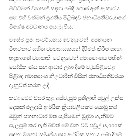
මට්ටමින් ව්‍යාපෘති සඳහා බෙදී ගොස් ඇති ආකාරය
සහ එහි වත්මන් ප්‍රගතිය පිළිබඳව ජනාධිපතිවරයාගේ
විශේෂ අවධානය යොමු විය.
එසේම ප්‍රජා සංවර්ධනය වෙනුවෙන් අපනයන
විභවතාව සහිත ව්‍යවසායකයන් දිරිමත් කිරීම සඳහා
හඳුනාගත් ව්‍යාපෘති වෙනුවෙන් අමාත්‍යාංශය මඟින්
යෝජිත ණය සහ ආධාර ලබා දීමේ වැඩපිළිවෙළ
පිළිබඳ අමාත්‍යාංශ නිලධාරීන් විසින් ජනාධිපතිවරයා
දැනුවත් කරන ලදී.
තවද මෙම වසර තුළ අස්වැසුම ප්‍රතිලාභී පවුල් ලක්ෂ
දෙකක් ඵලදායී ආර්ථික ක්‍රියාවලියකට යොමු කර
ඔවුන් සහනාධාර මත යැපීමෙන් මුදවා ගැනීමට
සැලසුම් කර ඇති බවත් මේ වන විට පවුල් 16,000ක්
සඳහා මනෝ-සමාජීය සහ ආර්ථික සහාය ලබා දීමේ