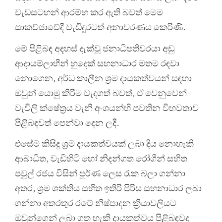
වැඩසටහන් ආරම්භ කර ඇති බවත් මෙම
සාකච්ඡාවේදී වැඩිදුරටත් අනාවරණය කෙරිණි.
මේ පිළිබඳ අදහස් දැක්වූ ජනාධිපතිවරයා අඩු
ආදායම්ලාභීන් හුදෙක් සහනාධාර මතම රඳවා
නොගෙන, අර්ධ කාලීන ශ්‍රම දායකත්වයන් සඳහා
ඔවුන් යොමු කිරීම වැදගත් බවත්, ඒ වෙනුවෙන්
වැවිලි ක්ෂේත්‍රය වැනි අංශයන්හි පවතින විභවතාව
පිළිබඳවත් පෙන්වා දෙන ලදී.
එසේම කිසිදු ශ්‍රම දායකත්වයක් ලබා දිය නොහැකි
ආබාධිත, වැඩිහිටි හෝ නිදන්ගත රෝගීන් සහිත
පවුල් රජය විසින් පූර්ණ ලෙස රැක බලා ගන්නා
අතර, ශ්‍රම ශක්තිය සහිත ඉතිරි පිරිස සහනාධාර ලබා
ගන්නා අතරතුර රටේ නිෂ්පාදන ක්‍රියාවලියට
ඔවුන්ගෙන් ලබා ගත හැකි දායකත්වය පිළිබඳවද