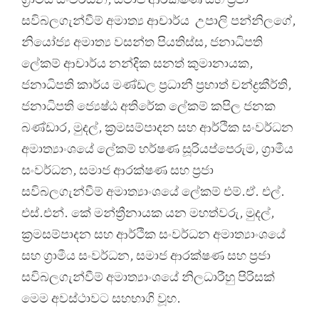
සවිබලගැන්වීම් අමාත්‍ය ආචාර්ය උපාලි පන්නිලගේ,
නියෝජ්‍ය අමාත්‍ය වසන්ත පියතිස්ස, ජනාධිපති
ලේකම් ආචාර්ය නන්දික සනත් කුමානායක,
ජනාධිපති කාර්ය මණ්ඩල ප්‍රධානී ප්‍රභාත් චන්ද්‍රකීර්ති,
ජනාධිපති ජ්‍යෙෂ්ඨ අතිරේක ලේකම් කපිල ජනක
බණ්ඩාර, මුදල්, ක්‍රමසම්පාදන සහ ආර්ථික සංවර්ධන
අමාත්‍යාංශයේ ලේකම් හර්ෂණ සූරියප්පෙරුම, ග්‍රාමීය
සංවර්ධන, සමාජ ආරක්ෂණ සහ ප්‍රජා
සවිබලගැන්වීම් අමාත්‍යාංශයේ ලේකම් එම්.ඒ. එල්.
එස්.එන්. කේ මන්ත්‍රීනායක යන මහත්වරු, මුදල්,
ක්‍රමසම්පාදන සහ ආර්ථික සංවර්ධන අමාත්‍යාංශයේ
සහ ග්‍රාමීය සංවර්ධන, සමාජ ආරක්ෂණ සහ ප්‍රජා
සවිබලගැන්වීම් අමාත්‍යාංශයේ නිලධාරීහු පිරිසක්
මෙම අවස්ථාවට සහභාගි වූහ.