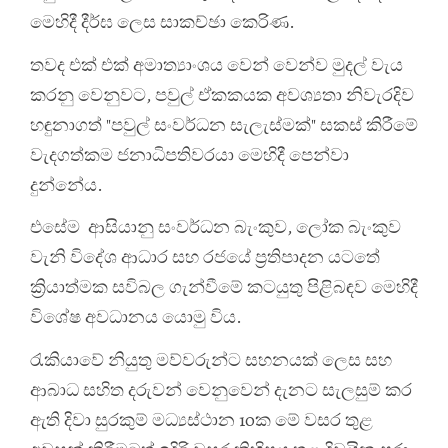
මෙහිදී දීර්ඝ ලෙස සාකච්ඡා කෙරිණ.
තවද එක් එක් අමාත්‍යාංශය වෙන් වෙන්ව මුදල් වැය
කරනු වෙනුවට, පවුල් ඒකකයක අවශ්‍යතා නිවැරදිව
හඳුනාගත් "පවුල් සංවර්ධන සැලැස්මක්" සකස් කිරීමේ
වැදගත්කම ජනාධිපතිවරයා මෙහිදී පෙන්වා
දුන්නේය.
එසේම ආසියානු සංවර්ධන බැංකුව, ලෝක බැංකුව
වැනි විදේශ ආධාර සහ රජයේ ප්‍රතිපාදන යටතේ
ක්‍රියාත්මක සවිබල ගැන්වීමේ කටයුතු පිළිබඳව මෙහිදී
විශේෂ අවධානය යොමු විය.
රැකියාවේ නියුතු මව්වරුන්ට සහනයක් ලෙස සහ
ආබාධ සහිත දරුවන් වෙනුවෙන් දැනට සැලසුම් කර
ඇති දිවා සුරකුම් මධ්‍යස්ථාන 10ක මේ වසර තුළ