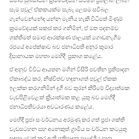
සමාජ සුබසාධන ක්‍රමවේදයන් යටතේ ප්‍රතිලාභ ලබන
සෑම පවුල් ඒකකයක්ම සැබෑ ලෙසම සවිබල
ගැන්වෙන්නේද යන්න මැනිය හැකි විධිමත් මිණුම්
ක්‍රමවේදයක් සකස් කර ගනිමින්, ඒ මත පදනම්ව
ශක්තිමත් සමාජ ආරක්ෂණ ජාලයක් ගොඩනැගීම
රජයේ අපේක්ෂාව බව ජනාධිපති අනුර කුමාර
දිසානායක මහතා මෙහිදී ප්‍රකාශ කළේය.
ඒ අනුව විවිධ ආයතන මගින් විසිරි පවතින ප්‍රතිපාදන
ඒකාබද්ධ කර, නිෂ්චිතව හඳුනාගත් පවුල් ඒකක
ඉලක්ක කරගනිමින් දුගී බව තුරන් කිරීමේ විද්‍යාත්මක
වැඩපිළිවෙළක් ක්‍රියාත්මක කළ යුතු බව මෙහිදී
ජනාධිපතිවරයා අවධාරණය කළේය.
මෙහිදී ප්‍රජා සංවර්ධනය අරමුණු කර ගත් ප්‍රජා ශක්ති
වැඩසටහන සහ අනෙකුත් ග්‍රාමීය සංවර්ධන කටයුතු
සඳහා වෙන් කර ඇති ප්‍රතිපාදන ප්‍රාදේශීය සභා