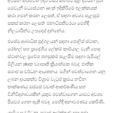
අවසන් කිරීමටත් ඉදිරි වසර කිහිපය තුළ දිවයින පුරා
මෙවැනි මධ්‍යස්ථාන 50 ක් ඉදිකිරීමේ ඉලක්කයක්
කරා ගමන් කරන ලෙසත්, ඒ සඳහා අවශ්‍ය සැලසුම්
සකස් කරන ලෙසත් ජනාධිපතිවරයා මෙහිදී
නිලධාරීන්ට උපදෙස් දුන්නේය.
එසේම ආබාධිත පුද්ගලයන් සඳහා පොලිස් ස්ථාන,
රෝහල් සහ ප්‍රාදේශීය ලේකම් කාර්යාල වැනි පොදු
ස්ථානවල ප්‍රවේශ පහසුකම් සැලසීම සඳහා රුපියල්
මිලියන 283ක ව්‍යාපෘති ක්‍රියාත්මක බවද ජාතික
සමාජ සංවර්ධන ආයතනය මගින් පවත්වාගෙන යනු
ලබන දායකත්ව විශ්‍රාම වැටුප් ක්‍රමය නවීන
තාක්ෂණය ඔස්සේ වඩාත් ආකර්ෂණීය සහ
විනිවිදභාවයකින් යුතුව පවත්වාගෙන යාමට අවශ්‍ය
පියවර ගෙන ඇති බවද මෙහිදී අනාවරණය කෙරිණි.
ග්‍රාමීය සංවර්ධන, සමාජ ආරක්ෂණ සහ ප්‍රජා