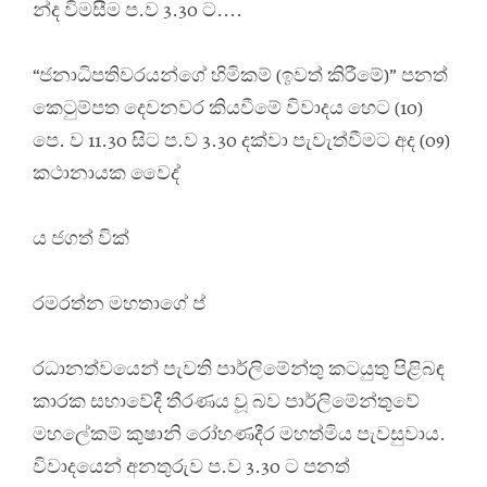
න්ද විමසීම ප.ව 3.30 ට....
“ජනාධිපතිවරයන්ගේ හිමිකම් (ඉවත් කිරීමේ)” පනත්
කෙටුම්පත දෙවනවර කියවීමේ විවාදය හෙට (10)
පෙ. ව 11.30 සිට ප.ව 3.30 දක්වා පැවැත්වීමට අද (09)
කථානායක වෛද්
ය ජගත් වික්
රමරත්න මහතාගේ ප්
රධානත්වයෙන් පැවති පාර්ලිමේන්තු කටයුතු පිළිබඳ
කාරක සභාවේදී තීරණය වූ බව පාර්ලිමේන්තුවේ
මහලේකම් කුෂානි රෝහණදීර මහත්මිය පැවසුවාය.
විවාදයෙන් අනතුරුව ප.ව 3.30 ට පනත්