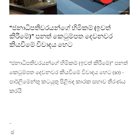
“ජනාධිපතිවරයන්ගේ හිමිකම් (ඉවත්
කිරීමේ)” පනත් කෙටුම්පත දෙවනවර
කියවීමේ විවාදය හෙට
“ජනාධිපතිවරයන්ගේ හිමිකම් (ඉවත් කිරීමේ)” පනත්
කෙටුම්පත දෙවනවර කියවීමේ විවාදය හෙට (10) -
පාර්ලිමේන්තු කටයුතු පිළිබඳ කාරක සභාව තීරණය
කරයි
-
ඡ