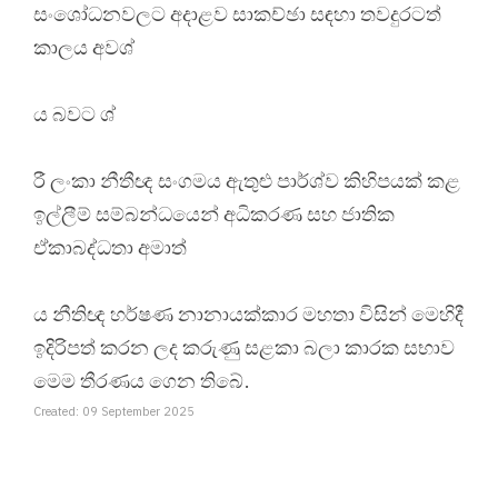
සංශෝධනවලට අදාළව සාකච්ඡා සඳහා තවදුරටත්
කාලය අවශ්
ය බවට ශ්
රී ලංකා නීතීඥ සංගමය ඇතුළු පාර්ශ්ව කිහිපයක් කළ
ඉල්ලීම් සම්බන්ධයෙන් අධිකරණ සහ ජාතික
ඒකාබද්ධතා අමාත්
ය නීතිඥ හර්ෂණ නානායක්කාර මහතා විසින් මෙහිදී
ඉදිරිපත් කරන ලද කරුණු සළකා බලා කාරක සභාව
මෙම තීරණය ගෙන තිබේ.
Created: 09 September 2025