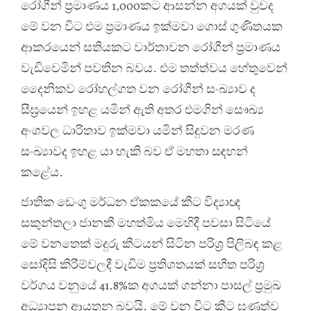
රෝගීන් ප්‍රමාණය 1,000කට ආසන්න අගයක් වුවද
මේ වන විට එම ප්‍රමාණය ඉක්මවා ගොස් ගුණිතයක
ආකරයෙන් සතියකට වාර්තාවන රෝගීන් ප්‍රමාණය
වැඩිවෙමින් පවතින බවය. එම තත්ත්වය හේතුවෙන්
දෛනිකව රෝහල්ගත වන රෝගීන් සංඛ්‍යාව ද
සීඝ්‍රයෙන් ඉහළ යමින් ඇති අතර එමගින් සෞඛ්‍ය
අංශවල ධාරිතාව ඉක්මවා යමින් සිදුවන මරණ
සංඛ්‍යාවද ඉහළ යා හැකි බව ඒ මහතා සඳහන්
කළේය.
ජාතික ඩෙංගු මර්ධන ඒකකයේ කීට විද්‍යාඥ
සකුන්තලා ජානකී මහත්මිය මෙහිදී පවසා සිටියේ
මේ වනතෙක් මදුරු කීටයන් සිටින පරිශ්‍ර පිලිබඳ කළ
සෝදිසි කිරීම්වලදී වැඩිම ප්‍රතිශතයක් සහිත පරිශ්‍ර
වර්ගය වනුයේ 41.8%ක අගයක් ගන්නා පාසල් ප්‍රමුඛ
අධ්‍යාපන ආයතන බවයි. මේ වන විට කීට ඝණත්ව