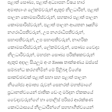
පළාත් සෞඛ්‍ය, පළාත් අධ්‍යාපන විෂය භාර
අමාත්‍යාංශ ලේකම්වරුන් ඇතුළු නිලධාරීන්, පළාත්
පාලන කොමසාරිස්වරුන්, සහකාර පළාත් පාලන
කොමසාරිස්වරුන්, පළාත් පාලන ආයතන 341හිම
නගරාධිපතිවරුන්, උප නගරාධිපතිවරුන්,
සභාපතිවරුන්, උප සභාපතිවරුන්, නාගරික
කොමසාරිස්වරුන්, ලේකම්වරුන්, සෞඛ්‍ය වෛද්‍ය
නිලධාරීවරුන්, මහජන සෞඛ්‍ය පරීක්ෂකවරුන්
ඇතුළු අදාල සියලුම අංශ Zoom තාක්ෂණය ඔස්සේ
සම්බන්ධ කරගනිමින් මේ පිළිබඳ විශේෂ
සාකච්ඡාවක් පළාත් සභා සහ පළාත් පාලන
නියෝජ්‍ය අමාත්‍ය රුවන් සෙනරත් මහත්මාගේ
ප්‍රධානත්වයෙන් ජාතික ඩෙංගු මර්දන ඒකකයේ
වෛද්‍යවරුන්ගේ හා පොලිස් පරිසර ආරක්ෂණ
කොට්ඨාසයේ නිලධාරීන්ගේ සහභාගීත්වයෙන්