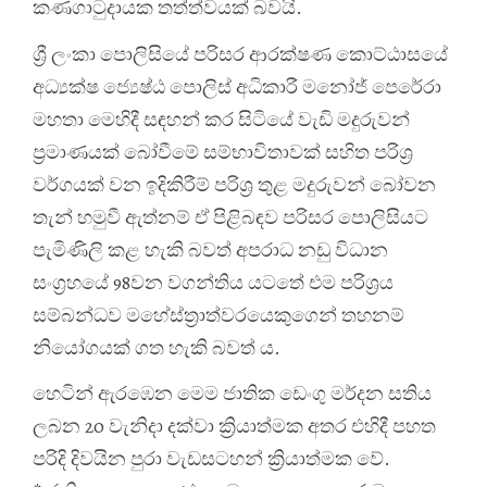
කණගාටුදායක තත්ත්වයක් බවයි.
ශ්‍රී ලංකා පොලිසියේ පරිසර ආරක්ෂණ කොට්ඨාසයේ
අධ්‍යක්ෂ ජ්‍යෙෂ්ඨ පොලිස් අධිකාරී මනෝජ් පෙරේරා
මහතා මෙහිදී සඳහන් කර සිටියේ වැඩි මදුරුවන්
ප්‍රමාණයක් බෝවීමේ සම්භාවිතාවක් සහිත පරිශ්‍ර
වර්ගයක් වන ඉදිකිරීම් පරිශ්‍ර තුළ මදුරුවන් බෝවන
තැන් හමුවී ඇත්නම් ඒ පිළිබඳව පරිසර පොලිසියට
පැමිණිලි කළ හැකි බවත් අපරාධ නඩු විධාන
සංග්‍රහයේ 98වන වගන්තිය යටතේ එම පරිශ්‍රය
සම්බන්ධව මහේස්ත්‍රාත්වරයෙකුගෙන් තහනම්
නියෝගයක් ගත හැකි බවත් ය.
හෙටින් ඇරඹෙන මෙම ජාතික ඩෙංගු මර්දන සතිය
ලබන 20 වැනිදා දක්වා ක්‍රියාත්මක අතර එහිදී පහත
පරිදි දිවයින පුරා වැඩසටහන් ක්‍රියාත්මක වේ.