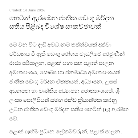
Created: 14 June 2026
හෙටින් ඇරඹෙන ජාතික ඩෙංගු මර්දන
සතිය පිළිබඳ විශේෂ සාකච්ඡාවක්
මේ වන විට දැඩි අවධානම් තත්ත්වයක් දක්වා
වර්ධනය වී ඇති ඩෙංගු රෝගය මැඩලීමේ අරමුණින්
රාජ්‍ය පරිපාලන, පළාත් සභා සහ පළාත් පාලන
අමාත්‍යාංශය, සෞඛ්‍ය හා ජනමාධ්‍ය අමාත්‍යාංශයත්
ජාතික ඩෙංගු මර්දන ඒකකයත්, අධ්‍යාපන, උසස්
අධ්‍යාපන හා වෘත්තීය අධ්‍යාපන අමාත්‍යාංශයත්, ශ්‍රී
ලංකා පොලීසියත් සමඟ එක්ව ක්‍රියාත්මක කරනු
ලබන ජාතික ඩෙංගු මර්දන සතිය හෙටින් (15) ආරම්භ
වේ.
පළාත් 09හිම ප්‍රධාන ලේකම්වරුන්, පළාත් පාලන,