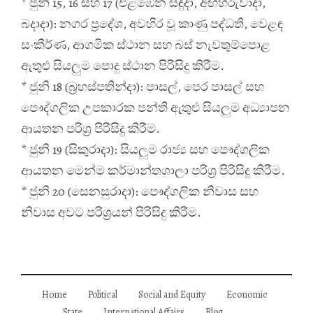
* ජුනි 15, 16 සහ 17 (එළඹෙන සඳුදා, අඟහරුවාදා,
බදාදා): නගර ප්‍රදේශ, අවහිර වූ කාණු පද්ධති, වෙළඳ
සංකීර්ණ, ආගමික ස්ථාන සහ බස් නැවතුම්පොළ
ඇතුළු සියලුම පොදු ස්ථාන පිරිසිදු කිරීම.
* ජුනි 18 (බ්‍රහස්පතින්දා): පාසල්, පෙර පාසල් සහ
පෞද්ගලික උපකාරක පන්ති ඇතුළු සියලුම අධ්‍යාපන
ආයතන පරිශ්‍ර පිරිසිදු කිරීම.
* ජුනි 19 (සිකුරාදා): සියලුම රාජ්‍ය සහ පෞද්ගලික
ආයතන මෙන්ම කර්මාන්තශාලා පරිශ්‍ර පිරිසිදු කිරීම.
* ජුනි 20 (සෙනසුරාදා): පෞද්ගලික නිවාස සහ
නිවාස අවට පරිශ්‍රයන් පිරිසිදු කිරීම.
Home
Political
Social and Equity
Economic
State
International Affairs
Blog