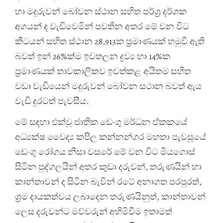
හා මදුරුවන් බෝවන ස්ථාන සහිත පර්ශ්‍ර දර්ශක
අගයන් ද වැඩිවෙමින් පවතින අතර මේ වන විට
කීටයන් සහිත ස්ථාන 28,913ක ප්‍රමාණයක් හමුවී ඇති
බවත් ඉන් 26%ක්ම ඉවතලන ද්‍රව්‍ය හා 14%ක
ප්‍රමාණයක් තාවකාලිකව ඉවත්කළ අයිතම සහිත
වඩා වැඩියෙන් මදුරුවන් බෝවන සථාන බවත් ඇය
වැඩි දුරටත් පැවසීය.
මේ සඳහා එක්වූ ජාතික ඩෙංගු මර්ධන ඒකකයේ
අධ්‍යක්ෂ වෛද්‍ය කපිල කන්නන්ගර මහතා පැවසූයේ
ඩෙංගු රෝගය නිසා වසරේ මේ වන විට මියගොස්
සිටින පුද්ගලයින් අතර කුඩා දරුවන්, තරුණයින් හා
කාන්තාවන් ද සිටින බැවින් රටේ අනාගත පරපුරත්,
ශ්‍රම දායකත්වය ලබාදෙන තරුණයිනුත්, කාන්තාවන්
ලෙස දරුවන්ට මව්වරුන් අහිමිවීම ඉතාමත්