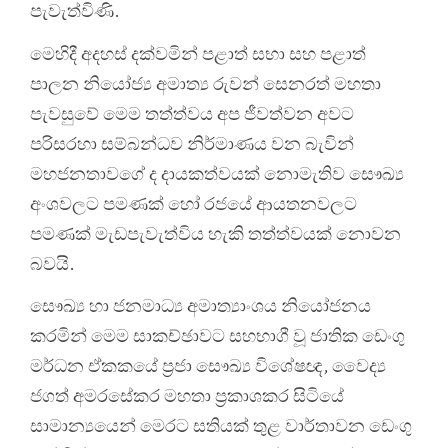
පැවැත්විණි.
මෙහිදී අදහස් දක්වමින් පළාත් සභා සහ පළාත්
පාලන නියෝජ්‍ය අමාත්‍ය රුවන් සෙනරත් මහතා
පැවසුවේ මෙම තත්ත්වය අප ජීවත්වන අවට
පරිසරහා සම්බන්ධව නිර්මාණය වන බැවින්
මහජනතාවගේ ද දායකත්වයක් නොමැතිව සෞඛ්‍ය
අංශවලට පමණක් හෝ රජයේ ආයතනවලට
පමණක් මැඩපැවැත්විය හැකි තත්ත්වයක් නොවන
බවයි.
සෞඛ්‍ය හා ජනමාධ්‍ය අමාත්‍යාංශය නියෝජනය
කරමින් මෙම සාකච්ඡාවට සහභාගී වූ ජාතික ඩෙංගු
මර්ධන ඒකකයේ ප්‍රජා සෞඛ්‍ය විශේෂඥ, වෛද්‍ය
ජගත් අමරසේකර මහතා ප්‍රකාශකර සිටියේ
සාමාන්‍යයෙන් මෙරට සතියක් තුළ වාර්තාවන ඩෙංගු