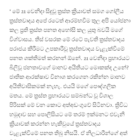
" මේ 21 වෙනිදා සිදුවූ ත්‍රස්ත ක්‍රියාවත් සමග ගෝලීය
ත්‍රස්තවාදය අපේ රටෙත් ආරම්භවීම තුල අපි යෝජනා
කල ප්‍රති ත්‍රස්ත පනත අහෝසි කල යුතු බවයි මගේ
විශ්වාසය. තිස් වසරක මේ රටේ පැවති ත්‍රස්තවාදය
පරාජය කිරීමට උපකාරීවූ ත්‍රස්තවාදය වැළැක්වීමේ
පනත ශක්තිමත් කරනන් ඕනේ. 21 වෙනිදා ප්‍රහාරයට
බිලිවූ ජනතාවගේ මානව අයිතියට මොකක්ද උනේ?
ජාතික ආරක්ෂාව විනාශ කරගෙන රකින්න මානව
අයිතිවාසිකමක් නැහැ. එයයි මගේ පෞද්ගලික
මතය. මේ ත්‍රස්ත ප්‍රහාරයට සම්බන්ධ වූ විශාල
පිරිසක් මේ වන කොට අත්අඩංගුවේ සිටිනවා. ත්‍රිවිධ
හමුදාව සහ පොලිසියට මේ තරම් ඉක්මනට එවැනි
ක්‍රියාවක් කරන්න හැකිවුයේ ත්‍රස්තවාදය
වැළැක්වීමේ පනත තිබු නිසයි. ඒ නිලධාරීන්ගේ අත්