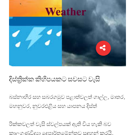
දිස්ත්‍රික්ක කිහිපයකට සවසට වැසි
බස්නාහිර සහ සබරගමුව පළාත්වලත් ගාල්ල, මාතර,
මහනුවර, නුවරඑළිය සහ යාපනය දිස්ත්
රික්කවලත් වැසි ස්වල්පයක් ඇති විය හැකි බව
කාලගුණවිද්‍යා දෙපාර්තමේන්තුව සඳහන් කරයි.