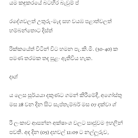
යම කඳුකරයේ බටහිර බැවුම් ප්
රදේශවලත් උතුරු-මැද සහ වයඹ පළාත්වලත්
හම්බන්තොට දිස්ත්
රික්කයේත් විටින් විට හමන පැ.කි.මී. (30-40) ක
පමණ තරමක තද සුළං ඇතිවිය හැක.
දෘශ්
ය ලෙස සූර්යයා දකුණට ගමන් කිරීමේදී, අගෝස්තු
මස 28 වන දින සිට සැප්තැම්බර් මස 07 දක්වා ශ්
රී ලංකාව ආසන්න අක්ෂාංශ වලට සෘජුවම ඉහලින්
පවතී. අද දින (05) දහවල් 12:09 ට නල්ලූරුව,