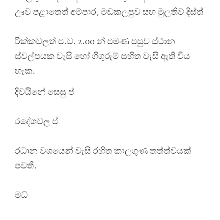
ඌව පළාතෙත් අම්පාර, මඩකලපුව සහ මුලතිව් දිස්ත්
රික්කවලත් ප.ව. 2.00 න් පමණ පසුව ස්ථාන
ස්වල්පයක වැසි හෝ ගිගුරුම් සහිත වැසි ඇති විය
හැක.
දිවයිනේ සෙසු ප්
රදේශවල ප්
රධාන වශයෙන් වැසි රහිත කාලගුණ තත්ත්වයක්
පවතී.
මධ්