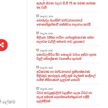
ඇතැම් ස්ථාන වලට මි.මී 75 ක පමණ තරමක
තද වැසි
Aug 07, 2026
බොරැල්ල මැගසින් බන්ධනාගාරයේ
නොසන්සුන්කාරී තත්ත්වය පාලනය කරයි
Aug 06, 2026
මිලියන 150ක නවීන යන්ත්‍රෝපකරණ සමඟ
හලාවත වැවිලි සමාගම නව යුගයකට
Aug 06, 2026
කෙරවලපිටිය සිට කොළඹ වරාය දක්වා භූගත
විදුලි සම්ප්‍රේෂණ ව්‍යාපෘතිය ඇරඹේ
Aug 06, 2026
ම
අධිකරණ හා බන්ධනාගාර ප්‍රතිසංස්කරණ
පිළිබඳව අගරදගුරු අතිඋතුම් මැල්කම් කාදිනල්
රංජිත් හිමිපාණන් දැනුවත් කෙරේ
Aug 06, 2026
ධීවර කටයුතුවලින් වළකින ලෙස ධීවර හා
ජලජ සම්පත් දෙපාර්තමේන්තුවෙන් හදිසි
ක් ලේකම්
දැනුම්දීමක්