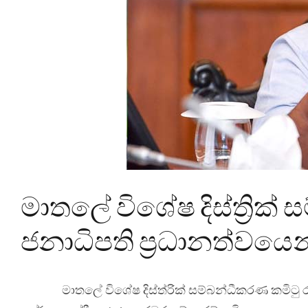
මාතලේ විශේෂ දිස්ත්‍රික්
ජනාධිපති ප්‍රධානත්වයෙ
මාතලේ විශේෂ දිස්ත්
රික් සම්බන්ධීකරණ කමිටු 