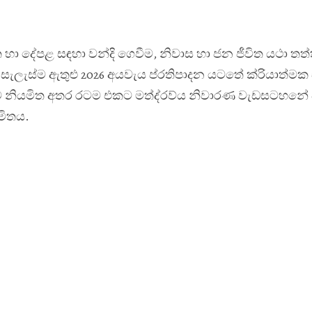
විත හා දේපළ සඳහා වන්දි ගෙවීම, නිවාස හා ජන ජීවිත යථා තත
ැලැස්ම ඇතුළු 2026 අයවැය ප්
රතිපාදන යටතේ ක්
රියාත්මක
මට නියමිත අතර රටම එකට මත්ද්
රව්
ය නිවාරණ වැඩසටහනේ 
යමිතය.