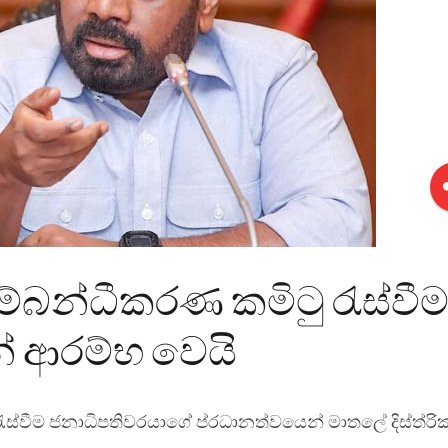
 සම්බන්ධීකරණ කමිටු රැස්වී
න් ආරම්භ වෙයි
රැස්වීම ජනාධිපතිවරයාගේ ප්
රධානත්වයෙන් මාතලේ දිස්ත්
රි