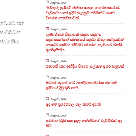
Aug 06, 2026
'පිවිතුරු පුරවර' ජාතික කසළ කළමනාකරණ
වැඩසටහනේ ඉදිරි සැලසුම් සම්බන්ධයෙන්
විශේෂ සාකච්ඡාවක්
්ත්වයට පත්
Aug 06, 2026
 සංවර්ධන
ගුණාත්මක විද්‍යාවක් සඳහා පදනම
සැකසෙන්නේ සමාජයේ සැමට කිසිදු භේදයකින්
ප්
රගතිය
තොරව සේවය කිරීමට පවතින හැකියාව මතයි-
අගමැතිනිය
Aug 06, 2026
ජනපති සහ ඉන්දීය විදේශ ලේකම් අතර හමුවක්
Aug 06, 2026
මධ්‍යම පළාත් නව ආණ්ඩුකාරවරයා ජනපති
ඉදිරියේ දිවුරුම් දෙයි
Aug 06, 2026
අද මේ ප්‍රදේශවල ජල කප්පාදුවක්
Aug 06, 2026
පවතින වැසි සහ සුළං තත්ත්වයේ වැඩිවීමක් අද
සිට