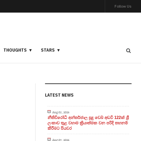
Follow Us
THOUGHTS
STARS
LATEST NEWS
Aug 07, 2026
නීතිවිරෝධී අන්තර්ජාල සූදු වෙබ් අඩවි 122ක් ශ්‍රී
ලංකාව තුළ වහාම ක්‍රියාත්මක වන පරිදි තහනම්
කිරීමට පියවර
Aug 07, 2026