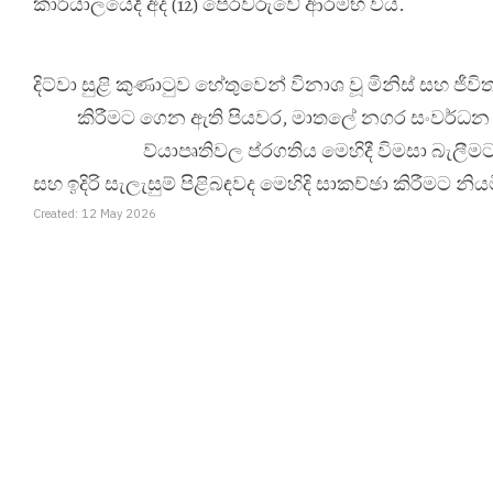
කාර්යාලයේදී අද (12) පෙරවරුවේ ආරම්භ විය.
දිට්වා සුළි කුණාටුව හේතුවෙන් විනාශ වූ මිනිස් සහ ජී
කිරීමට ගෙන ඇති පියවර, මාතලේ නගර සංවර්ධන ස
ව්
යාපෘතිවල ප්
රගතිය මෙහිදී විමසා බැලී
සහ ඉදිරි සැලැසුම් පිළිබඳවද මෙහිදි සාකච්ඡා කිරීමට නි
Created: 12 May 2026