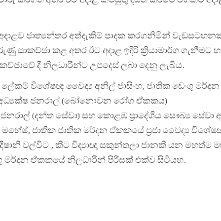
අදාළව ජාත්‍යන්තර අත්දැකීම් පාදක කරගනිමින් වැඩසටහනක
රුණු සාකච්ඡා කළ අතර ඊට අදාළ ඉදිරි ක්‍රියාමාර්ග ගැනීමට හ
ච්ඡාවේ දී නිලධාරීන්ට උපදෙස් ලබා දෙනු ලැබීය.
ය ලේකම් විශේෂඥ වෛද්‍ය අනිල් ජාසිංහ, ජාතික ඩෙංගු මර
‍ය අධ්‍යක්ෂ ජනරාල් (බෝනොවන රෝග ඒකකය)
්ෂ ජනරාල් (දන්ත සේවා) සහ කොළඹ ප්‍රාදේශීය සෞඛ්‍ය සේවා අ
ක මහේෂ්, ජාතික ජාතික මර්දන ඒකකයේ ප්‍රජා වෛද්‍ය විශේෂ
ීෂානි වල්විට , කීට විද්‍යාඥා සකුන්තලා ජානකී යන මහත්ම ම
ගු මර්දන ඒකකයේ නිලධාරීන් පිරිසක් එක්ව සිටියහ.