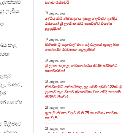
 වැදගත්කම
සභාව රැස්වෙයි
ු ලැබීය.
Aug 07, 2026
දේශීය කිරි නිෂ්පාදනය ඉහළ නැංවීමට ඉන්දීය
මේ
රජයෙන් ශ්‍රී ලාංකික කිරි ගොවීන්ට විශේෂ
පුහුණුවක්
Aug 07, 2026
ාරණය කළ
සීනිගම ශ්‍රී දෙවොල් මහා දේවාලයේ ඇසල මහ
පෙරහරට රථවාහන සැලැස්මක්
 සමඟ
Aug 07, 2026
ශ්‍රී ලංකා තැපෑල නව්‍යකරණය කිරීම සම්බන්ධ
සාකච්ඡාවක්
ලසුම්
Aug 07, 2026
්ල, මාතර,
නීතිවිරෝධී අන්තර්ජාල සූදු වෙබ් අඩවි 122ක් ශ්‍රී
ලංකාව තුළ වහාම ක්‍රියාත්මක වන පරිදි තහනම්
ික්
කිරීමට පියවර
ින් විශේෂ
Aug 07, 2026
ඇතැම් ස්ථාන වලට මි.මී 75 ක පමණ තරමක
තද වැසි
ම පිළිබඳව
Aug 07, 2026
දාළ ඒකක