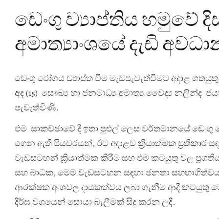
ඩෙංගු ව්‍යාප්තිය හමුවේ දිස
අමාත්‍යාංශයේ දැඩි අවධ
ඩෙංගු රෝගය ව්‍යාප්ත වීම මැඩපැවැත්වීමට අදාළ ගතයුතු
අද (15) සෞඛ්‍ය හා ජනමාධ්‍ය අමාත්‍ය වෛද්‍ය නලින්ද ජ
පැවැත්විණි.
එම සාකච්ඡාවේ දී ඉතා පුළුල් ලෙස වර්තමානයේ ඩෙංගු ර
ගෙන ඇති පියවරයන්, ඊට අදාළව ක්‍රියාත්මක ප්‍රතිකාර සඳහ
වැඩසටහන් ක්‍රියාත්මක කිරීම සහ එම කටයුතු වල ප්‍රගතිය
සහ බාධක, මෙම වැඩසටහන සඳහා ජනතා සහභාගිත්වය 
ආරක්ෂක අංශවල දායකත්වය ලබා ගැනීම ආදී කටයුතු මෙ
දීර්ඝ වශයෙන් සොයා බැලීමක් සිදු කරන ලදී.