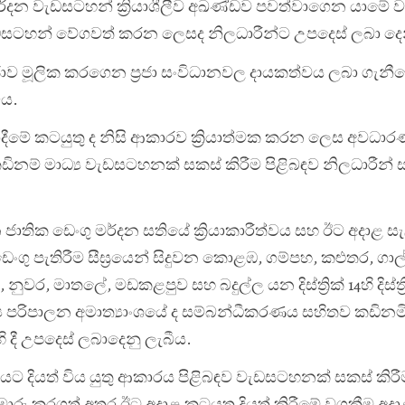
ු මර්දන වැඩසටහන් ක්‍රියාශීලීව අඛණ්ඩව පවත්වාගෙන යාමේ
සටහන් වේගවත් කරන ලෙසද නිලධාරීන්ට උපදෙස් ලබා දෙන
‍රජාව මූලික කරගෙන ප්‍රජා සංවිධානවල දායකත්වය ලබා ගැනී
ීය.
ාදීමේ කටයුතු ද නිසි ආකාරව ක්‍රියාත්මක කරන ලෙස අවධ
කඩිනම් මාධ්‍ය වැඩසටහනක් සකස් කිරීම පිළිබඳව නිලධාරීන්
න ජාතික ඩෙංගු මර්දන සතියේ ක්‍රියාකාරීත්වය සහ ඊට අදාළ සැ
ෙංගු පැතිරීම සීඝ්‍රයෙන් සිදුවන කොළඹ, ගම්පහ, කළුතර, ගාල
, මාතලේ, මඩකළපුව සහ බදුල්ල යන දිස්ත්‍රික් 14හි දිස්ත්‍ර
ජ්‍ය පරිපාලන අමාත්‍යාංශයේ ද සම්බන්ධීකරණය සහිතව කඩිනම
දී උපදෙස් ලබාදෙනු ලැබීය.
ියට දියත් විය යුතු ආකාරය පිළිබඳව වැඩසටහනක් සකස් කිරී
හුවමාරු කරගත් අතර ඊට අදාළ කටයුතු දියත් කිරීමේ වගකීම අ