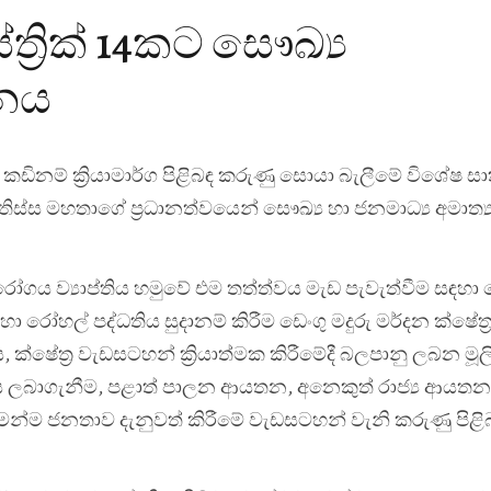
්ත්‍රික් 14කට සෞඛ්‍ය
ානය
 කඩිනම් ක්‍රියාමාර්ග පිළිබඳ කරුණු සොයා බැලීමේ විශේෂ ස
යතිස්ස මහතාගේ ප්‍රධානත්වයෙන් සෞඛ්‍ය හා ජනමාධ්‍ය අමාත්‍ය
ෝගය ව්‍යාප්තිය හමුවේ එම තත්ත්වය මැඩ පැවැත්වීම සඳහා 
ා රෝහල් පද්ධතිය සුදානම් කිරීම ඩෙංගු මදුරු මර්දන ක්ෂේත්‍
, ක්ෂේත්‍ර වැඩසටහන් ක්‍රියාත්මක කිරීමේදී බලපානු ලබන මූ
ලබාගැනීම, පළාත් පාලන ආයතන, අනෙකුත් රාජ්‍ය ආයතන
න්ම ජනතාව දැනුවත් කිරීමේ වැඩසටහන් වැනි කරුණු පිළි