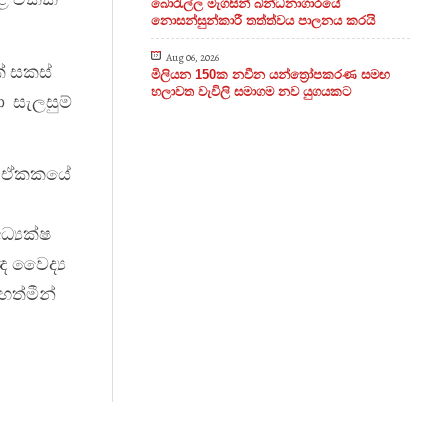
බොරැල්ල මැගසින් බන්ධනාගාරයේ
නොසන්සුන්කාරී තත්ත්වය පාලනය කරයි
Aug 06, 2026
් සකස්
මිලියන 150ක නවීන යන්ත්‍රෝපකරණ සමඟ
හලාවත වැවිලි සමාගම නව යුගයකට
ා සැලසුම්
්දන ඒකකයේ
ධ්‍යක්ෂ
ඥ වෛද්‍ය
හත්මීන්