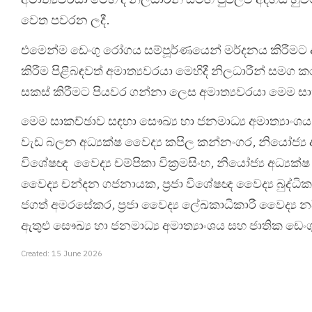
වෙත පවරන ලදී.
එමෙන්ම ඩෙංගු රෝගය සම්පූර්ණයෙන් මර්දනය කිරීමට 
කිරීම පිළිබඳවත් අමාත්‍යවරයා මෙහිදී නිලධාරීන් සමග ක
සකස් කිරීමට පියවර ගන්නා ලෙස අමාත්‍යවරයා මෙම සාක
මෙම සාකච්ඡාව සඳහා සෞඛ්‍ය හා ජනමාධ්‍ය අමාත්‍යාංශ
වැඩ බලන අධ්‍යක්ෂ වෛද්‍ය කපිල කන්නංගර, නියෝජ්
විශේෂඥ වෛද්‍ය චම්පිකා වික්‍රමසිංහ, නියෝජ්‍ය අධ්‍යක
වෛද්‍ය චන්දන ගජනායක, ප්‍රජා විශේෂඥ වෛද්‍ය බුද්ධි
ජගත් අමරසේකර, ප්‍රජා වෛද්‍ය ලේඛකාධිකාරී වෛද්‍ය නද
ඇතුළු සෞඛ්‍ය හා ජනමාධ්‍ය අමාත්‍යාංශය සහ ජාතික ඩෙං
Created: 15 June 2026