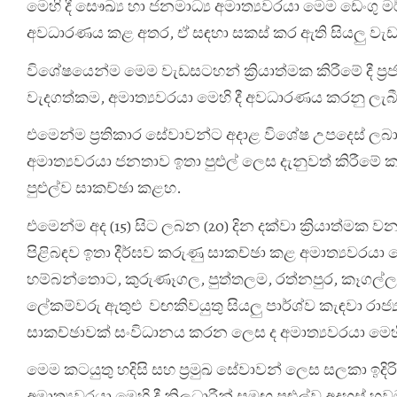
මෙහි දී සෞඛ්‍ය හා ජනමාධ්‍ය අමාත්‍යවරයා මෙම ඩෙංග
අවධාරණය කළ අතර, ඒ සඳහා සකස් කර ඇති සියලු වැඩ
විශේෂයෙන්ම මෙම වැඩසටහන් ක්‍රියාත්මක කිරීමේ දී ප්
වැදගත්කම, අමාත්‍යවරයා මෙහි දී අවධාරණය කරනු ලැබ
එමෙන්ම ප්‍රතිකාර සේවාවන්ට අදාළ විශේෂ උපදෙස් ලබ
අමාත්‍යවරයා ජනතාව ඉතා පුළුල් ලෙස දැනුවත් කිරීමේ 
පුළුල්ව සාකච්ඡා කළහ.
එමෙන්ම අද (15) සිට ලබන (20) දින දක්වා ක්‍රියාත්මක ව
පිළිබඳව ඉතා දීර්ඝව කරුණු සාකච්ඡා කළ අමාත්‍යවරයා ඩ
හම්බන්තොට, කුරුණෑගල, පුත්තලම, රත්නපුර, කෑගල්ල, නුවර
ලේකම්වරු ඇතුළු වඟකිවයුතු සියලු පාර්ශ්ව කැඳවා රා
සාකච්ඡාවක් සංවිධානය කරන ලෙස ද අමාත්‍යවරයා මෙහි 
මෙම කටයුතු හදිසි සහ ප්‍රමුඛ සේවාවන් ලෙස සලකා ඉදිර
අමාත්‍යවරයා මෙහි දී නිලධාරීන් සමඟ පුළුල්ව අදහස් 