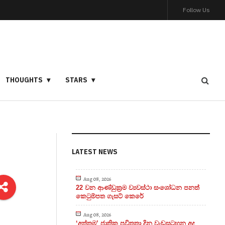
Follow Us
THOUGHTS
STARS
LATEST NEWS
Aug 08, 2026
22 වන ආණ්ඩුක්‍රම ව්‍යවස්ථා සංශෝධන පනත්
කෙටුම්පත ගැසට් කෙරේ
Aug 08, 2026
‘අත්තම’ ජාතික පවිත්‍රතා දින වැඩසටහන අද