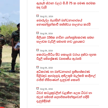
ඇතැම් ස්ථාන වලට මි.මී 75 ක පමණ තරමක
තද වැසි
Aug 07, 2026
බොරැල්ල මැගසින් බන්ධනාගාරයේ
නොසන්සුන්කාරී තත්ත්වය පාලනය කරයි
Aug 06, 2026
මිලියන 150ක නවීන යන්ත්‍රෝපකරණ සමඟ
හලාවත වැවිලි සමාගම නව යුගයකට
Aug 06, 2026
කෙරවලපිටිය සිට කොළඹ වරාය දක්වා භූගත
විදුලි සම්ප්‍රේෂණ ව්‍යාපෘතිය ඇරඹේ
Aug 06, 2026
අධිකරණ හා බන්ධනාගාර ප්‍රතිසංස්කරණ
පිළිබඳව අගරදගුරු අතිඋතුම් මැල්කම් කාදිනල්
රංජිත් හිමිපාණන් දැනුවත් කෙරේ
Aug 06, 2026
ධීවර කටයුතුවලින් වළකින ලෙස ධීවර හා
ජලජ සම්පත් දෙපාර්තමේන්තුවෙන් හදිසි
දැනුම්දීමක්