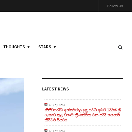
Follow Us
THOUGHTS
STARS
LATEST NEWS
Aug 07, 2026
නීතිවිරෝධී අන්තර්ජාල සූදු වෙබ් අඩවි 122ක් ශ්‍රී
ලංකාව තුළ වහාම ක්‍රියාත්මක වන පරිදි තහනම්
කිරීමට පියවර
Aug 07, 2026