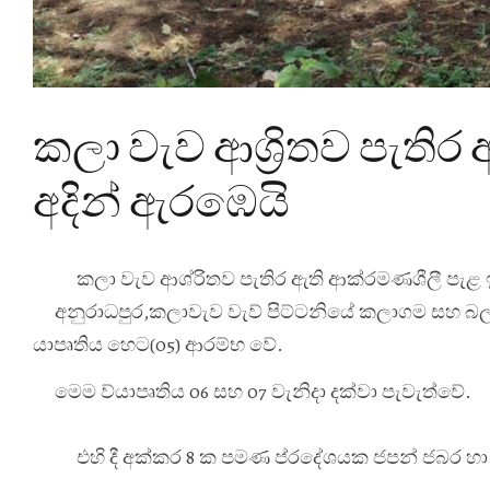
කලා වැව ආශ්‍රිතව පැතිර 
අදින් ඇරඹෙයි
කලා වැව ආශ්
රිතව පැතිර ඇති ආක්
රමණශීලී පැළ ඉ
අනුරාධපුර,කලාවැව වැව් පිට්ටනියේ කලාගම සහ බලලු
යාපෘතිය හෙට(05) ආරම්භ වේ.
මෙම ව්
යාපෘතිය 06 සහ 07 වැනිදා දක්වා පැවැත්වේ.
එහි දී අක්කර 8 ක පමණ ප්
රදේශයක ජපන් ජබර හා