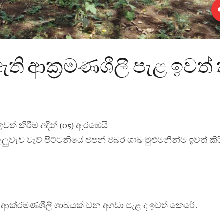
ඇති ආක්‍රමණශීලී පැළ ඉවත් 
වත් කිරීම අදින් (05) ඇරඹෙයි
වැව වැව් පිට්ටනියේ ජපන් ජබර ශාඛ මුළුමනින්ම ඉවත් කිර
 ආක්
රමණශීලී ශාඛයක් වන අගඩා පැළ ද ඉවත් කෙරේ.