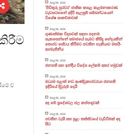
Aug 06, 2026
'පිවිතුරු පුරවර' ජාතික කසළ කළමනාකරණ
වැඩසටහනේ ඉදිරි සැලසුම් සම්බන්ධයෙන්
විශේෂ සාකච්ඡාවක්
Aug 06, 2026
ගුණාත්මක විද්‍යාවක් සඳහා පදනම
කිරීම
සැකසෙන්නේ සමාජයේ සැමට කිසිදු භේදයකින්
තොරව සේවය කිරීමට පවතින හැකියාව මතයි-
අගමැතිනිය
Aug 06, 2026
ජනපති සහ ඉන්දීය විදේශ ලේකම් අතර හමුවක්
Aug 06, 2026
මධ්‍යම පළාත් නව ආණ්ඩුකාරවරයා ජනපති
ීමේ ව්
ඉදිරියේ දිවුරුම් දෙයි
Aug 06, 2026
අද මේ ප්‍රදේශවල ජල කප්පාදුවක්
Aug 06, 2026
පවතින වැසි සහ සුළං තත්ත්වයේ වැඩිවීමක් අද
සිට