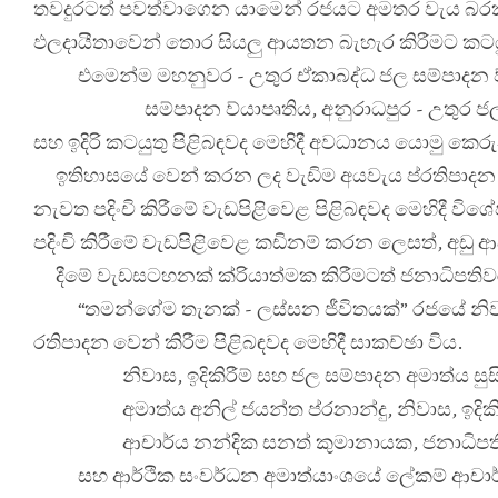
තවදුරටත් පවත්වාගෙන යාමෙන් රජයට අමතර වැය බරක් දැ
ඵලදායීතාවෙන් තොර සියලු ආයතන බැහැර කිරීමට කටය
එමෙන්ම මහනුවර - උතුර ඒකාබද්ධ ජල සම්පාදන ව
සම්පාදන ව්
යාපෘතිය, අනුරාධපුර - උතුර ජ
සහ ඉදිරි කටයුතු පිළිබඳවද මෙහිදී අවධානය යොමු කෙර
ඉතිහාසයේ වෙන් කරන ලද වැඩිම අයවැය ප්
රතිපාදන 
නැවත පදිංචි කිරීමේ වැඩපිළිවෙළ පිළිබඳවද මෙහිදී 
පදිංචි කිරීමේ වැඩපිළිවෙළ කඩිනම් කරන ලෙසත්, අඩු
දීමේ වැඩසටහනක් ක්
රියාත්මක කිරීමටත් ජනාධිපති
“තමන්ගේම තැනක් - ලස්සන ජීවිතයක්” රජයේ නිව
රතිපාදන වෙන් කිරීම පිළිබඳවද මෙහිදී සාකච්ඡා විය.
නිවාස, ඉදිකිරීම් සහ ජල සම්පාදන අමාත්
ය සු
අමාත්
ය අනිල් ජයන්ත ප්
රනාන්දු, නිවාස, ඉදි
ආචාර්ය නන්දික සනත් කුමානායක, ජනාධිපති
සහ ආර්ථික සංවර්ධන අමාත්
යාංශයේ ලේකම් ආචාර්