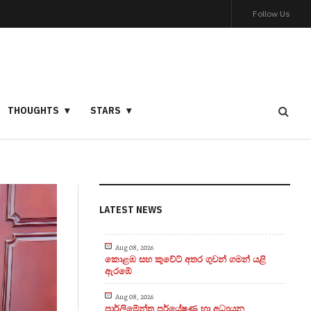
Follow Us
THOUGHTS
STARS
LATEST NEWS
Aug 08, 2026
කොළඹ සහ කුවේට් අතර ගුවන් ගමන් යළි
ඇරඹේ
Aug 08, 2026
පාර්ලිමේන්තු පර්යේෂණ හා අධ්‍යයන