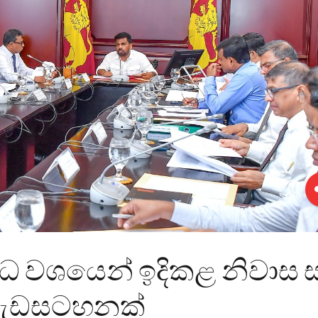
ර්ධ වශයෙන් ඉදිකළ නිවාස 
 වැඩසටහනක්