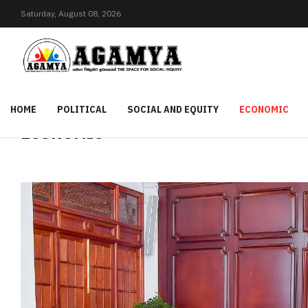
Saturday,
August
08,
2026
HOME
POLITICAL
SOCIAL AND EQUITY
ECONOMIC
ECONOMIC