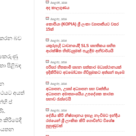
Aug 08, 2026
අද කාලගුණය
Aug 07, 2026
කොපියා (KOPIA) ශ්‍රී ලංකා ව්‍යාපෘතියට වසර
15ක්
ු කරන බව
Aug 07, 2026
යතුරුපැදි ධාවනයේදී SLS සහතිකය සහිත
ආරක්ෂිත හිස්වැසුමක් පැළඳීම අනිවාර්යයි
 කෙරුණු
Aug 07, 2026
තා පිළිබඳ
පරිසර හිතකාමී සහන සත්කාර මධ්‍යස්ථානයක්
ඉදිකිරීමට අවබෝධතා ගිවිසුමකට අත්සන් තැබේ
ධන
Aug 07, 2026
අධ්‍යාපන, උසස් අධ්‍යාපන සහ වෘත්තීය
පථයට අයත්
අධ්‍යාපන අමාත්‍යාංශයීය උපදේශක කාරක
සභාව රැස්වෙයි
්හි ප්
ණි.
Aug 07, 2026
දේශීය කිරි නිෂ්පාදනය ඉහළ නැංවීමට ඉන්දීය
 කිරීමේදී
රජයෙන් ශ්‍රී ලාංකික කිරි ගොවීන්ට විශේෂ
පුහුණුවක්
 ආයතන