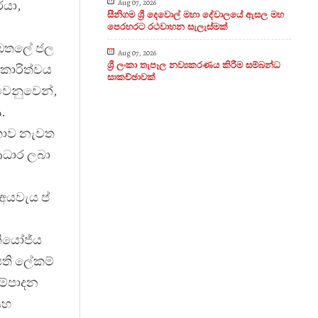
Aug 07, 2026
රයා,
සීනිගම ශ්‍රී දෙවොල් මහා දේවාලයේ ඇසල මහ
පෙරහරට රථවාහන සැලැස්මක්
අඹතලේ ජල
Aug 07, 2026
ශ්‍රී ලංකා තැපෑල නව්‍යකරණය කිරීම සම්බන්ධ
ාකාරිත්වය
සාකච්ඡාවක්
 වෙනුවෙන්,
.
නතාව නැවත
ආධාර ලබා
අයවැය ප්
ියෝජ්
ය
ිපති ලේකම්
ම්පාදන
සහ