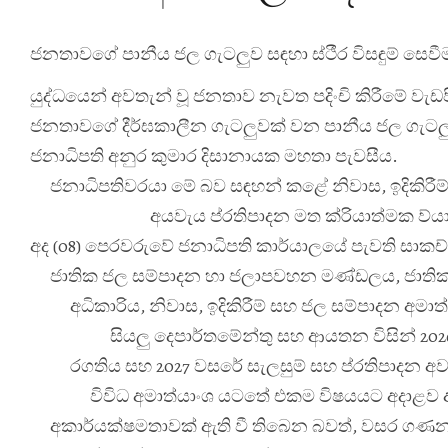
ජනතාවගේ පානීය ජල ගැටලුව සඳහා ස්ථීර විසඳුම් සෙ
යුද්ධයෙන් අවතැන් වූ ජනතාව නැවත පදිංචි කිරීමේ 
ජනතාවගේ දීර්ඝකාලීන ගැටලුවක් වන පානීය ජල ගැට
ජනාධිපති අනුර කුමාර දිසානායක මහතා පැවසීය.
ජනාධිපතිවරයා මේ බව සඳහන් කළේ නිවාස, ඉදිකිරීම
අයවැය ප්
රතිපාදන මත ක්
රියාත්මක ව්
ය
අද (08) පෙරවරුවේ ජනාධිපති කාර්යාලයේ පැවති සාකච්
ජාතික ජල සම්පාදන හා ජලාපවහන මණ්ඩලය, ජාතික
අධිකාරිය, නිවාස, ඉදිකිරීම් සහ ජල සම්පාදන අමාත්
සියලු දෙපාර්තමේන්තු සහ ආයතන විසින් 202
රගතිය සහ 2027 වසරේ සැලසුම් සහ ප්
රතිපාදන අව
විවිධ අමාත්
යාංශ යටතේ එකම විෂයයට අදාළව 
අකාර්යක්ෂමතාවක් ඇති වී තිබෙන බවත්, වසර ගණන