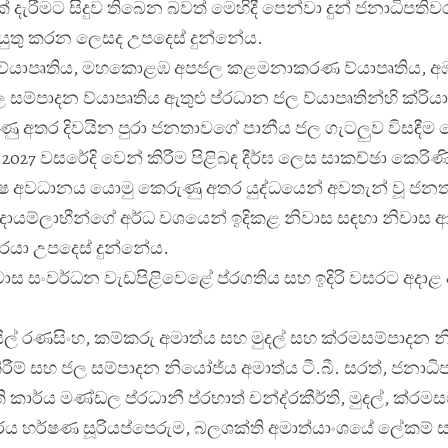
රීමට සිදුව තිබෙන බවත් මෙහිදී පෙන්වා දුන් ජනාධිපතිව
ුතු කරන ලෙසද උපදෙස් දුන්නේය.
්
යාපෘතිය, මහකොළඹ අපජල කළමනාකරණ ව්
යාපෘතිය, 
ල සම්පාදන ව්
යාපෘතිය ඇතුළු ප්
රධාන ජල ව්
යාපෘතින්හි ක්
රිය
ුණු අතර දිවයින පුරා ජනතාවගේ පානීය ජල ගැටලුව විසඳීම
2027 වසරේදි වෙන් කිරීම පිළිබඳ දීර්ඝ ලෙස සාකච්ඡා කෙරිණි
විශේෂ අවධානය යොමු කෙරුණු අතර යුද්ධයෙන් අවතැන් වූ ජ
 ආදායම්ලාභීන්ගේ අර්ධ වශයෙන් ඉදිකළ නිවාස සඳහා නිවාස 
වරයා උපදෙස් දුන්නේය.
ාස සංවර්ධන වැඩපිළිවෙළේ ප්
රගතිය සහ ඉදිරි වසරට අදාළ 
සිල් රණසිංහ, කම්කරු අමාත්
ය සහ මුදල් සහ ක්
රමසම්පාදන න
කිරීම් සහ ජල සම්පාදන නියෝජ්
ය අමාත්
ය ටී.බී. සරත්, ජනාධ
 කාර්ය මණ්ඩල ප්
රධානී ප්
රභාත් චන්ද්
රකීර්ති, මුදල්, ක්
රමස
ය හර්ෂණ සූරියප්පෙරුම, බලශක්ති අමාත්
යාංශයේ ලේකම් 