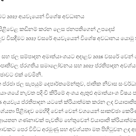
වීමට 2027 අයවැයෙන් විශේෂ අවධානය
වැඩපිළිවෙළ කඩිනම් කරන ලෙස ජනපතිගෙන් උපදෙස්
ලුව විසඳීමට 2027 වසරේ අයවැයෙන් විශේෂ අවධානය යොම
් සහ ජල සම්පාදන අමාත්
යාංශයට අදාළව 2026 වසරේ වෙන්
ාපෘතිවල ප්
රගතිය සමාලෝචනය සහ 2027 ප්
රතිපාදන අවශ්
ය
ඡාවට එක් වෙමිනි.
 ප්
රජා ජල සැපයුම් දෙපාර්තමේන්තුව, ජාතික නිවාස සංවර්
යාංශයේ නැවත පදිංචි කිරිමේ අංශය ඇතුළු අමාත්
යාංශ විෂය 
6 අයවැය ප්
රතිපාදන යටතේ ක්
රියාත්මක කරන ලද ව්
යාපෘතින
ශ්
යතා පිළිබඳව මෙහිදී වෙන් වෙන් වශයෙන් සාකච්ඡා කෙරි
ආයතන ගණනාවක් පැවතීම හේතුවෙන් ව්
යාපෘති ක්
රියාත්මක
ාවකට පෙර විවිධ අරමුණු සහ අවශ්
යතා මත පිහිටුවන ලද