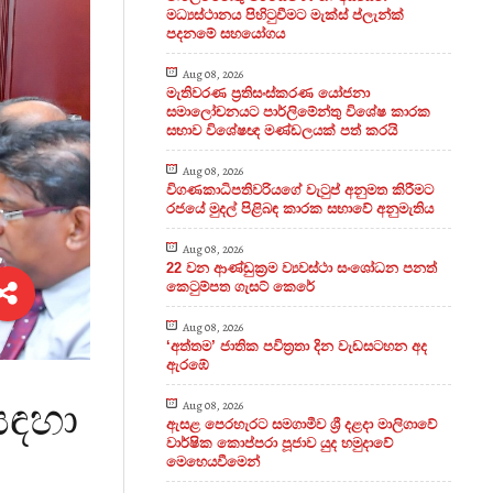
මධ්‍යස්ථානය පිහිටුවීමට මැක්ස් ප්ලැන්ක්
පදනමේ සහයෝගය
Aug 08, 2026
මැතිවරණ ප්‍රතිසංස්කරණ යෝජනා
සමාලෝචනයට පාර්ලිමේන්තු විශේෂ කාරක
සභාව විශේෂඥ මණ්ඩලයක් පත් කරයි
Aug 08, 2026
විගණකාධිපතිවරියගේ වැටුප් අනුමත කිරීමට
රජයේ මුදල් පිළිබඳ කාරක සභාවේ අනුමැතිය
Aug 08, 2026
22 වන ආණ්ඩුක්‍රම ව්‍යවස්ථා සංශෝධන පනත්
කෙටුම්පත ගැසට් කෙරේ
Aug 08, 2026
‘අත්තම’ ජාතික පවිත්‍රතා දින වැඩසටහන අද
ඇරඹේ
සඳහා
Aug 08, 2026
ඇසළ පෙරහැරට සමගාමීව ශ්‍රී දළදා මාලිගාවේ
වාර්ෂික කොප්පරා පූජාව යුද හමුදාවේ
මෙහෙයවීමෙන්