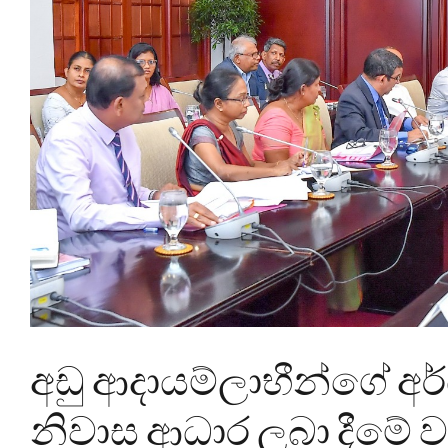
අඩු ආදායම්ලාභීන්ගේ අ
නිවාස ආධාර ලබා දීමේ