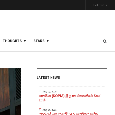
Follow Us
THOUGHTS
STARS
LATEST NEWS
Aug 07, 2026
කොපියා (KOPIA) ශ්‍රී ලංකා ව්‍යාපෘතියට වසර
15ක්
Aug 07, 2026
යතුරුපැදි ධාවනයේදී SLS සහතිකය සහිත