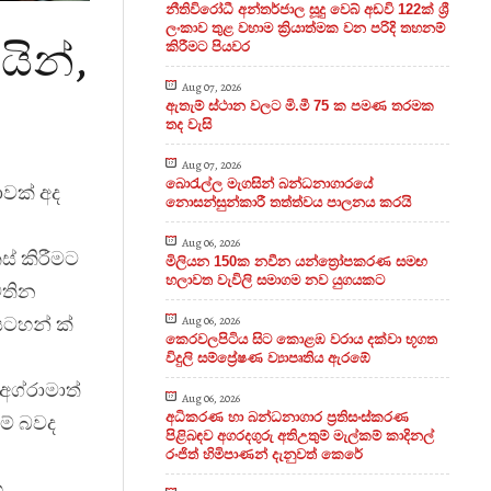
නීතිවිරෝධී අන්තර්ජාල සූදු වෙබ් අඩවි 122ක් ශ්‍රී
ලංකාව තුළ වහාම ක්‍රියාත්මක වන පරිදි තහනම්
යින්,
කිරීමට පියවර
Aug 07, 2026
ඇතැම් ස්ථාන වලට මි.මී 75 ක පමණ තරමක
තද වැසි
Aug 07, 2026
බොරැල්ල මැගසින් බන්ධනාගාරයේ
ාවක් අද
නොසන්සුන්කාරී තත්ත්වය පාලනය කරයි
Aug 06, 2026
් කිරීමට
මිලියන 150ක නවීන යන්ත්‍රෝපකරණ සමඟ
හලාවත වැවිලි සමාගම නව යුගයකට
වතින
සටහන් ක්
Aug 06, 2026
කෙරවලපිටිය සිට කොළඹ වරාය දක්වා භූගත
විදුලි සම්ප්‍රේෂණ ව්‍යාපෘතිය ඇරඹේ
අග්
රාමාත්
Aug 06, 2026
අධිකරණ හා බන්ධනාගාර ප්‍රතිසංස්කරණ
ම් බවද
පිළිබඳව අගරදගුරු අතිඋතුම් මැල්කම් කාදිනල්
රංජිත් හිමිපාණන් දැනුවත් කෙරේ
හ.