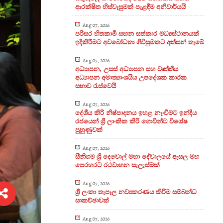
ආරක්ෂිත හිස්වැසුමක් පැළඳීම අනිවාර්යයි
Aug 07, 2026
පරිසර හිතකාමී සහන සත්කාර මධ්‍යස්ථානයක්
ඉදිකිරීමට අවබෝධතා ගිවිසුමකට අත්සන් තැබේ
Aug 07, 2026
අධ්‍යාපන, උසස් අධ්‍යාපන සහ වෘත්තීය
අධ්‍යාපන අමාත්‍යාංශයීය උපදේශක කාරක
සභාව රැස්වෙයි
Aug 07, 2026
දේශීය කිරි නිෂ්පාදනය ඉහළ නැංවීමට ඉන්දීය
රජයෙන් ශ්‍රී ලාංකික කිරි ගොවීන්ට විශේෂ
පුහුණුවක්
Aug 07, 2026
සීනිගම ශ්‍රී දෙවොල් මහා දේවාලයේ ඇසල මහ
පෙරහරට රථවාහන සැලැස්මක්
Aug 07, 2026
ශ්‍රී ලංකා තැපෑල නව්‍යකරණය කිරීම සම්බන්ධ
සාකච්ඡාවක්
Aug 07, 2026