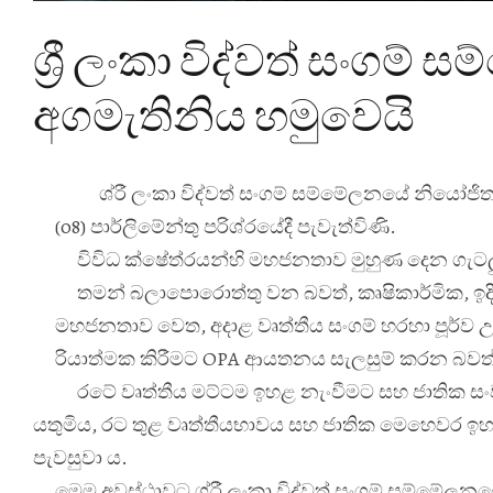
ශ්‍රී ලංකා විද්වත් සංගම
අගමැතිනිය හමුවෙයි
ශ්
රී ලංකා විද්වත් සංගම් සම්මේලනයේ නියෝජිත
(08) පාර්ලිමේන්තු පරිශ්
රයේදී පැවැත්විණි.
විවිධ ක්ෂේත්
රයන්හි මහජනතාව මුහුණ දෙන ගැටලු
තමන් බලාපොරොත්තු වන බවත්, කෘෂිකාර්මික, ඉදික
මහජනතාව වෙත, අදාළ වෘත්තීය සංගම් හරහා පූර්ව උප
රියාත්මක කිරීමට OPA ආයතනය සැලසුම් කරන බවත් මෙ
රටේ වෘත්තීය මට්ටම ඉහළ නැංවීමට සහ ජාතික ස
යතුමිය, රට තුළ වෘත්තීයභාවය සහ ජාතික මෙහෙවර ඉ
පැවසුවා ය.
මෙම අවස්ථාවට ශ්
රී ලංකා විද්වත් සංගම් සම්මේලනය