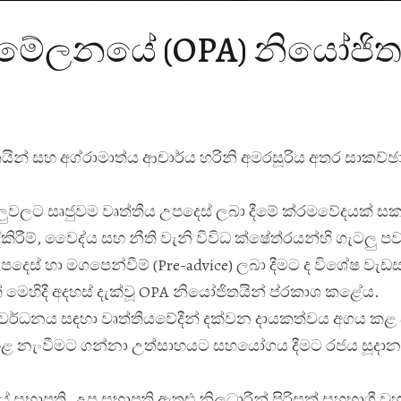
් සම්මේලනයේ (OPA) නියෝජිත
යින් සහ අග්
රාමාත්
ය ආචාර්ය හරිනි අමරසූරිය අතර සාකච්ඡ
වලට සෘජුවම වෘත්තීය උපදෙස් ලබා දීමේ ක්
රමවේදයක් සකස
ිරීම්, වෛද්
ය සහ නීති වැනි විවිධ ක්ෂේත්
රයන්හි ගැටලු ප
දෙස් හා මගපෙන්වීම් (Pre-advice) ලබා දීමට ද විශේෂ වැඩ
හිදී අදහස් දැක්වූ OPA නියෝජිතයින් ප්
රකාශ කළේය.
ංවර්ධනය සඳහා වෘත්තීයවේදීන් දක්වන දායකත්වය අගය කළ 
හළ නැංවීමට ගන්නා උත්සාහයට සහයෝගය දීමට රජය සූදාන
ේ සභාපති, උප සභාපති ඇතුළු නිලධාරීන් පිරිසක් සහභාගී වූ