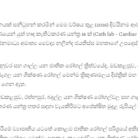
ිස්ථානයක් සනිටුහන් කරමින් මෙම වර්ෂය තුළ (2026) දිවයින
න් යුත් හෘද කැතීටකරණ යන්ත්‍ර 16 ක් (Cath lab - Cardiac
ා ජනමාධ්‍ය අමාත්‍ය වෛද්‍ය නලින්ද ජයතිස්ස මහතාගේ උපදෙස් 
වර සහ ගාල්ල යන ජාතික රෝහල් ත්‍රිත්වයේද, මඩකළපුව, 
ෑගල යන ශික්ෂණ රෝහල් මෙන්ම ත්‍රිකුණාමලය දිස්ත්‍රික් 
යවර ගෙන ඇත.
න මත මඩකළපුව, රත්නපුර, බදුල්ල යන ශික්ෂණ රෝහල්වල සහ ගා
ණ යන්ත්‍ර හතර සදහා වැයකිරීමට අපේක්ෂිත මුදළ රුපියල් 
 කිරීමේ ව්‍යාපෘතිය යටතේ කොළඹ ජාතික රෝහල් පරිශ්‍රයේ අත
වර ජාතික රෝහල මෙන්ම යාපනය, කලුබෝවිල යන ශික්ෂණ රෝ