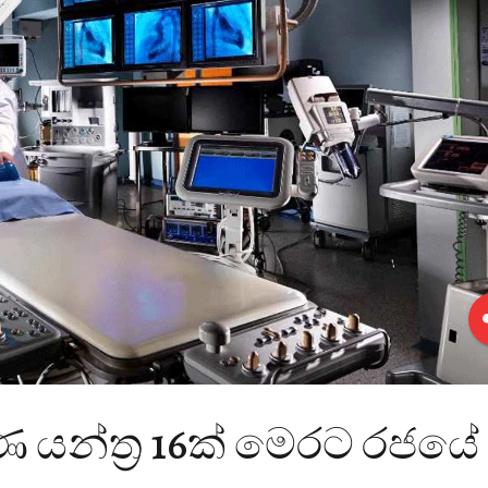
 යන්ත්‍ර 16ක් මෙරට රජයේ