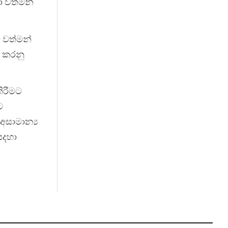
ා වත්මන්
 වත්මන්
ක කරනු
කිරීමට
ට
 අසාමාන්‍ය
සදහා