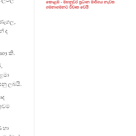
කොළඹ - මහනුවර ප්‍රධාන මාර්ගය නැවත
ගමනාගමනට විවෘත වෙයි
ුණෑගල,
් ද
03 කි.
,
 ළමා
යනු ලබයි.
ෘද
 අවම
ණ හා