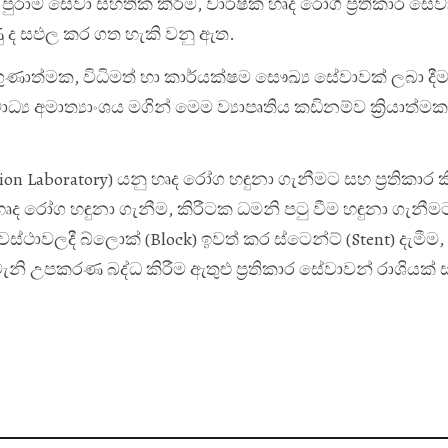
ුරාම සේවා සහතික කිරීම, වාර්ෂික හෘද රෝගී ප්‍රතිකාර සේව
ණු ද සඵල කර ගත හැකි වනු ඇත.
ාත්මක, විධිමත් හා කාර්යක්ෂම සෞඛ්‍ය සේවාවක් ලබා දීම
ය අමාත්‍යාංශය මගින් මෙම ව්‍යාපෘතිය කඩිනම්ව ක්‍රියාත්ම
ation Laboratory) යනු හෘද රෝග හඳුනා ගැනීමට සහ ප්‍රතිකාර 
හෘද රෝග හඳුනා ගැනීම, කිරීටක ධමනි පටු වීම හඳුනා ගැනීම
වස්ථාවලදී බ්ලොක් (Block) ඉවත් කර ස්ටෙන්ට් (Stent) දැමීම,
නි උපකරණ බද්ධ කිරීම ඇතුළු ප්‍රතිකාර සේවාවන් රාශියක් 