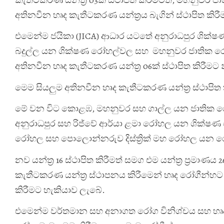
අතිනවීන හෘද කැතීටකරණ යන්ත්‍රය බැගින් ස්ථාපිත කිරීම
එමෙන්ම ජයිකා (JICA) ආධාර යටතේ අනුරාධපුර ශික්ෂ
බදුල්ල යන ශික්ෂණ රෝහල්වල සහ මහනුවර ජාතික රෝහල ස
අතිනවීන හෘද කැතීටකරණ යන්ත්‍ර 06ක් ස්ථාපිත කිරීමට
මෙම සියලුම අතිනවීන හෘද කැතීටකරණ යන්ත්‍ර ස්ථාපිත ක
මේ වන විට කොළඹ, මහනුවර සහ ගාල්ල යන ජාතික රෝහ
අනුරාධපුර සහ රිජ්වේ ආර්යා ළමා රෝහල යන ශික්
රෝහල සහ පොලොන්නරුව දිස්ත්‍රික් මහ රෝහල යන රෝහල්ව
නව යන්ත්‍ර 16 ස්ථාපිත කිරීමත් සමග එම යන්ත්‍ර ප්‍රමා
කැතීටකරණ යන්ත්‍ර ස්ථාපනය කිරීමෙන් හෘද රෝගීන
කිරීමට හැකියාව ලැබේ.
එමෙන්ම වර්තමාන සහ අනාගත රෝග විනිශ්චය සහ හෘද සත