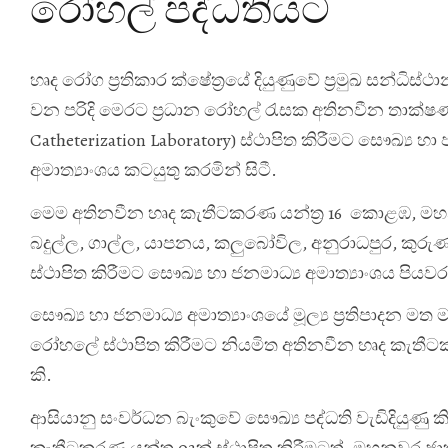
රෝහල් පද්ධතියට
හෘද රෝග ප්‍රතිකාර ක්ෂේත්‍රයේ දියුණුවේ ප්‍රමුඛ සන්ධ
වන පරිදි මෙරට ප්‍රධාන රෝහල් රැසක අතිනවීන තාක්ෂණයෙ
Catheterization Laboratory) ස්ථාපිත කිරීමට සෞඛ්‍ය හ
අමාත්‍යාංශය කටයුතු කරමින් සිටී.
මෙම අතිනවීන හෘද කැතීටකරණ යන්ත්‍ර 16 කොළඹ, මහනු
බදුල්ල, ගාල්ල, යාපනය, කලුබෝවිල, අනුරාධපුර, කුරුණ
ස්ථාපිත කිරීමට සෞඛ්‍ය හා ජනමාධ්‍ය අමාත්‍යාංශය පි
සෞඛ්‍ය හා ජනමාධ්‍ය අමාත්‍යාංශයේ මූල්‍ය ප්‍රතිපාද
රෝහලේ ස්ථාපිත කිරීමට නියමිත අතිනවීන හෘද කැතීටකර
කි.
ආසියානු සංවර්ධන බැංකුවේ සෞඛ්‍ය පද්ධති වැඩිදියුණු
කැතීටකරණ යන්ත්‍ර 03ක් ස්ථාපිත කිරීමටත්, මහනු