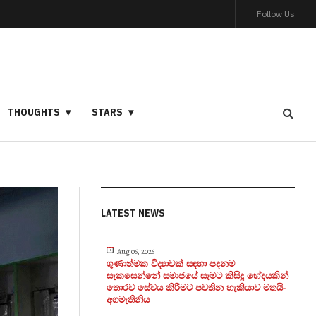
Follow Us
THOUGHTS
STARS
LATEST NEWS
Aug 06, 2026
ගුණාත්මක විද්‍යාවක් සඳහා පදනම
සැකසෙන්නේ සමාජයේ සැමට කිසිදු භේදයකින්
තොරව සේවය කිරීමට පවතින හැකියාව මතයි-
අගමැතිනිය