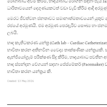
රෝගාබාධ අවම කිරීම, හෘදයාබාධ රෝගීන් සඳහා පැය 24 ප
ධාරිතාවයෙන් දෙගුණයකටත් වඩා වැඩි කිරීම ආදි අරමු
මෙරට ජීවත්වන ජනතාවට සමානාත්මතාවයෙන් යුතුව ගුණ
රජයේ අරමුණයි. එම අරමුණ පෙරදැරිව සෞඛ්‍ය හා ජනමාධ්‍
ලබයි.
හෘද කැතීටකරණ යන්ත්‍ර (Cath lab - Cardiac Catheteriz
භාවිතා කරන අතිනවීන වෛද්‍ය තාක්ෂණික යන්ත්‍රයකි. 
ඇන්ජියෝග්‍රෑම් පරීක්ෂණ සිදු කිරීම, හෘදයාබාධ පවතින අ
හෘද ස්පන්දන වේගයන් සඳහා පේස්මේකර් (Pacemaker) වැ
භාවිතා කරන යන්ත්‍රය කි.
Created: 13 May 2026