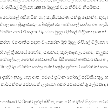
ට රුපියල් මිලියන 1188 ක මුදලක් වැය කිරීමට නියමිතය.
ණ රෝහලේ අතිනවීන හෘද කැතීටකරණ යන්ත්‍ර දෙකක්ද, කුර
හ ත්‍රිකුණාමලය දිස්ත්‍රික් මහ රෝහලේ යන්ත්‍ර එක බැගින
 නියමිත අතර ඒ සදහා වැයවන මුදල රුපියල් මිලියන 1200 කි.
රන ව්‍යාපෘතිය සදහා වැයකරන මුළු මුදල රුපියල් මිලියන 31
ල් ත්‍රිත්වයේ මෙන්ම, යාපනය, කුරුණෑගල, රාගම, කලුතර
ෂණ රෝහල්වල මෙන්ම පේරාදෙනිය සිරිමාවෝ බණ්ඩාරණායක
ල ස්ථාපිත යන්ත්‍ර මගින් සක්‍රීය ප්‍රතිකාර සේවාවන් සප
ණය 26 දක්වා ඉහළ යනු ඇත. රජයේ ප්‍රධාන රෝහල් පද්ධතිය තුළ හ
්හට කාර්යක්ශම සේවාවක් ලැබෙන අතර පොරොත්තු ලේඛණ ද
්කාර ධාරිතාව පුළුල් කිරීම, හෘද රෝගවලින් සිදුවන මර