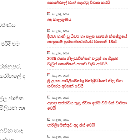
කොත්මලේ වාන් දොරටු විවෘත කරයි
Aug 05, 2026
අද කාලගුණය
ම ආවරණය
Aug 04, 2026
දිට්වා හානි වූ ධීවර හා ජලජ සම්පත් ක්ෂේත්‍රයේ
පහසුකම් ප්‍රතිසංස්කරණයට ව්‍යෘපෘති 18ක්
පරිදි එම
Aug 04, 2026
2026 රාජ්‍ය නිලධාරීන්ගේ වැටුප් හා විශ්‍රාම
වැටුප් කොමිෂන් සභාව වැඩ අරඹයි
රත්නපුර,
මහ රෝහලේ ද
Aug 04, 2026
ශ්‍රී ලංකා පාර්ලිමේන්තු මන්ත්‍රීවරියන් නිල චීන
සංචාරය අවසන් වෙයි
ල්ල ජාතික
Aug 04, 2026
ආපදා තත්ත්වය තුළ ජීවිත අහිමි වීම් 6ක් වාර්තා
මිලියන 715
වෙයි
Aug 04, 2026
පාර්ලිමේන්තුව අද රැස් වෙයි
ිනවීන හෘද
Aug 04, 2026
හල්වල