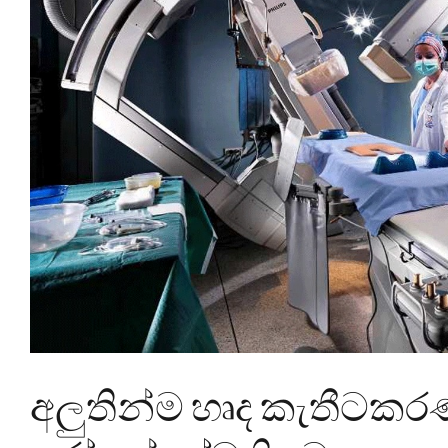
අලුතින්ම හෘද කැතීටකරණ