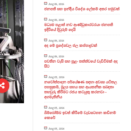
Aug 06, 2026
ජනපති සහ ඉන්දීය විදේශ ලේකම් අතර හමුවක්
Aug 06, 2026
මධ්‍යම පළාත් නව ආණ්ඩුකාරවරයා ජනපති
ඉදිරියේ දිවුරුම් දෙයි
Aug 06, 2026
අද මේ ප්‍රදේශවල ජල කප්පාදුවක්
Aug 06, 2026
පවතින වැසි සහ සුළං තත්ත්වයේ වැඩිවීමක් අද
සිට
Aug 05, 2026
නවෝත්පාදන පර්යේෂණ සඳහා අවශ්‍ය යටිතල
පහසුකම්, මූල්‍ය සහය සහ ආයතනික සබඳතා
තහවුරු කිරීමට රජය කටයුතු කරනවා -
අගමැතිනිය
Aug 05, 2026
බිම්බෝම්බ ඉවත් කිරීමේ වැඩසටහන කඩිනම්
කෙරේ
Aug 05, 2026