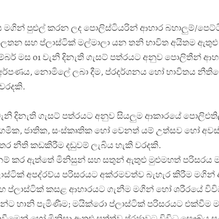
 මගින් පුළුල් කරන ලද පොලිස්ටියරින් ආහාර බහාලුම්/පෙට්ට
ිහි, කලතන සහ ප්ලාස්ටික් මල්මාලා යන තනි භාවිත අයිතම ඇතුළ
බර් මස 01 වැනි දිනැති ගැසට් පත්
රයට අනුව පොලිතීන් ආ
 අර්පණය, නොමිලේ ලබා දීම, ප්
රදර්ශනය හෝ භාවිතය නීති
වරදකි.
නි දිනැති ගැසට් පත්
රයට අනුව සියලුම ආකාරයේ පොලිඑති
ගමික, ජාතික, සංස්කෘතික හෝ වෙනත් යම් උත්සව හෝ අවස්
ර නීති කඩකිරීම දඬුවම් ලැබිය හැකි වරදකි.
ම් කර ඇත්තේ මිනිසුන් සහ සතුන් ඇතුළු මුළුමහත් පරිසරය 
්ටික් අපද්
රව්
ය පරිසරයට අක්
රමවත්ව බැහැර කිරීම මගින්
සහ ප්ලාස්ටික් කසළ ආහාරයට ගැනීම මගින් හෝ ශරීරයේ විව
්ට හානි පැමිණීම; මයික්
රො ප්ලාස්ටික් පරිසරයට එක්වීම ම
මෙන් හෝ මිනිසා ඇතුළු සත්ත්ව ප්
රජාවට විවිධ සෞඛ්
ය ස