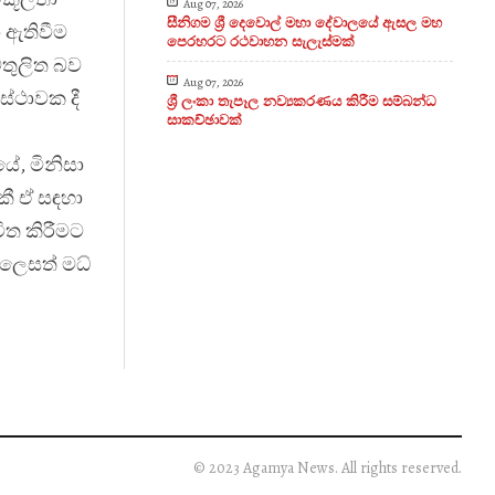
Aug 07, 2026
සීනිගම ශ්‍රී දෙවොල් මහා දේවාලයේ ඇසල මහ
 ඇතිවීම
පෙරහරට රථවාහන සැලැස්මක්
මතුලිත බව
Aug 07, 2026
්ථාවක දී
ශ්‍රී ලංකා තැපෑල නව්‍යකරණය කිරීම සම්බන්ධ
සාකච්ඡාවක්
ේ, මිනිසා
කී ඒ සඳහා
ිත කිරීමට
 ලෙසත් මධ්
© 2023 Agamya News. All rights reserved.