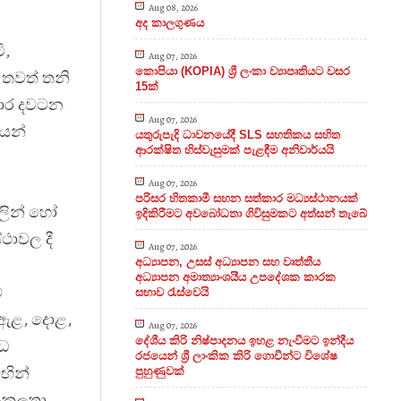
Aug 08, 2026
අද කාලගුණය
ි,
Aug 07, 2026
කොපියා (KOPIA) ශ්‍රී ලංකා ව්‍යාපෘතියට වසර
ු තවත් තනි
15ක්
හාර දවටන
Aug 07, 2026
යෙන්
යතුරුපැදි ධාවනයේදී SLS සහතිකය සහිත
ආරක්ෂිත හිස්වැසුමක් පැළඳීම අනිවාර්යයි
Aug 07, 2026
පරිසර හිතකාමී සහන සත්කාර මධ්‍යස්ථානයක්
ලින් හෝ
ඉදිකිරීමට අවබෝධතා ගිවිසුමකට අත්සන් තැබේ
ථාවල දී
Aug 07, 2026
අධ්‍යාපන, උසස් අධ්‍යාපන සහ වෘත්තීය
අධ්‍යාපන අමාත්‍යාංශයීය උපදේශක කාරක
ම
සභාව රැස්වෙයි
 ඇළ, දොළ,
Aug 07, 2026
දේශීය කිරි නිෂ්පාදනය ඉහළ නැංවීමට ඉන්දීය
ිධ
රජයෙන් ශ්‍රී ලාංකික කිරි ගොවීන්ට විශේෂ
ඟින්
පුහුණුවක්
ංකූලතා