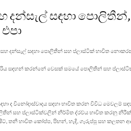
 දන්සැල් සඳහා පොලිතීන්,
 එපා
 සහ දන්සැල් සඳහා පොලිතීන් සහ ප්ලාස්ටික් භාවිත නොක
රිය සඳහන් කරන්නේ වෙසක් සමයේ පොලිතීන් සහ ප්ලාස්ටික
 සඳහා ද විනෝදාස්වාදය සඳහා භාවිත කරන විවිධ මෙවලම් සඳහ
ලිතීන් සහ ප්ලාස්ටික්වලින් නිර්මිත ද්
රව්
ය භාවිත කරනු නිරී
ෂීට්, තනි භාවිත කෝප්ප, පිඟන්, හැදි, ගෑරුප්පු සහ කලතන ආදී