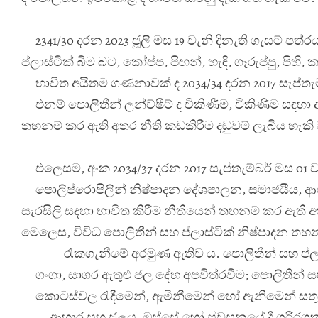
2341/30 දරන 2023 ජූලි මස 19 වැනි දිනැති ගැසට් පත්
රය
ප්ලාස්ටික් බීම බට, කෝප්ප, පිඟන්, හැඳි, ගෑරුප්පු, ප
භාවිත අයිතම ගණනාවක් ද 2034/34 දරන 2017 සැප්තැම්
එනම් පොලිතීන් ලන්ච්ෂීට් ද විකිණීම, විකිණීම සඳහා
තහනම් කර ඇති අතර නීති කඩකිරීම දඬුවම් ලැබිය හැකි 
එලෙසම, අංක 2034/37 දරන 2017 සැප්තැම්බර් මස 01 වැ
පොලිප්
රොපිලින් නිෂ්පාදන දේශපාලන, සමාජයීය, ආ
සැරසිලි සඳහා භාවිත කිරීම නීතියෙන් තහනම් කර ඇති අත
මෙලෙස, විවිධ පොලිතීන් සහ ප්ලාස්ටික් නිෂ්පාදන තහන
රැකගැනීමේ අරමුණ ඇතිව ය. පොලිතීන් සහ ප්ලාස
ගංගා, සාගර ඇතුළු ජල දේහ අපවිත්
රවීම; පොලිතීන් 
කොටස්වල රැදීමෙන්, ඇමිනීමෙන් හෝ ඇනීමෙන් සතුන
ආහාර සහ ජලය, ඔස්සේ හෝ ස්වසනයේ දී ශරීරගතවී