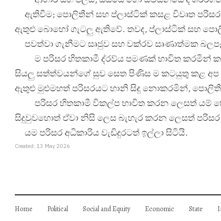
ඇතිවීම; පොලිතීන් සහ ප්ලාස්ටික් කසළ විවෘත පරිස
ඇතුළු බොහෝ ගැටලු ඇතිවේ. තවද, ප්ලාස්ටික් සහ පො
පවත්වා ගැනීමට සෘජුව සහ වක්
රව සෘණාත්මක බලපෑම
ම පරිසර හිතකාමී ද්
රව්
ය පමණක් භාවිත කරමින් කටය
සියලු සත්ත්වයන්ගේ සුව සෙත පිණිස ම කටයුතු කළ 
ඇතුළු මුළුමහත් පරිසරයට හානි සිදු නොකරමින්, පොලිතී
පරිසර හිතකාමී විකල්ප භාවිත කරන ලෙසත් යම් හෙ
සිදුවුවහොත් ඒවා නිසි ලෙස බැහැර කරන ලෙසත් පරිසර
යම පරිසර අධිකාරිය වැඩිදුරටත් ඉල්ලා සිටියි.
Created: 13 May 2026
Home
Political
Social and Equity
Economic
State
I