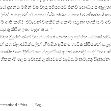
රයේ දහනය මගින් විෂ වායු පරිසරයට එක්වී සෞඛ්
ය සංකූලතා
ලිතීන් කසළ මගින් ජෛව විවිධත්වයට මෙන් ම පරිසරයේ ස
් ඇති කරයි. එබැවින් වගකීමක් කොට සළකා හැකි සෑම අවස
ුතු කිරීම ඉතා වැදගත් ය. ”
අප මහා බුදුරජාණන් වහන්සේගේ තෙමඟුල සමරන වෙසක් සමය
න් සහ ප්ලාස්ටික්වලින් නිර්මිත අයිතම භාවිත කිරීමෙන් වැළ
යකින් පොලිතීන් සහ ප්ලාස්ටික් ඇතුළු නොදිරන ද්
රව්
ය භාව
 හිතකාමී ලෙස වෙසක් උත්සවයේ සැමරුම් කටයුතු සිදුකරන
nternational Affairs
Blog