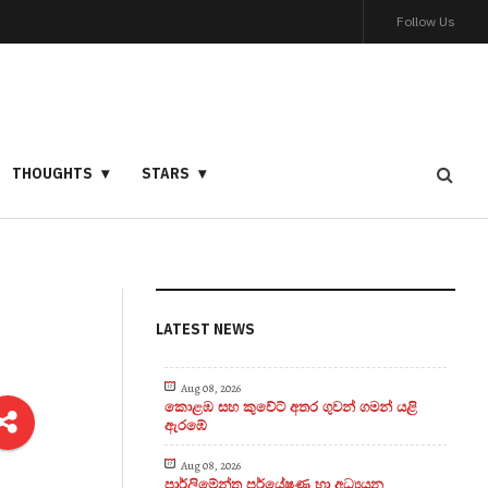
Follow Us
THOUGHTS
STARS
LATEST NEWS
Aug 08, 2026
කොළඹ සහ කුවේට් අතර ගුවන් ගමන් යළි
ඇරඹේ
Aug 08, 2026
පාර්ලිමේන්තු පර්යේෂණ හා අධ්‍යයන