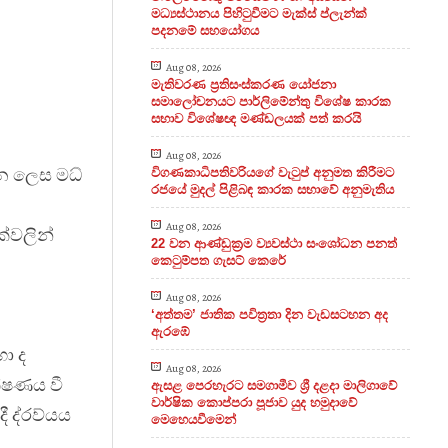
මධ්‍යස්ථානය පිහිටුවීමට මැක්ස් ප්ලැන්ක්
පදනමේ සහයෝගය
Aug 08, 2026
මැතිවරණ ප්‍රතිසංස්කරණ යෝජනා
සමාලෝචනයට පාර්ලිමේන්තු විශේෂ කාරක
සභාව විශේෂඥ මණ්ඩලයක් පත් කරයි
Aug 08, 2026
රන ලෙස මධ්
විගණකාධිපතිවරියගේ වැටුප් අනුමත කිරීමට
රජයේ මුදල් පිළිබඳ කාරක සභාවේ අනුමැතිය
Aug 08, 2026
්වලින්
22 වන ආණ්ඩුක්‍රම ව්‍යවස්ථා සංශෝධන පනත්
කෙටුම්පත ගැසට් කෙරේ
Aug 08, 2026
‘අත්තම’ ජාතික පවිත්‍රතා දින වැඩසටහන අද
ඇරඹේ
ා ද
Aug 08, 2026
ක්ෂණය වී
ඇසළ පෙරහැරට සමගාමීව ශ්‍රී දළදා මාලිගාවේ
වාර්ෂික කොප්පරා පූජාව යුද හමුදාවේ
 ද්
රව්
යය
මෙහෙයවීමෙන්