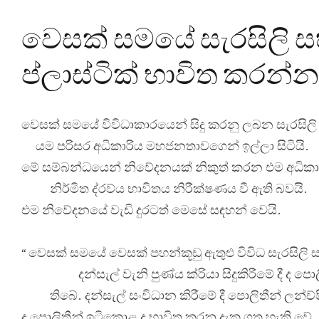
වෙසක් සමයේ සැරසිලි සහ
ප්ලාස්ටික් භාවිත කරන්න
වෙසක් සමයේ විවිධාකාරයෙන් සිදු කරනු ලබන සැරසිලි
යම පරිසර අධිකාරිය මහජනතාවගෙන් ඉල්ලා සිටියි.
මේ සම්බන්ධයෙන් නිවේදනයක් නිකුත් කරන එම අධිකා
නිර්මිත ද්
රව්
ය භාවිතය නිරීක්ෂණය වී ඇති බවයි.
එම නිවේදනයේ වැඩි දුරටත් මෙසේ සඳහන් වෙයි.
“ වෙසක් සමයේ වෙසක් පහන්කූඩු ඇතුළු විවිධ සැරසිලි
දන්සැල් වැනි පුණ්
ය ක්
රියා සිදුකිරීමේ දී ද පො
තිබේ. දන්සැල් සංවිධාන කිරීමේ දී පොලිතීන් ලන්ච්
ද පොලිතීන් ඉටිකොළ ද භාවිත කරනු දැක ගත හැකි වේ.