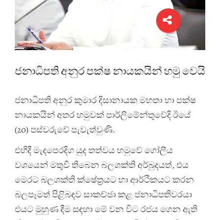
ජනාධිපති අනුර පක්ෂ නායකයින් හමු වෙයි
ජනාධිපති අනුර කුමාර දිසානායක මහතා හා පක්ෂ
නායකයින් අතර හමුවක් පාර්ලිමේන්තුවේදි ඊයේ
(20) පස්වරුවේ පැවැත්වුණි.
එහිදී මැදපෙරදිග යුද තත්වය හමුවේ ගෝලීය
වශයෙන් මතුවී තිබෙන බලශක්ති අර්බුදයත්, එය
මෙරට බලශක්ති ක්ෂේත්‍රයට හා ආර්ථිකයට කරන
බලපෑමත් පිළිබඳව සාකච්ඡා කළ ජනාධිපතිවරයා
එයට මුහුණ දීම සඳහා මේ වන විට රජය ගෙන ඇති