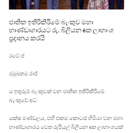
ජාතික ඉතිරිකිරීමේ බැංකුව මහා
භාණ්ඩාගාරයට රු. බිලියන 6ක ලාභාංශ
ප්‍රදානය කරයි
රටේ ප්
රමුඛතම රාජ්
ය ඉතුරුම් බැංකුවක් වන ජාතික ඉතිරිකිරීමේ
බැංකුවේ අධ්
යක්ෂ මණ්ඩලය, එහි එකම කොටස් හිමියා වන මහා
භාණ්ඩාගාරය වෙත රුපියල් බිලියන 6ක ලාභාංශයක්