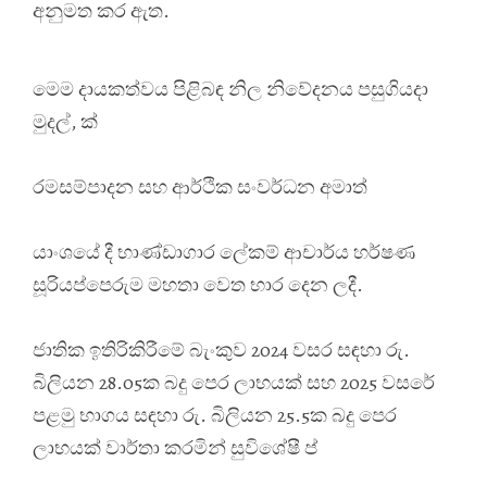
අනුමත කර ඇත.
මෙම දායකත්වය පිළිබඳ නිල නිවේදනය පසුගියදා
මුදල්, ක්
රමසම්පාදන සහ ආර්ථික සංවර්ධන අමාත්
යාංශයේ දී භාණ්ඩාගාර ලේකම් ආචාර්ය හර්ෂණ
සූරියප්පෙරුම මහතා වෙත භාර දෙන ලදී.
ජාතික ඉතිරිකිරීමේ බැංකුව 2024 වසර සඳහා රු.
බිලියන 28.05ක බදු පෙර ලාභයක් සහ 2025 වසරේ
පළමු භාගය සඳහා රු. බිලියන 25.5ක බදු පෙර
ලාභයක් වාර්තා කරමින් සුවිශේෂී ප්