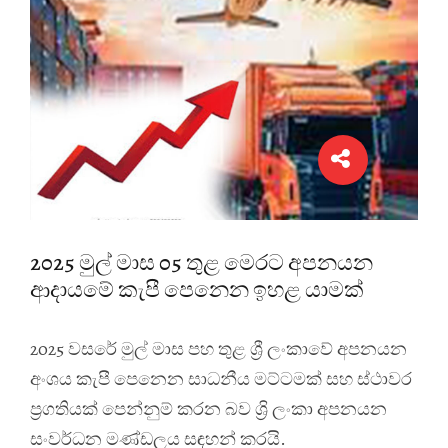
2025 මුල් මාස 05 තුළ මෙරට අපනයන
ආදායමේ කැපී පෙනෙන ඉහළ යාමක්
2025 වසරේ මුල් මාස පහ තුළ ශ්‍රී ලංකාවේ අපනයන
අංශය කැපී පෙනෙන සාධනීය මට්ටමක් සහ ස්ථාවර
ප්‍රගතියක් පෙන්නුම් කරන බව ශ්‍රි ලංකා අපනයන
සංවර්ධන මණ්ඩලය සඳහන් කරයි.