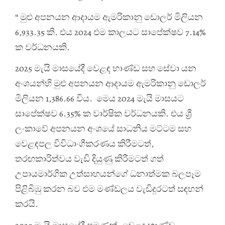
“ මුළු අපනයන ආදායම ඇමරිකානු ඩොලර් මිලියන
6,933.35 කි. එය 2024 එම කාලයට සාපේක්ෂව 7.14%
ක වර්ධනයකි.
2025 මැයි මාසයේදී වෙළඳ භාණ්ඩ සහ සේවා යන
අංශයන්හි මුළු අපනයන ආදායම ඇමරිකානු ඩොලර්
මිලියන 1,386.66 විය. මෙය 2024 මැයි මාසයට
සාපේක්ෂව 6.35% ක වාර්ෂික වර්ධනයකි. එය ශ්‍රී
ලංකාවේ අපනයන අංශයේ සාධනිය මට්ටම සහ
වෙළඳපල විවිධාංගීකරණය කිරීමටත්,
තරඟකාරිත්වය වැඩි දියුණු කිරීමටත් ගත්
උපායමාර්ගික උත්සාහයන්ගේ ධනාත්මක බලපෑම
පිළිබිඹු කරන බව එම මණ්ඩලය වැඩිදුරටත් සඳහන්
කරයි.