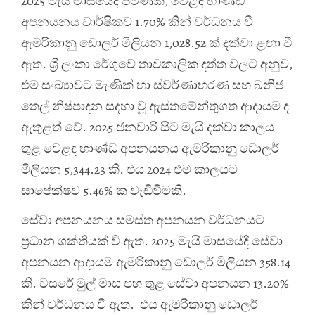
2025 මැයි මාසයේදී පමණක්, වෙළඳ භාණ්ඩ
අපනයනය වාර්ෂිකව 1.70% කින් වර්ධනය වී
ඇමරිකානු ඩොලර් මිලියන 1,028.52 ක් දක්වා ළඟා වී
ඇත. ශ්‍රී ලංකා රේගුවේ තාවකාලික දත්ත වලට අනුව,
එම සංඛ්‍යාවට මැණික් හා ස්වර්ණාභරණ සහ ඛනිජ
තෙල් නිෂ්පාදන සදහා වූ ඇස්තමේන්තුගත ආදායම ද
ඇතුළත් වේ. 2025 ජනවාරි සිට මැයි දක්වා කාලය
තුළ වෙළඳ භාණ්ඩ අපනයනය ඇමරිකානු ඩොලර්
මිලියන 5,344.23 කි. එය 2024 එම කාලයට
සාපේක්ෂව 5.46% ක වැඩිවීමකි.
සේවා අපනයනය සමස්ත අපනයන වර්ධනයට
ප්‍ර‍ධාන ශක්තියක් වි ඇත. 2025 මැයි මාසයේදී සේවා
අපනයන ආදායම ඇමරිකානු ඩොලර් මිලියන 358.14
කි. වසරේ මුල් මාස පහ තුළ සේවා අපනයන 13.20%
කින් වර්ධනය වී ඇත. එය ඇමරිකානු ඩොලර්