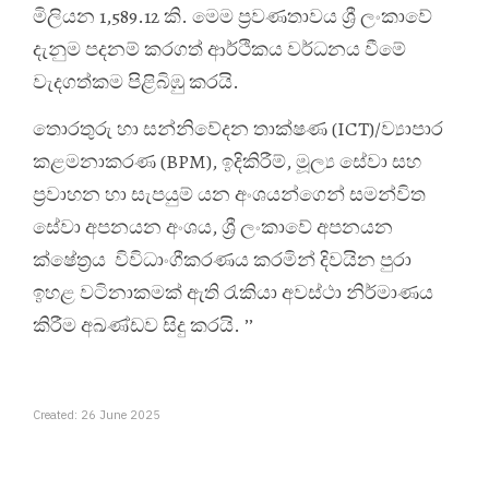
මිලියන 1,589.12 කි. මෙම ප්‍ර‍වණතාවය ශ්‍රී ලංකාවේ
දැනුම පදනම් කරගත් ආර්ථිකය වර්ධනය වීමේ
වැදගත්කම පිළිබිඹු කරයි.
තොරතුරු හා සන්නිවේදන තාක්ෂණ (ICT)/ව්‍යාපාර
කළමනාකරණ (BPM), ඉදිකිරීම්, මූල්‍ය සේවා සහ
ප්‍රවාහන හා සැපයුම් යන අංශයන්ගෙන් සමන්විත
සේවා අපනයන අංශය, ශ්‍රී ලංකාවේ අපනයන
ක්ෂේත්‍රය විවිධාංගීකරණය කරමින් දිවයින පුරා
ඉහළ වටිනාකමක් ඇති රැකියා අවස්ථා නිර්මාණය
කිරීම අඛණ්ඩව සිදු කරයි. ’’
Created: 26 June 2025