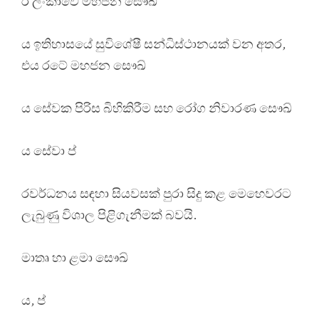
රී ලංකාවේ මහජන සෞඛ්
ය ඉතිහාසයේ සුවිශේෂී සන්ධිස්ථානයක් වන අතර,
එය රටේ මහජන සෞඛ්
ය සේවක පිරිස බිහිකිරීම සහ රෝග නිවාරණ සෞඛ්
ය සේවා ප්
රවර්ධනය සඳහා සියවසක් පුරා සිදු කළ මෙහෙවරට
ලැබුණු විශාල පිළිගැනීමක් බවයි.
මාතෘ හා ළමා සෞඛ්
ය, ප්