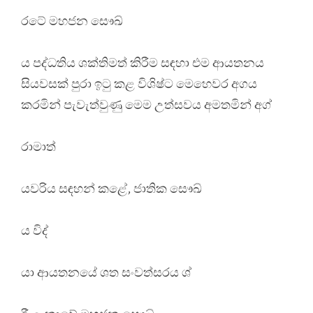
රටේ මහජන සෞඛ්
ය පද්ධතිය ශක්තිමත් කිරීම සඳහා එම ආයතනය
සියවසක් පුරා ඉටු කළ විශිෂ්ට මෙහෙවර අගය
කරමින් පැවැත්වුණු මෙම උත්සවය අමතමින් අග්
රාමාත්
යවරිය සඳහන් කළේ, ජාතික සෞඛ්
ය විද්
යා ආයතනයේ ශත සංවත්සරය ශ්