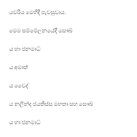
යවරිය මෙහිදී පැවසුවාය.
මෙම සම්මේලනයේදී සෞඛ්
ය හා ජනමාධ්
ය අමාත්
ය වෛද්
ය නලින්ද ජයතිස්ස මහතා සහ සෞඛ්
ය හා ජනමාධ්