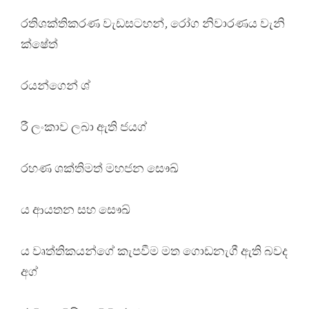
රතිශක්තිකරණ වැඩසටහන්, රෝග නිවාරණය වැනි
ක්ෂේත්
රයන්ගෙන් ශ්
රී ලංකාව ලබා ඇති ජයග්
රහණ ශක්තිමත් මහජන සෞඛ්
ය ආයතන සහ සෞඛ්
ය වෘත්තිකයන්ගේ කැපවීම මත ගොඩනැගී ඇති බවද
අග්