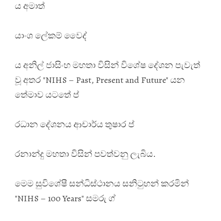
ය අමාත්
යාංශ ලේකම් වෛද්
ය අනිල් ජාසිංහ මහතා විසින් විශේෂ දේශන පැවැත්
වූ අතර "NIHS – Past, Present and Future" යන
තේමාව යටතේ ප්
රධාන දේශනය ආචාර්ය තුෂාර ප්
රනාන්දු මහතා විසින් පවත්වනු ලැබිය.
මෙම සුවිශේෂී සන්ධිස්ථානය සනිටුහන් කරමින්
"NIHS – 100 Years" සමරු ග්