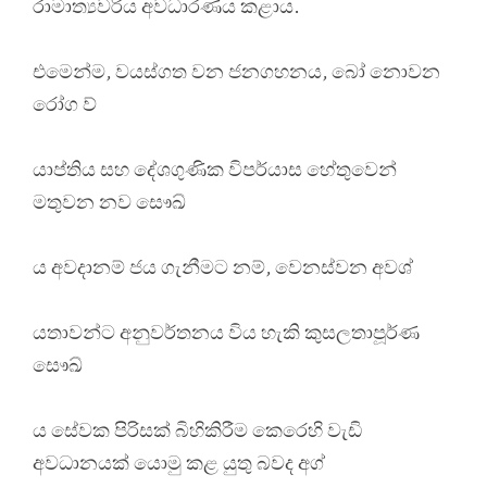
රාමාත්‍යවරිය අවධාරණය කළාය.
එමෙන්ම, වයස්ගත වන ජනගහනය, බෝ නොවන
රෝග ව්
යාප්තිය සහ දේශගුණික විපර්යාස හේතුවෙන්
මතුවන නව සෞඛ්
ය අවදානම් ජය ගැනීමට නම්, වෙනස්වන අවශ්
යතාවන්ට අනුවර්තනය විය හැකි කුසලතාපූර්ණ
සෞඛ්
ය සේවක පිරිසක් බිහිකිරීම කෙරෙහි වැඩි
අවධානයක් යොමු කළ යුතු බවද අග්