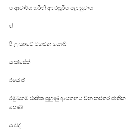
ය ආචාර්ය හරිනි අමරසූරිය පැවසුවාය.
ශ්
රී ලංකාවේ මහජන සෞඛ්
ය ක්ෂේත්
රයේ ප්
රමුඛතම ජාතික පුහුණු ආයතනය වන කළුතර ජාතික
සෞඛ්
ය විද්