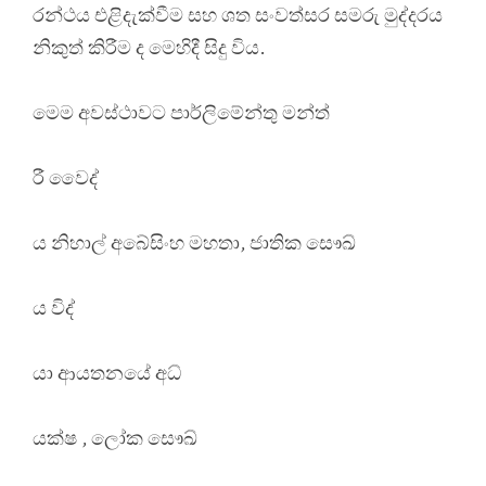
රන්ථය එළිදැක්වීම සහ ශත සංවත්සර සමරු මුද්දරය
නිකුත් කිරීම ද මෙහිදී සිදු විය.
මෙම අවස්ථාවට පාර්ලිමේන්තු මන්ත්
රී වෛද්
ය නිහාල් අබේසිංහ මහතා, ජාතික සෞඛ්
ය විද්
යා ආයතනයේ අධ්
යක්ෂ , ලෝක සෞඛ්