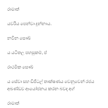
රාමාත්
යවරිය පෙන්වා දුන්නාය.
නවීන සෞඛ්
ය යටිතල පහසුකම්, ප්
රාථමික සෞඛ්
ය සේවා සහ ඩිජිටල් තාක්ෂණය වෙනුවෙන් රජය
අඛණ්ඩව ආයෝජනය කරන බවද අග්
රාමාත්