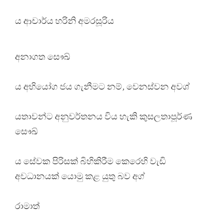
ය ආචාර්ය හරිනි අමරසූරිය
අනාගත සෞඛ්
ය අභියෝග ජය ගැනීමට නම්, වෙනස්වන අවශ්
යතාවන්ට අනුවර්තනය විය හැකි කුසලතාපූර්ණ
සෞඛ්
ය සේවක පිරිසක් බිහිකිරීම කෙරෙහි වැඩි
අවධානයක් යොමු කළ යුතු බව අග්
රාමාත්