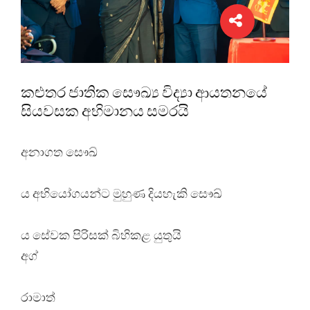
කළුතර ජාතික සෞඛ්‍ය විද්‍යා ආයතනයේ
සියවසක අභිමානය සමරයි
අනාගත සෞඛ්
ය අභියෝගයන්ට මුහුණ දියහැකි සෞඛ්
ය සේවක පිරිසක් බිහිකළ යුතුයි
අග්
රාමාත්