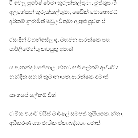
රී වේලු සුරේෂ් ෂර්මා කුරුක්කල්තුමා, මුත්තුසාමී
අලගේසන් කුරුක්කල්තුමා, ෂෙයික් මොහොමඩ්
අර්කම් නූරාමිත් මවුලවිතුමා ඇතුළු පූජක ප්
රසාදීන් වහන්සේලාද, මහජන ආරක්ෂක සහ
පාර්ලිමේන්තු කටයුතු අමාත්
ය ආනන්ද විජේපාල, ජනාධිපති ලේකම් ආචාර්ය
නන්දික සනත් කුමානායක,ආරක්ෂක අමාත්
යාංශයේ ලේකම් විශ්
රාමික එයාර් වයිස් මාර්ෂල් සම්පත් තුයියකොන්තා,
අධිකරණ සහ ජාතික ඒකාබද්ධතා අමාත්