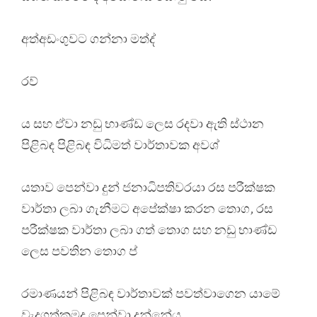
අත්අඩංගුවට ගන්නා මත්ද්
රව්
ය සහ ඒවා නඩු භාණ්ඩ ලෙස රදවා ඇති ස්ථාන
පිළිබඳ පිළිබඳ විධිමත් වාර්තාවක අවශ්
යතාව පෙන්වා දුන් ජනාධිපතිවරයා රස පරීක්ෂක
වාර්තා ලබා ගැනීමට අපේක්ෂා කරන තොග, රස
පරීක්ෂක වාර්තා ලබා ගත් තොග සහ නඩු භාණ්ඩ
ලෙස පවතින තොග ප්
රමාණයන් පිළිබඳ වාර්තාවක් පවත්වාගෙන යාමේ
වැදගත්කමද පෙන්වා දුන්නේය.