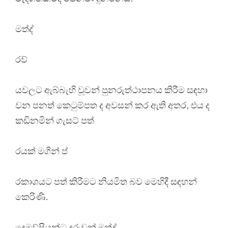
මත්ද්
රව්
යවලට ඇබ්බැහි වූවන් පුනරුත්ථාපනය කිරීම සඳහා
වන පනත් කෙටුම්පත ද අවසන් කර ඇති අතර, එය ද
කඩිනමින් ගැසට් පත්
රයක් මගින් ප්
රකාශයට පත් කිරීමට නියමිත බව මෙහිදී සඳහන්
කෙරිණි.
දෙමව්පියන්ට දරුවන් මත්ද්