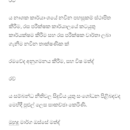
රව්
ය නාශක කාර්යාංශයේ නවීන පහසුකම් ස්ථාපිත
කිරීම, රස පරීක්ෂක කාර්යාලයේ කටයුතු
කාර්යක්ෂම කිරීම සහ රස පරීක්ෂක වාර්තා ලබා
ගැනීම නවීන තාක්ෂණික ක්
රමවේද අනුගමනය කිරීම, සහ විෂ මත්ද්
රව්
ය සම්බන්ධ නීතිවල සිදුවිය යුතු සංශෝධන පිළිබඳවද
මෙහිදී පුළුල් ලෙස සාකච්ඡා කෙරිණි.
මුහුදු මාර්ග ඔස්සේ මත්ද්