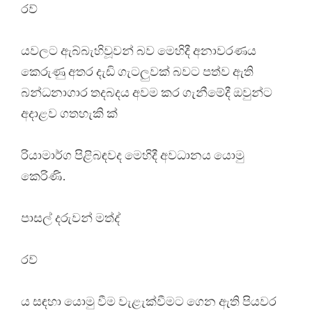
රව්
යවලට ඇබ්බැහිවූවන් බව මෙහිදී අනාවරණය
කෙරුණු අතර දැඩි ගැටලුවක් බවට පත්ව ඇති
බන්ධනාගාර තදබදය අවම කර ගැනීමේදී ඔවුන්ට
අදාළව ගතහැකි ක්
රියාමාර්ග පිළිබඳවද මෙහිදී අවධානය යොමු
කෙරිණි.
පාසල් දරුවන් මත්ද්
රව්
ය සඳහා යොමු වීම වැළැක්වීමට ගෙන ඇති පියවර