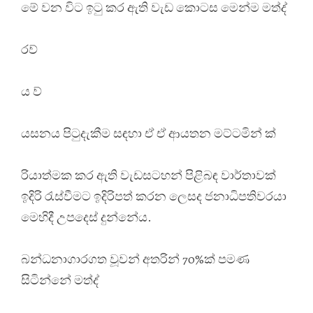
මේ වන විට ඉටු කර ඇති වැඩ කොටස මෙන්ම මත්ද්
රව්
ය ව්
යසනය පිටුදැකීම සඳහා ඒ ඒ ආයතන මට්ටමින් ක්
රියාත්මක කර ඇති වැඩසටහන් පිළිබඳ වාර්තාවක්
ඉදිරි රැස්වීමට ඉදිරිපත් කරන ලෙසද ජනාධිපතිවරයා
මෙහිදී උපදෙස් දුන්නේය.
බන්ධනාගාරගත වූවන් අතරින් 70%ක් පමණ
සිටින්නේ මත්ද්