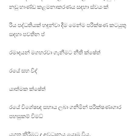
නඩු භාණ්ඩ කළමනාකරණය සඳහා ස්වයංක්
රීය පද්ධතියක් හඳුන්වා දීම මෙන්ම පරීක්ෂණ කටයුතු
සඳහා පවතින ප්
රමාදයන් මගහරවා ගැනීමට නීති ක්ෂේත්
රයේ සහ විද්
යාත්මක ක්ෂේත්
රයේ විශේෂඥ සහාය ලබා ගනිමින් පරීක්ෂණාගාර
පහසුකම් විමධ්
යගත කිරීමට ද අවධානය යොමු විය.