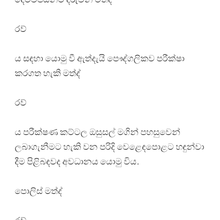
රව්
ය සඳහා යොමු වී ඇත්දැයි පෞද්ගලිකව පරීක්ෂා
කරගත හැකි මත්ද්
රව්
ය පරීක්ෂණ කට්ටල ඔසුසල් මගින් පහසුවෙන්
ලබාගැනීමට හැකි වන පරිදි වෙළෙඳපොළට හඳුන්වා
දීම පිළිබඳවද අවධානය යොමු විය.
පොලිස් මත්ද්