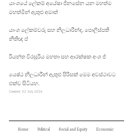
යාංශයේ ලේකම් අයේෂා ජිනසේන යන මහත්ම
මහත්මීන් ඇතුළු අමාත්
යාංශ ලේකම්වරු සහ නිලධාරීන්ද, පොලිස්පති
නීතිඥ ප්
රියන්ත වීරසූරිය මහතා සහ ආරක්ෂක අංශ ජ්
යෙෂ්ඨ නිලධාරීන් ඇතුළු පිරිසක් මෙම අවස්ථාවට
එක්ව සිටියහ.
Created: 02 July 2026
Home
Political
Social and Equity
Economic