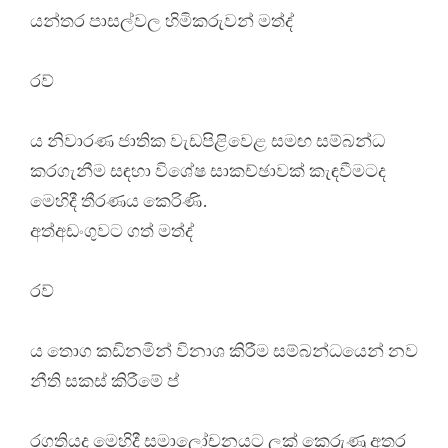
යන්තර පාසල්වල හිමිකරුවන් මත්ද්
රව්
ය නිවාරණ ජාතික වැඩපිළිවෙළ සමඟ සම්බන්ධ
කරගැනීම සඳහා විශේෂ සාකච්ඡාවක් කැඳවීමටද
මෙහිදී තීරණය කෙරිණි.
අත්අඩංගුවට ගත් මත්ද්
රව්
ය තොග කඩිනමින් විනාශ කිරීම සම්බන්ධයෙන් නව
නීති සකස් කිරීමේ ප්
රගතියද මෙහිදී සමාලෝචනයට ලක් කෙරුණු අතර