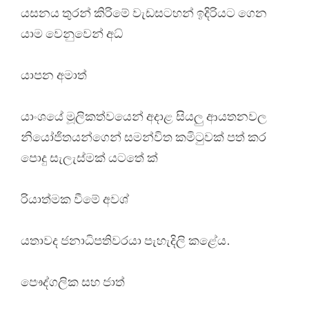
යසනය තුරන් කිරිමේ වැඩසටහන් ඉදිරියට ගෙන
යාම වෙනුවෙන් අධ්
යාපන අමාත්
යාංශයේ මූලිකත්වයෙන් අදාළ සියලු ආයතනවල
නියෝජිතයන්ගෙන් සමන්විත කමිටුවක් පත් කර
පොදු සැලැස්මක් යටතේ ක්
රියාත්මක වීමේ අවශ්
යතාවද ජනාධිපතිවරයා පැහැදිලි කළේය.
පෞද්ගලික සහ ජාත්