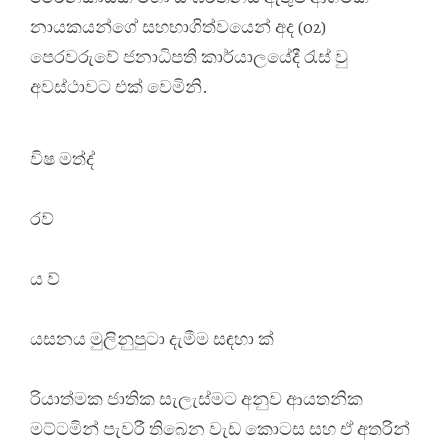
නායකයන්ගේ සහභාගිත්වයෙන් අද (02)
පෙරවරුවේ ජනාධිපති කාර්යාලයේදී රැස් වු
අවස්ථාවට එක් වෙමිනි.
විෂ මත්ද්
රව්
ය ව්
යසනය මුලිනුපුටා දැමීම සඳහා ක්
රියාත්මක ජාතික සැලැස්මට අනුව ආයතනික
මට්ටමින් පැවරී තිබෙන වැඩ කොටස සහ ඒ අතරින්