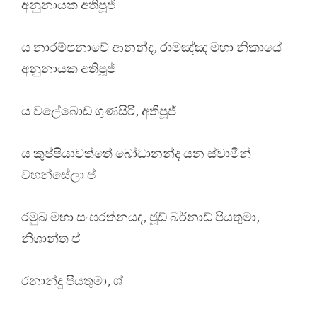
අනුනායක අතිපූජ්
ය නාරම්පනාවේ ආනන්ද, රාමඤ්ඤ මහා නිකායේ
අනුනායක අතිපූජ්
ය වලේබොඩ ගුණසිරි, අතිපූජ්
ය කුප්පියාවත්තේ බෝධානන්ද යන ස්වාමීන්
වහන්සේලා ප්
රමුඛ මහා සංඝරත්නයද, ජූඩ් බර්නාඩ් පියතුමා,
නිශාන්ත ප්
රනාන්දු පියතුමා, ශ්