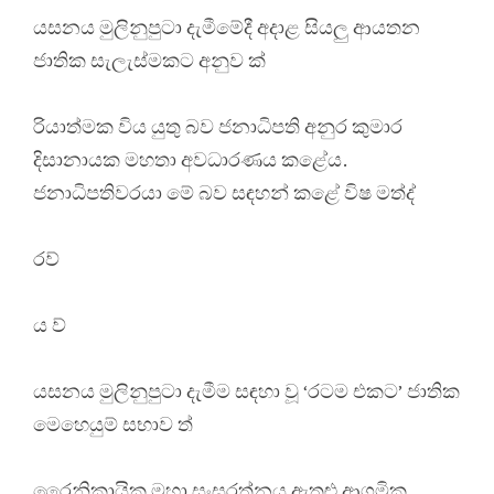
යසනය මුලිනුපුටා දැමීමේදී අදාළ සියලු ආයතන
ජාතික සැලැස්මකට අනුව ක්
රියාත්මක විය යුතු බව ජනාධිපති අනුර කුමාර
දිසානායක මහතා අවධාරණය කළේය.
ජනාධිපතිවරයා මේ බව සඳහන් කළේ විෂ මත්ද්
රව්
ය ව්
යසනය මුලිනුපුටා දැමීම සඳහා වූ ‘රටම එකට’ ජාතික
මෙහෙයුම් සභාව ත්
රෛනිකායික මහා සංඝරත්නය ඇතුළු ආගමික