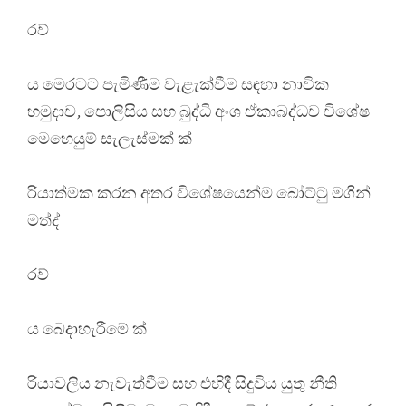
රව්
ය මෙරටට පැමිණීම වැළැක්වීම සඳහා නාවික
හමුදාව, පොලිසිය සහ බුද්ධි අංශ ඒකාබද්ධව විශේෂ
මෙහෙයුම් සැලැස්මක් ක්
රියාත්මක කරන අතර විශේෂයෙන්ම බෝට්ටු මගින්
මත්ද්
රව්
ය බෙදාහැරීමේ ක්
රියාවලිය නැවැත්වීම සහ එහිදී සිදුවිය යුතු නීති