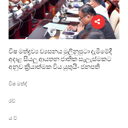
විෂ මත්ද්‍රව්‍ය ව්‍යසනය මුලිනුපුටා දැමීමේදී
අදාළ සියලු ආයතන ජාතික සැලැස්මකට
අනුව ක්‍රියාත්මක විය යුතුයි- ජනපති
විෂ මත්ද්
රව්
ය ව්