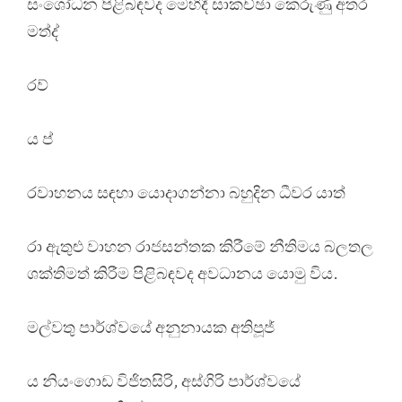
සංශෝධන පිළිබඳවද මෙහිදී සාකච්ඡා කෙරුණු අතර
මත්ද්
රව්
ය ප්
රවාහනය සඳහා යොදාගන්නා බහුදින ධීවර යාත්
රා ඇතුළු වාහන රාජසන්තක කිරීමේ නීතිමය බලතල
ශක්තිමත් කිරීම පිළිබඳවද අවධානය යොමු විය.
මල්වතු පාර්ශ්වයේ අනුනායක අතිපූජ්
ය නියංගොඩ විජිතසිරි, අස්ගිරි පාර්ශ්වයේ