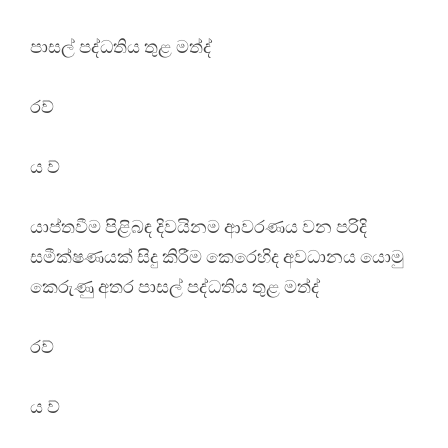
පාසල් පද්ධතිය තුළ මත්ද්
රව්
ය ව්
යාප්තවීම පිළිබඳ දිවයිනම ආවරණය වන පරිදි
සමීක්ෂණයක් සිදු කිරීම කෙරෙහිද අවධානය යොමු
කෙරුණු අතර පාසල් පද්ධතිය තුළ මත්ද්
රව්
ය ව්