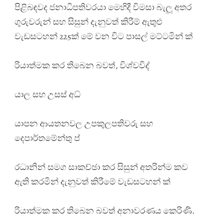
පිළිබඳවද ජනාධිපතිවරයා මෙහිදී විමසා බැලූ අතර
ගුරුවරුන් සහ සිසුන් දැනුවත් කිරීම් ඇතුළු
වැඩසටහන් 225ක් මේ වන විට පාසල් මට්ටමින් ක්
රියාත්මක කර තිබෙන බවත්, විශ්වවිද්
යාල සහ උසස් අධ්
යාපන ආයතනවල උපකුලපතිවරු සහ
දෙපාර්තමේන්තු ප්
රධානින් සමග සාකච්ඡා කර සිසුන් අතරින්ම කව
ඇති කරමින් දැනුවත් කිරීමේ වැඩසටහන් ක්
රියාත්මක කර තිබෙන බවත් අනාවරණය කෙරිණි.