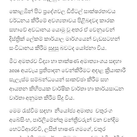
‍කොළඹින් පිට ප්‍රදේශවල ඩිජිටල් සාක්ෂරතාවය
වර්ධනය කිරීමේ අවශ්‍යතාවය පිළිබඳවද කාරක
සභාවේ අවධානය යොමු වූ අතර ඒ වෙනුවෙන්
දිස්ත්‍රික් ලේකම් කාර්යාල මාර්ගයෙන් වැඩසටහන්
සංවිධානය කිරීම සුදුසු බවටද යෝජනා විය.
මීට අමතරව විද්‍යා හා තාක්ෂණ අමාත්‍යාංශය සඳහා
2026 අයවැය ප්‍රතිපාදන වෙන්කිරීමට අදාළ ක්‍රියාකාරී
සැලැස්ම සම්බන්ධයෙන් සාකච්ඡා කිරීම සහ
ආයතන කිහිපයක වාර්ෂික වාර්තා හා කාර්යසාධන
වාර්තා අනුමත කිරීම සිදු විය.
මෙම රැස්වීම සඳහා නියෝජ්‍ය අමාත්‍ය චතුරංග
අබේසිංහ, පාර්ලිමේන්තු මන්ත්‍රීවරුන් වන චන්දිම
හෙට්ටිආරච්චි, ලසිත් භාෂණ ගමගේ, චතුර