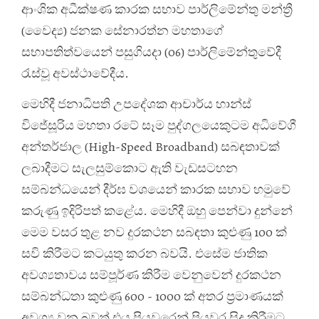
ආංශික අධීක්ෂණ කාරක සභාව පාර්ලිමේන්තු මන්ත්‍රී
(වෛද්‍ය) ජනක සේනාරත්න මහතාගේ
සභාපතිත්වයෙන් පසුගියදා (06) පාර්ලිමේන්තුවේදී
රැස්වූ අවස්ථාවේදීය.
මෙහිදී ජනාධිපති උපදේශක ආචාර්ය හාන්ස්
විජේසූරිය මහතා රටේ සෑම පුද්ගලයෙකුටම අධිවේගී
අන්තර්ජාල (High-Speed Broadband) සබඳතාවක්
ලබාදීමට සැලසුම්කොට ඇති වැඩසටහන
සම්බන්ධයෙන් දීර්ඝ වශයෙන් කාරක සභාව හමුවේ
කරුණු ඉදිරිපත් කළේය. මෙහිදී ඔහු පෙන්වා දුන්නේ
මෙම වසර තුළ නව දුරකථන සබඳතා කුළුණු 100 ක්
සවි කිරීමට කටයුතු කරන බවයි. එසේම ජාතික
අවශ්‍යතාවය සම්පූර්ණ කිරීම වෙනුවෙන් දුරකථන
සම්බන්ධතා කුළුණු 600 - 1000 ක් අතර ප්‍රමාණයක්
අවශ්‍ය වන බවත් එය පියවරෙන් පියවර සිදු කිරීමට