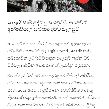
2029 දී සෑම පුද්ගලයෙකුටම අධිවේගී
අන්තර්ජාල සබඳතා දීමට සැලසුම්
2029 වර්ෂය වන විට රටේ සෑම පුද්ගලයෙකුටම
අධිවේගී අන්තර්ජාල (High-Speed Broadband)
සබඳතාවක් ලබාදීමට සඳහා සැලසුම් කරන බව
ඩිජිටල් ආර්ථික අමාත්‍යාංශ නිලධාරීහු පැවසූහ.
එම නිලධාරීන් මේ බව පැවසුවේ ඩිජිටල් ආර්ථික
අමාත්‍යාංශය සහ විද්‍යා හා තාක්ෂණ අමාත්‍යාංශය
සඳහා 2026 අයවැය ප්‍රතිපාදන වෙන්කිරීමට අදාළ
ක්‍රියාකාරී සැලැස්ම සම්බන්ධයෙන් සාකච්ඡා කිරීමට
විද්‍යා, තාක්ෂණය සහ ඩිජිටල් පරිණාමනය පිළිබඳ