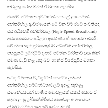
කටයුතු කරන බවත් ඒ මහතා පැවසීය.
එසේම ඒ මහතා අවධාරණය කළේ 98% පමණ
අන්තර්ජාල ආවරණයන් මේ වන විට රටේ පැවතියද
එය අධිවේගී අන්තර්ජාල (High-Speed Broadband)
අවශ්‍යතාවයට සරිලන ආවරණයක් නොවන බවයි.
මේ නිසා සෑම ළමයෙකුටම අධිවේගී අන්තර්ජාල
පහසුකම් ලබාදීමට දැනට පවතින ධාරිතාව 25% කින්
පමණ වැඩි කළ යුතු බව හාන්ස් විජේසූරිය මහතා
පැවසීය.
තවද ඒ මහතා වැඩිදුර‍ටත් පෙන්වා දුන්නේ
අන්තර්ජාල සම්බන්ධතාවලට අදාළ කුළුණු
සම්බන්ධයෙන් වාණිජ මොඩලයක් සකස් කොට ඒ
සඳහා ලංසු ඉදිරිපත්කිරීමට පෞද්ගලික අංශයටද
අවස්ථාව දීමට සැලසුම් කරන බවයි.