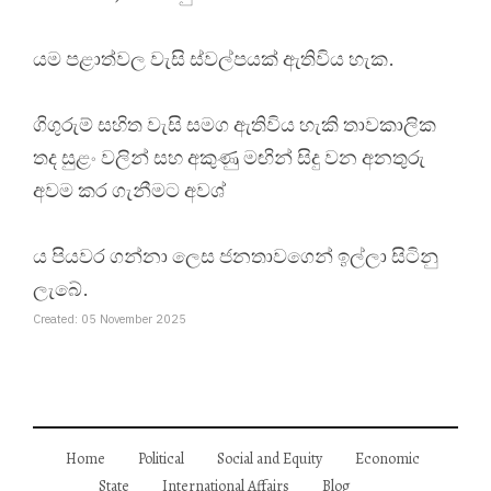
යම පළාත්වල වැසි ස්වල්පයක් ඇතිවිය හැක.
ගිගුරුම් සහිත වැසි සමග ඇතිවිය හැකි තාවකාලික
තද සුළං වලින් සහ අකුණු මඟින් සිදු වන අනතුරු
අවම කර ගැනීමට අවශ්
ය පියවර ගන්නා ලෙස ජනතාවගෙන් ඉල්ලා සිටිනු
ලැබේ.
Created: 05 November 2025
Home
Political
Social and Equity
Economic
State
International Affairs
Blog