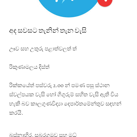
අද සවසට තැනින් තැන වැසි
ඌව සහ උතුරු පළාත්වලත් ත්
රිකුණාමලය දිස්ත්
රික්කයේත් පස්වරු 2.00 න් පමණ පසු ස්ථාන
ස්වල්පයක වැසි හෝ ගිගුරුම් සහිත වැසි ඇති විය
හැකි බව කාලගුණවිද්‍යා දෙපාර්තමේන්තුව සඳහන්
කරයි.
බස්නාහිර, සබරගමුව සහ මධ්