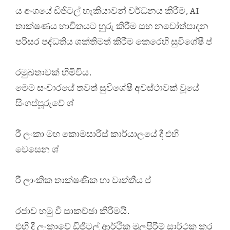
ය අංශයේ ඩිජිටල් හැකියාවන් වර්ධනය කිරීම, AI
තාක්ෂණය භාවිතයට හුරු කිරීම සහ නවෝත්පාදන
පරිසර පද්ධතිය ශක්තිමත් කිරීම කෙරෙහි සුවිශේෂී ප්
රමුඛතාවක් හිමිවිය.
මෙම සංචාරයේ තවත් සුවිශේෂී අවස්ථාවක් වූයේ
සිංගප්පූරුවේ ශ්
රී ලංකා මහ කොමසාරිස් කාර්යාලයේ දී එහි
වෙසෙන ශ්
රී ලාංකික තාක්ෂණික හා වෘත්තීය ප්
රජාව හමු වී සාකච්ඡා කිරීමයි.
එහි දී ලංකාවේ ඩිජිටල් ආර්ථික මුලපිරීම් සාර්ථක කර