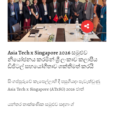
Asia Tech x Singapore 2026 සමුළුව
නියෝජනය කරමින් ශ්‍රී ලංකාව කලාපීය
ඩිජිටල් සහයෝගීතාව ශක්තිමත් කරයි
සිංගප්පූරුවේ කැපෙල්ලාහි දී පසුගියදා පැවැත්වුණු
Asia Tech x Singapore (ATxSG) 2026 ජාත්
යන්තර තාක්ෂණික සමුළුව සඳහා ශ්