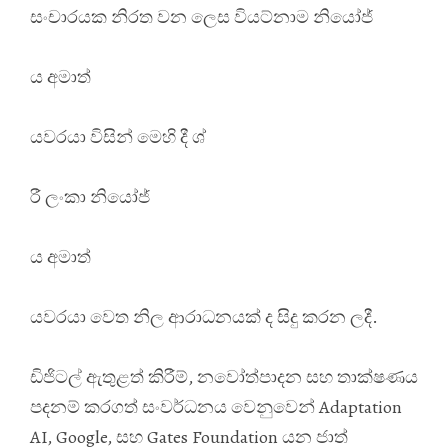
සංචාරයක නිරත වන ලෙස වියට්නාම නියෝජ්
ය අමාත්
යවරයා විසින් මෙහි දී ශ්
රී ලංකා නියෝජ්
ය අමාත්
යවරයා වෙත නිල ආරාධනයක් ද සිදු කරන ලදී.
ඩිජිටල් ඇතුළත් කිරීම්, නවෝත්පාදන සහ තාක්ෂණය
පදනම් කරගත් සංවර්ධනය වෙනුවෙන් Adaptation
AI, Google, සහ Gates Foundation යන ජාත්