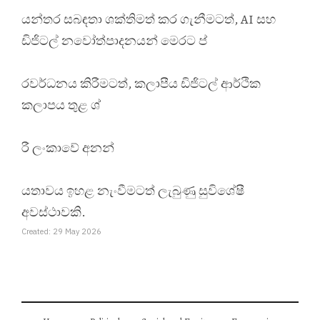
යන්තර සබඳතා ශක්තිමත් කර ගැනීමටත්, AI සහ
ඩිජිටල් නවෝත්පාදනයන් මෙරට ප්
රවර්ධනය කිරීමටත්, කලාපීය ඩිජිටල් ආර්ථික
කලාපය තුළ ශ්
රී ලංකාවේ අනන්
යතාවය ඉහළ නැංවීමටත් ලැබුණු සුවිශේෂී
අවස්ථාවකි.
Created: 29 May 2026