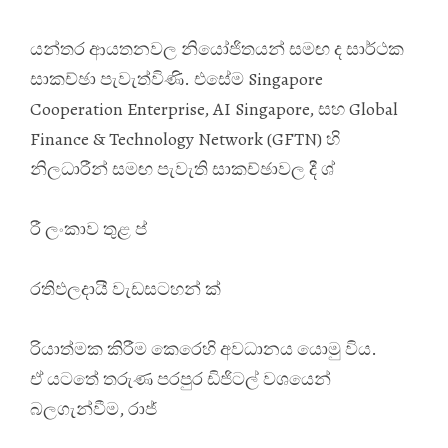
යන්තර ආයතනවල නියෝජිතයන් සමඟ ද සාර්ථක
සාකච්ඡා පැවැත්විණි. එසේම Singapore
Cooperation Enterprise, AI Singapore, සහ Global
Finance & Technology Network (GFTN) හි
නිලධාරීන් සමඟ පැවැති සාකච්ඡාවල දී ශ්
රී ලංකාව තුළ ප්
රතිඵලදායී වැඩසටහන් ක්
රියාත්මක කිරීම කෙරෙහි අවධානය යොමු විය.
ඒ යටතේ තරුණ පරපුර ඩිජිටල් වශයෙන්
බලගැන්වීම, රාජ්