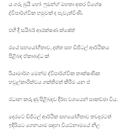
ය ගරු බුයි හෝං ෆුඔන්ග් මහතා අතර විශේෂ
ද්වීපාර්ශ්වික හමුවක් ද පැවැත්විණි.
එහි දී සයිබර් ආරක්ෂණ ක්ෂේත්
රයේ සහයෝගීතාව, දත්ත සහ ඩිජිටල් ආර්ථිකය
පිළිබඳ ඒකාබද්ධ ක්
රියාමාර්ග මෙන්ම ද්වීපාර්ශ්වික තාක්ෂණික
හවුල්කාරිත්වය ශක්තිමත් කිරීම යන ප්
රධාන කරුණු පිළිබඳව දීර්ඝ වශයෙන් සාකච්ඡා විය.
දෙරටේ ඩිජිටල් ආර්ථික සහයෝගීතාව තවදුරටත්
ඉදිරියට ගෙනයාම සඳහා වියට්නාමයේ නිල