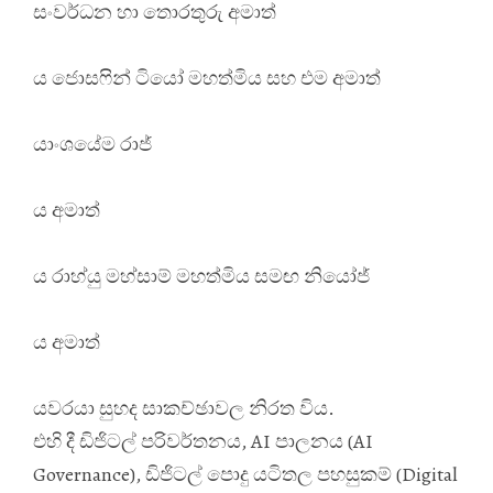
සංවර්ධන හා තොරතුරු අමාත්
ය ජොසෆින් ටියෝ මහත්මිය සහ එම අමාත්
යාංශයේම රාජ්
ය අමාත්
ය රාහ්යු මහ්සාම් මහත්මිය සමඟ නියෝජ්
ය අමාත්
යවරයා සුහද සාකච්ඡාවල නිරත විය.
එහි දී ඩිජිටල් පරිවර්තනය, AI පාලනය (AI
Governance), ඩිජිටල් පොදු යටිතල පහසුකම් (Digital