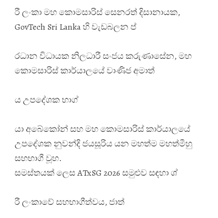
රී ලංකා මහ කොමසාරිස් සෙනරත් දිසානායක,
GovTech Sri Lanka හි වැඩබලන ප්
රධාන විධායක නිලධාරී සංජය කරුණාසේන, මහ
කොමසාරිස් කාර්යාලයේ වාණිජ අමාත්
ය උපදේශක භාග්
යා අබේකෝන් සහ මහ කොමසාරිස් කාර්යාලයේ
උපදේශක නුවන්දි ජයසූරිය යන මහත්ම මහත්මීහු
සහභාගී වූහ.
සමස්තයක් ලෙස ATxSG 2026 සමුළුව සඳහා ශ්
රී ලංකාවේ සහභාගීත්වය, ජාත්