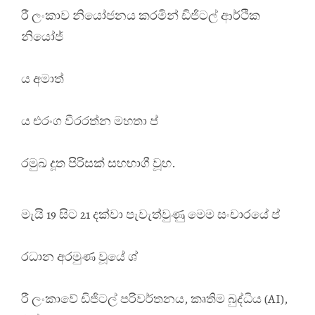
රී ලංකාව නියෝජනය කරමින් ඩිජිටල් ආර්ථික
නියෝජ්
ය අමාත්
ය එරංග වීරරත්න මහතා ප්
රමුඛ දූත පිරිසක් සහභාගී වූහ.
මැයි 19 සිට 21 දක්වා පැවැත්වුණු මෙම සංචාරයේ ප්
රධාන අරමුණ වූයේ ශ්
රී ලංකාවේ ඩිජිටල් පරිවර්තනය, කෘතිම බුද්ධිය (AI),