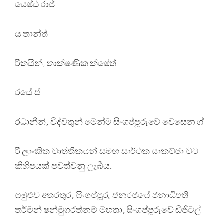
යෙෂ්ඨ රාජ්
ය තාන්ත්
රිකයින්, තාක්ෂණික ක්ෂේත්
රයේ ප්
රධානීන්, විද්වතුන් මෙන්ම සිංගප්පූරුවේ වෙසෙන ශ්
රී ලාංකික වෘත්තිකයන් සමඟ සාර්ථක සාකච්ඡා වට
කිහිපයක් පවත්වනු ලැබීය.
සමුළුව අතරතුර, සිංගප්පූරු ජනරජයේ ජනාධිපති
තර්මන් ෂන්මුගරත්නම් මහතා, සිංගප්පූරුවේ ඩිජිටල්