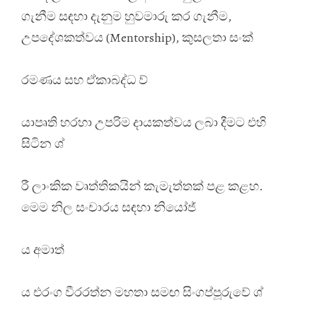
ගැනීම සඳහා දැනුම හුවමාරු කර ගැනීම,
උපදේශකත්වය (Mentorship), කුසලතා සංක්
රමණය සහ ඒකාබද්ධ ව්
යාපෘති හරහා උපරිම දායකත්වය ලබා දීමට එහි
සිටින ශ්
රී ලාංකික වෘත්තිකයින් කැමැත්තක් පළ කළහ.
මෙම නිල සංචාරය සඳහා නියෝජ්
ය අමාත්
ය එරංග වීරරත්න මහතා සමඟ සිංගප්පූරුවේ ශ්