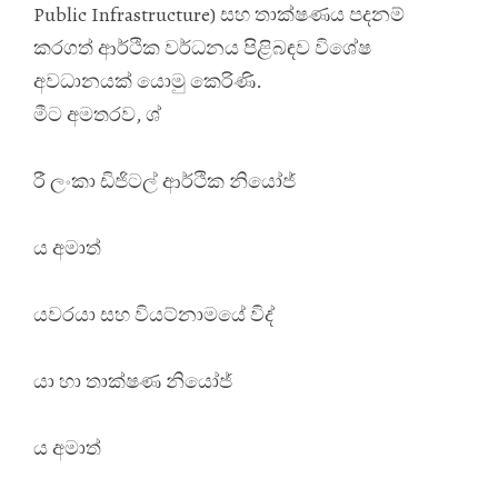
Public Infrastructure) සහ තාක්ෂණය පදනම්
කරගත් ආර්ථික වර්ධනය පිළිබඳව විශේෂ
අවධානයක් යොමු කෙරිණි.
මීට අමතරව, ශ්
රී ලංකා ඩිජිටල් ආර්ථික නියෝජ්
ය අමාත්
යවරයා සහ වියට්නාමයේ විද්
යා හා තාක්ෂණ නියෝජ්
ය අමාත්