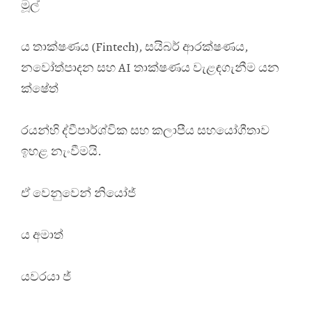
මූල්
ය තාක්ෂණය (Fintech), සයිබර් ආරක්ෂණය,
නවෝත්පාදන සහ AI තාක්ෂණය වැළඳගැනීම යන
ක්ෂේත්
රයන්හි ද්වීපාර්ශ්වික සහ කලාපීය සහයෝගීතාව
ඉහළ නැංවීමයි.
ඒ වෙනුවෙන් නියෝජ්
ය අමාත්
යවරයා ජ්