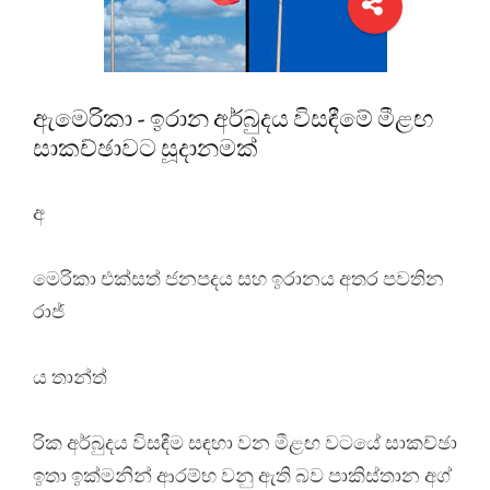
ඇමෙරිකා - ඉරාන අර්බුදය විසඳීමේ මීළඟ
සාකච්ඡාවට සූදානමක්
අ
මෙරිකා එක්සත් ජනපදය සහ ඉරානය අතර පවතින
රාජ්
ය තාන්ත්
රික අර්බුදය විසඳීම සඳහා වන මීළඟ වටයේ සාකච්ඡා
ඉතා ඉක්මනින් ආරම්භ වනු ඇති බව පාකිස්තාන අග්