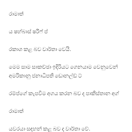
රාමාත්
ය ෂහ්බාස් ෂරීෆ් ප්
රකාශ කළ බව වාර්තා වෙයි.
මෙම සාම සාකච්ඡා ඉදිරියට ගෙනයාම වෙනුවෙන්
අමරිකානු ජනාධිපති ඩොනල්ඩ් ට්
රම්ප්ගේ කැපවීම අගය කරන බව ද පාකිස්තාන අග්
රාමාත්
යවරයා සඳහන් කළ බව ද වාර්තා වේ.