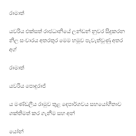
රාමාත්
යවරිය එක්සත් රාජධානියේ ලන්ඩන් නුවර සිදුකරන
නිල සංචාරය අතරතුර මෙම හමුව පැවැත්වුණු අතර
අග්
රාමාත්
යවරිය පොදුරාජ්
ය මණ්ඩලීය රාමුව තුළ දෙපාර්ශවය සහයෝගීතාව
ශක්තිමත් කර ගැනීම සහ අන්
යෝන්