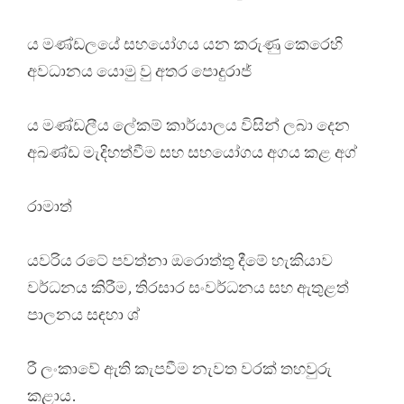
ය මණ්ඩලයේ සහයෝගය යන කරුණු කෙරෙහි
අවධානය යොමු වු අතර පොදුරාජ්
ය මණ්ඩලීය ලේකම් කාර්යාලය විසින් ලබා දෙන
අඛණ්ඩ මැදිහත්වීම සහ සහයෝගය අගය කළ අග්
රාමාත්
යවරිය රටේ පවත්නා ඔරොත්තු දීමේ හැකියාව
වර්ධනය කිරීම, තිරසාර සංවර්ධනය සහ ඇතුළත්
පාලනය සඳහා ශ්
රී ලංකාවේ ඇති කැපවීම නැවත වරක් තහවුරු
කළාය.