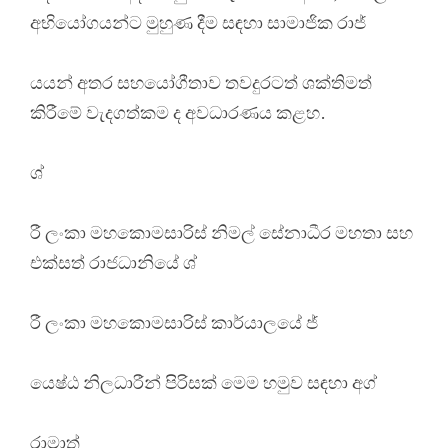
අභියෝගයන්ට මුහුණ දීම සඳහා සාමාජික රාජ්
යයන් අතර සහයෝගීතාව තවදුරටත් ශක්තිමත්
කිරීමේ වැදගත්කම ද අවධාරණය කළහ.
ශ්
රී ලංකා මහකොමසාරිස් නිමල් සේනාධීර මහතා සහ
එක්සත් රාජධානියේ ශ්
රී ලංකා මහකොමසාරිස් කාර්යාලයේ ජ්
යෙෂ්ඨ නිලධාරීන් පිරිසක් මෙම හමුව සඳහා අග්
රාමාත්