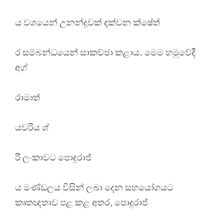
ය වශයෙන් උනන්දුවක් දක්වන ක්ෂේත්
ර සම්බන්ධයෙන් සාකච්ඡා කළාය. මෙම හමුවේදී
අග්
රාමාත්
යවරිය ශ්
රී ලංකාවට පොදුරාජ්
ය මණ්ඩලය විසින් ලබා දෙන සහයෝගයට
කෘතඥතාව පළ කළ අතර, පොදුරාජ්