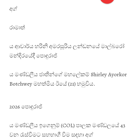
අග්
රාමාත්
ය ආචාර්ය හරිනි අමරසූරිය ලන්ඩනයේ මාල්බරෝ
මන්දිරයේදී පොදුරාජ්
ය මණ්ඩලීය ජාතීන්ගේ මහලේකම් Shirley Ayorkor
Botchwey මහත්මිය ඊයේ (21) හමුවිය.
2026 පොදුරාජ්
ය මණ්ඩලීය ඉගෙනුම් (COL) පාලක මණ්ඩලයේ 43
වන රැස්වීමට සහභාගී වීම සඳහා අග්