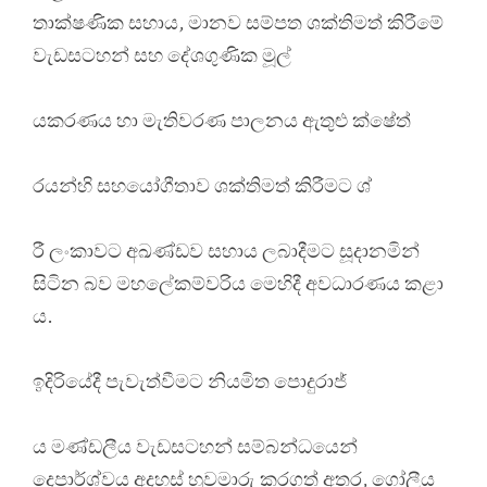
තාක්ෂණික සහාය, මානව සම්පත ශක්තිමත් කිරීමේ
වැඩසටහන් සහ දේශගුණික මූල්
යකරණය හා මැතිවරණ පාලනය ඇතුළු ක්ෂේත්
රයන්හි සහයෝගීතාව ශක්තිමත් කිරීමට ශ්
රී ලංකාවට අඛණ්ඩව සහාය ලබාදීමට සූදානමින්
සිටින බව මහලේකම්වරිය මෙහිදී අවධාරණය කළා
ය.
ඉදිරියේදී පැවැත්වීමට නියමිත පොදුරාජ්
ය මණ්ඩලීය වැඩසටහන් සම්බන්ධයෙන්
දෙපාර්ශ්වය අදහස් හුවමාරු කරගත් අතර, ගෝලීය