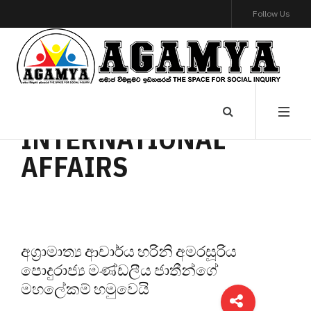
Follow Us
INTERNATIONAL
AFFAIRS
අග්‍රාමාත්‍ය ආචාර්ය හරිනි අමරසූරිය
පොදුරාජ්‍ය මණ්ඩලීය ජාතීන්ගේ
මහලේකම් හමුවෙයි