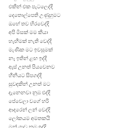
එකින් එක පැටලෙද්දි
දෙතොල්පෙති උණුහුමට
ඔහේ තව හිරවෙද්දි
අපි මිසක් මම කියා
හැඟීමක් නැති වෙද්දි
මැණික මට ඉවසුමක්
නෑ ඉතින් ළඟ ඉද්දි
ඇස් උනත් පියවෙනව
හීනියට සිපගද්දි
සුවඳකින් උනත් මට
දැනෙනවා නුඹ එද්දි
පේවෙලා වගේ හරි
ආදරෙන් ලන් වෙද්දි
ලෝකයම අමතකයි
මන් ගාව නුඹ ඉද්දි