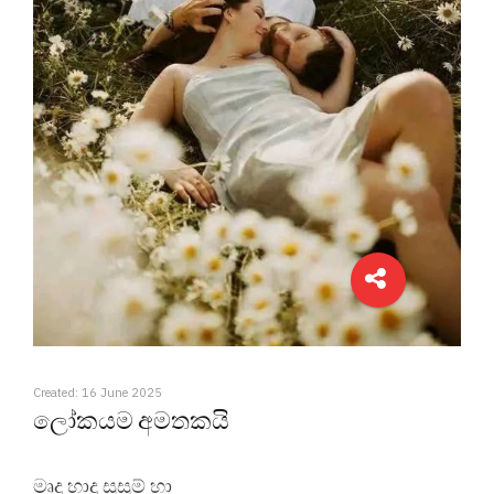
Created: 16 June 2025
ලෝකයම අමතකයි
මෘදු හාදු සුසුම් හා