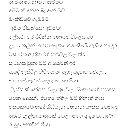
තාත්ත ගෙනාවට ඇම්මට
අම්ම කියන්න බෑ දැන් මට
මං කිව්වෙ ගැම්මට
"අම්ම කියන්නෙ අම්මට"
මල්සරා මට විදින්න හොයපු ඊතලය අර
ඌ.ට කලින් මට හම්බුණා, ගමේදිමයි වැඩිය නෑ දුර
ටික ටික ඈත්කරන් කළුවළාවල තිර
සබාගත වුනා මට ආයෙමත් ඉර
ඇඳේ වැතිරිල හිටියෙ මං ඇහැ දෙකට බෙදලා,
බාගයක් ඇරන් ඉතුරු බාගෙ පියා
"වැස්ස කියන්නෙ වලාකුළුවල රමණයෙන් පස්සෙ
වෙන දෙයක්," එහෙම හිතිල මට හිනාත් ගියා
එතකොටම හඳේ හිස්තැන වහන්න තාත්ත ගෙනාපු
තරුව ,උල්කාපාතයක් වෙලා මගෙ ඇඳට වැටුණා,
රාමුව අහකින් තියා