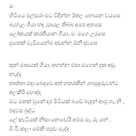
මං
හිටියෙ මල්සරා මට විදින්න ඊතල හොයන වයසෙ
බැහැල ගියා හඳ ,පායල තිබ්බ අපෙ අහසෙ
ලෝකයක් කරතියාන ගියා, මං මගෙ උරසෙ
පුතෙක් වැඩියෙන්ම අඬන්න ඕනි දවසෙ
තුන් මාසයක් ගියා, අහන්න එපා මගෙන් දුක අඩු
නැද්ද
තාත්තා එදා බෙදුවෙ අත් හතරකින් ,හාමුදුරුවන්ට
අලකිරි හොද්ද
මට මතක් වුනේ දර මිටියක් බඩේ බැඳන් ආපු ගෑ.නි ,
එදවස බුද්ධ
ලේ කැටියක් නිසා නෙවෙයි අම්ම මැ.රු.නේ ,
මි.රි.කලා මේකි පපුව මැද්ද