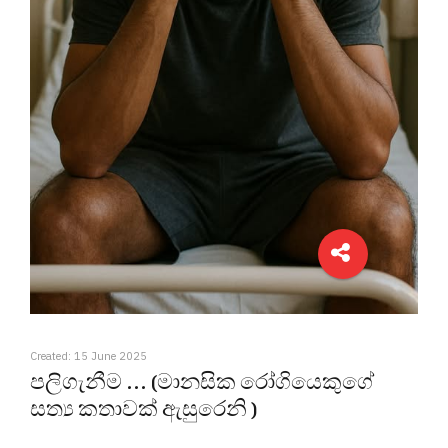
Created: 15 June 2025
පලිගැනීම ... (මානසික රෝගියෙකුගේ
සත්‍ය කතාවක් ඇසුරෙනි )