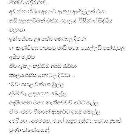
මාත් වැරදියි ඒත්,
අඬන්න හිටිය ඇහැට ඇනපු ඇඟිල්ලක් එයා
තඩි පසුතැවීමක් එක්ක 'කාලය' විසින් ඒ සිද්ධිය
වැහුවා
ඉන්පස්සෙ ඌ පස්ස නොබල දිව්වා
ගං කණ්ඩියෙ හවසට මායි මගෙ කෙල්ලයි පෝරුවල
අපිව මැව්ව
ඒව දැකල කුඩම්ම අපට රැව්වා
කාලය පස්ස නොබල දිව්වා...
"මචං පහළ වත්තෙ මුල්ල
දම්මි වැ.ලදාගෙන බෙල්ල
දෙයියනෙ මගෙ නැතිවෙච්චි අම්ම පල්ල
ඒ මං ඔළුව විතරක් ආදරේට ඉඹපු කෙල්ල
දම්මිගෙ , අම්මගෙ, මගේ කඳුළු සේරම පතාක දුකක්
වුණා ක්ෂණයෙන්