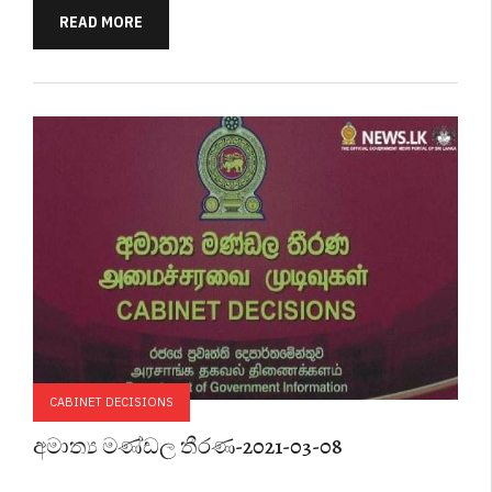
READ MORE
CABINET DECISIONS
අමාත්‍ය මණ්ඩල තීරණ-2021-03-08