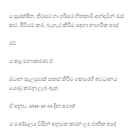
ය සුරක්ෂිත, තිරසර හා පරිසර හිතකාමී අන්දමින් රැස්
කර, පිරියම් කර, බැහැර කිරීම සඳහා නාගරික අපද්
රව්
ය කළමනාකරණ ප්
රධාන සැලසුමක් සකස් කිරීම කෙරෙහි අවධානය
යොමු කරනු ලැබ ඇත.
ඒ අනුව, 2019-10-01 දින අමාත්
ය මණ්ඩලය විසින් අනුමත කරන ලද ජාතික අපද්