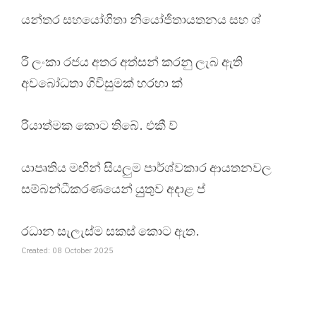
යන්තර සහයෝගිතා නියෝජිතායතනය සහ ශ්
රී ලංකා රජය අතර අත්සන් කරනු ලැබ ඇති
අවබෝධතා ගිවිසුමක් හරහා ක්
රියාත්මක කොට තිබේ. එකී ව්
යාපෘතිය මඟින් සියලුම පාර්ශ්වකාර ආයතනවල
සම්බන්ධීකරණයෙන් යුුතුව අදාළ ප්
රධාන සැලැස්ම සකස් කොට ඇත.
Created: 08 October 2025