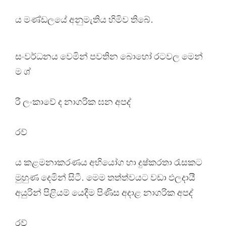
ය මණ්ඩලයේ අනුමැතිය හිමිව තිබේ.
සංවර්ධනය වෙමින් පවතින බොහෝ රටවල මෙන්
ම ශ්
රී ලංකාවේ ද නාගරික ඝන අපද්
රව්
ය කළමනාකරණය අභියෝග හා දුෂ්කරතා රැසකට
මුහුණ දෙමින් සිටී. මෙම තත්ත්වයට වඩා ඵලදායී
අයුරින් පිළියම් යෙදීම පිණිස අදාළ නාගරික අපද්
රව්