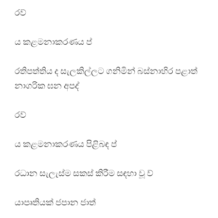
රව්
ය කළමනාකරණය ප්
රතිපත්තිය ද සැලකිල්ලට ගනිමින් බස්නාහිර පළාත්
නාගරික ඝන අපද්
රව්
ය කළමනාකරණය පිළිබඳ ප්
රධාන සැලැස්ම සකස් කිරීම සඳහා වූ ව්
යාපෘතියක් ජපාන ජාත්