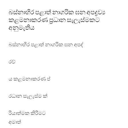
බස්නාහිර පළාත් නාගරික ඝන අපද්‍රව්‍ය
කළමනාකරණ ප්‍රධාන සැලැස්මකට
අනුමැතිය
බස්නාහිර පළාත් නාගරික ඝන අපද්
රව්
ය කළමනාකරණ ප්
රධාන සැලැස්ම ක්
රියාත්මක කිරීමට
අමාත්