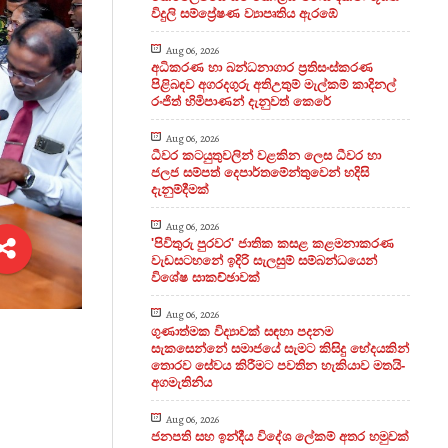
විදුලි සම්ප්‍රේෂණ ව්‍යාපෘතිය ඇරඹේ
Aug 06, 2026
අධිකරණ හා බන්ධනාගාර ප්‍රතිසංස්කරණ
පිළිබඳව අගරදගුරු අතිඋතුම් මැල්කම් කාදිනල්
රංජිත් හිමිපාණන් දැනුවත් කෙරේ
Aug 06, 2026
ධීවර කටයුතුවලින් වළකින ලෙස ධීවර හා
ජලජ සම්පත් දෙපාර්තමේන්තුවෙන් හදිසි
දැනුම්දීමක්
Aug 06, 2026
'පිවිතුරු පුරවර' ජාතික කසළ කළමනාකරණ
වැඩසටහනේ ඉදිරි සැලසුම් සම්බන්ධයෙන්
විශේෂ සාකච්ඡාවක්
Aug 06, 2026
ගුණාත්මක විද්‍යාවක් සඳහා පදනම
සැකසෙන්නේ සමාජයේ සැමට කිසිදු භේදයකින්
තොරව සේවය කිරීමට පවතින හැකියාව මතයි-
අගමැතිනිය
Aug 06, 2026
ජනපති සහ ඉන්දීය විදේශ ලේකම් අතර හමුවක්