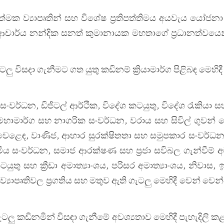
ත්මක ව්‍යාපෘතින් සහ විශේෂ ප්‍රතිපත්තිමය අයවැය යෝජනා ක
 ආචාර්ය නන්දික සනත් කුමානායක මහතාගේ ප්‍රධානත්වයෙන්
ටලු විසදා ගැනීමට ගත යුතු කඩිනම් ක්‍රියාමාර්ග පිළිබඳ මෙහිදී
 සංවර්ධන, ඩිජිටල් ආර්ථික, විදේශ කටයුතු, විදේශ රැකියා 
, මහාමාර්ග සහ නාගරික සංවර්ධන, වරාය සහ සිවිල් ගුවන් සේ
, වෙළෙඳ, වාණිජ, ආහාර සුරක්ෂිතතා සහ සමුපකාර සංවර්ධ
ීය සංවර්ධන, සමාජ ආරක්ෂණ සහ ප්‍රජා සවිබල ගැන්වීම් අම
සහ ක්‍රීඩා අමාත්‍යාංශය, පරිසර අමාත්‍යාංශය, නිවාස, ඉද
්‍යාපෘතිවල ප්‍රගතිය සහ මතුව ඇති ගැටලු මෙහිදී වෙන් වෙන
ැටලු කඩිනමින් විසඳා ගැනීමේ අවශ්‍යතාව මෙහිදී පැහැදිලි ක