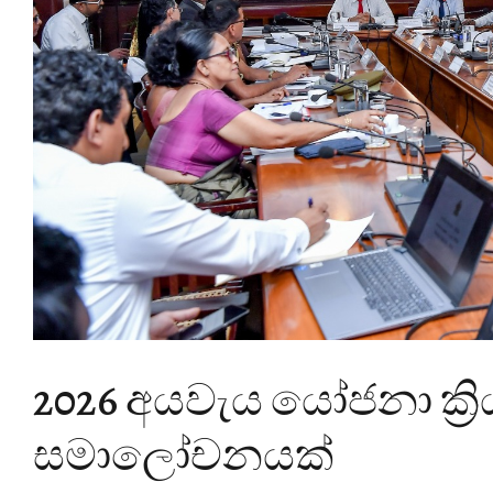
2026 අයවැය යෝජනා ක්‍රි
සමාලෝචනයක්