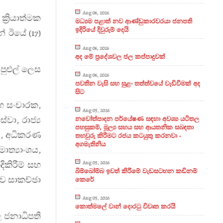
Aug 06, 2026
්‍රියාත්මක
මධ්‍යම පළාත් නව ආණ්ඩුකාරවරයා ජනපති
ඉදිරියේ දිවුරුම් දෙයි
 ඊයේ (17)
Aug 06, 2026
අද මේ ප්‍රදේශවල ජල කප්පාදුවක්
 පුළුල් ලෙස
Aug 06, 2026
පවතින වැසි සහ සුළං තත්ත්වයේ වැඩිවීමක් අද
සිට
සහ සංචාරක,
Aug 05, 2026
වා, රාජ්‍ය
නවෝත්පාදන පර්යේෂණ සඳහා අවශ්‍ය යටිතල
පහසුකම්, මූල්‍ය සහය සහ ආයතනික සබඳතා
න, අධිකරණ
තහවුරු කිරීමට රජය කටයුතු කරනවා -
අගමැතිනිය
ාත්‍යාංශය,
Aug 05, 2026
ිකිරීම් සහ
බිම්බෝම්බ ඉවත් කිරීමේ වැඩසටහන කඩිනම්
්ව සාකච්ඡා
කෙරේ
Aug 05, 2026
කොත්මලේ වාන් දොරටු විවෘත කරයි
ළ ජනාධිපති