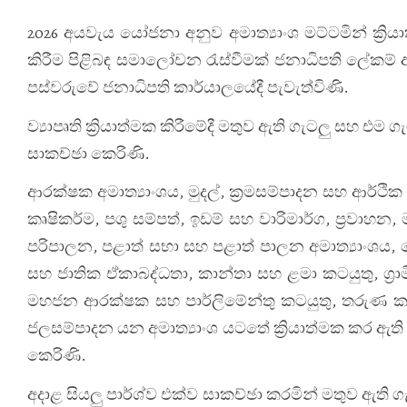
2026 අයවැය යෝජනා අනුව අමාත්‍යාංශ මට්ටමින් ක්‍රියා
කිරීම පිළිබඳ සමාලෝචන රැස්වීමක් ජනාධිපති ලේකම්
පස්වරුවේ ජනාධිපති කාර්යාලයේදී පැවැත්විණි.
ව්‍යාපෘති ක්‍රියාත්මක කිරීමේදී මතුව ඇති ගැටලු සහ එම ගැ
සාකච්ඡා කෙරිණි.
ආරක්ෂක අමාත්‍යාංශය, මුදල්, ක්‍රමසම්පාදන සහ ආර්ථික
කෘෂිකර්ම, පශු සම්පත්, ඉඩම් සහ වාරිමාර්ග, ප්‍රවාහන
පරිපාලන, පළාත් සභා සහ පළාත් පාලන අමාත්‍යාංශය
සහ ජාතික ඒකාබද්ධතා, කාන්තා සහ ළමා කටයුතු, ග්‍රාම
මහජන ආරක්ෂක සහ පාර්ලිමේන්තු කටයුතු, තරුණ කටයුතු 
ජලසම්පාදන යන අමාත්‍යාංශ යටතේ ක්‍රියාත්මක කර ඇති ව
කෙරිණි.
අදාළ සියලු පාර්ශ්ව එක්ව සාකච්ඡා කරමින් මතුව ඇති ග