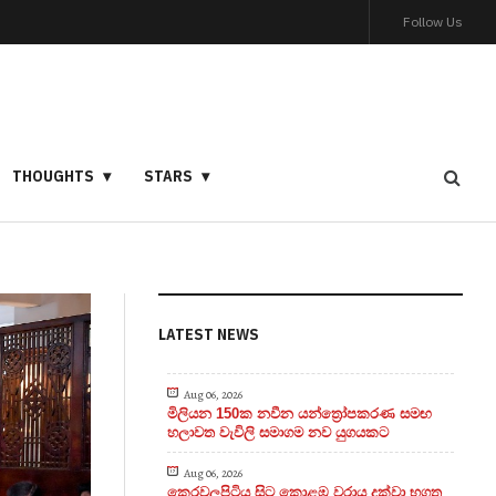
Follow Us
THOUGHTS
STARS
LATEST NEWS
Aug 06, 2026
මිලියන 150ක නවීන යන්ත්‍රෝපකරණ සමඟ
හලාවත වැවිලි සමාගම නව යුගයකට
Aug 06, 2026
කෙරවලපිටිය සිට කොළඹ වරාය දක්වා භූගත