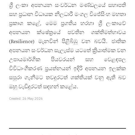
ශ්‍රී ලංකා අපනයන සංවර්ධන මණ්ඩලයේ සභාපති
සහ ප්‍රධාන විධායක නිලධාරී මංගල විජේසිංහ මහතා
ප්‍රකාශ කළේ, මෙම ප්‍රගතිය හරහා ශ්‍රී ලංකාවේ
අපනයන ක්ෂේත්‍රයේ පවතින ශක්තිමත්භාවය
(Resilience) මැනවින් පිළිබිඹු වන බවයි. ජාතික
අපනයන සංවර්ධන සැලැස්ම යටතේ ක්‍රියාත්මක වන
උපායමාර්ගික පියවරයන් සහ වෙළඳපල
විවිධාංගීකරණ ප්‍රයත්නයන් ඉදිරි අපනයන ඉලක්ක
සපුරා ගැනීමට තවදුරටත් ශක්තියක් වනු ඇති බව
ඔහු වැඩිදුරටත් සඳහන් කළේය.
Created: 26 May 2026