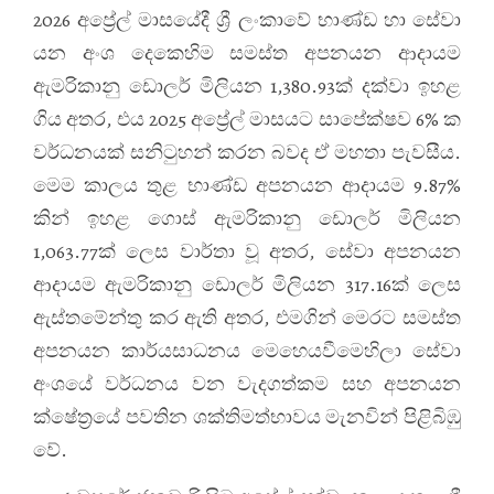
2026 අප්‍රේල් මාසයේදී ශ්‍රී ලංකාවේ භාණ්ඩ හා සේවා
යන අංශ දෙකෙහිම සමස්ත අපනයන ආදායම
ඇමරිකානු ඩොලර් මිලියන 1,380.93ක් දක්වා ඉහළ
ගිය අතර, එය 2025 අප්‍රේල් මාසයට සාපේක්ෂව 6% ක
වර්ධනයක් සනිටුහන් කරන බවද ඒ මහතා පැවසීය.
මෙම කාලය තුළ භාණ්ඩ අපනයන ආදායම 9.87%
කින් ඉහළ ගොස් ඇමරිකානු ඩොලර් මිලියන
1,063.77ක් ලෙස වාර්තා වූ අතර, සේවා අපනයන
ආදායම ඇමරිකානු ඩොලර් මිලියන 317.16ක් ලෙස
ඇස්තමේන්තු කර ඇති අතර, එමගින් මෙරට සමස්ත
අපනයන කාර්යසාධනය මෙහෙයවීමෙහිලා සේවා
අංශයේ වර්ධනය වන වැදගත්කම සහ අපනයන
ක්ෂේත්‍රයේ පවතින ශක්තිමත්භාවය මැනවින් පිළිබිඹු
වේ.