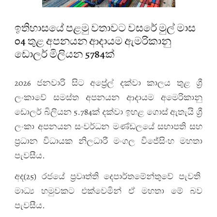
ඉතිහාසයේ පළමු වතාවට වසරේ මුල් මාස
04 තුළ අපනයන ආදායම ඇමරිකානු
ඩොලර් මිලියන 5784ක්
2026 ජනවාරි සිට අප්‍රේල් දක්වා කාලය තුළ ශ්‍රී
ලංකාවේ සමස්ත අපනයන ආදායම අමෙරිකානු
ඩොලර් බිලියන 5.784ක් දක්වා ඉහළ ගොස් ඇතැයි ශ්‍රී
ලංකා අපනයන සංවර්ධන මණ්ඩලයේ සභාපති සහ
ප්‍රධාන විධායක නිලධාරී මංගල විජේසිංහ මහතා
පැවසීය.
අද(25) රජයේ ප්‍රවෘත්ති දෙපාර්තමේන්තුවේ පැවති
මාධ්‍ය හමුවකට එක්වෙමින් ඒ මහතා මේ බව
පැවසීය.