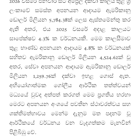
2026 වසරේ ජනවාරි සිට අප්‍රේල් දක්වා කාලය තුළ ශ්‍රී
ලංකාවේ සමස්ත අපනයන ආදායම ඇමරිකානු
ඩොලර් මිලියන 5,784.38ක් ලෙස ඇස්තමේන්තු කර
ඇති අතර, එය 2025 වසරේ අදාළ කාලයට
සාපේක්ෂව 4.3% ක වර්ධනයකි. මෙම කාලසීමාව
තුළ භාණ්ඩ අපනයන ආදායම 4.8% ක වර්ධනයක්
සහිතව ඇමරිකානු ඩොලර් මිලියන 4,524.62ක් වූ
අතර, සේවා අපනයන ආදායම ඇමරිකානු ඩොලර්
මිලියන 1,259.76ක් දක්වා ඉහළ ගොස් ඇත.
අභියෝගාත්මක ගෝලීය ආර්ථික තත්ත්වයන්
මධ්‍යයේ වුවද අත්පත් කරගත් මෙම ප්‍රගතිය හරහා
මෙරට අපනයන අංශයේ පවතින ස්ථාවරත්වය සහ
ශක්තිමත්භාවය මෙන්ම දැනුම මත පදනම් වූ
ආර්ථිකයේ වර්ධනය වන වැදගත්කම මැනවින්
පිළිබිඹු වේ.