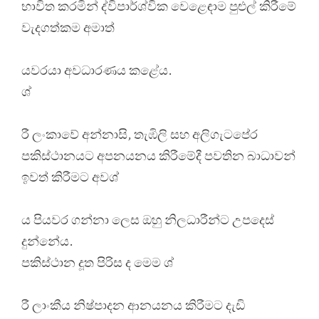
භාවිත කරමින් ද්විපාර්ශ්වික වෙළෙඳාම පුළුල් කිරීමේ
වැදගත්කම අමාත්
යවරයා අවධාරණය කළේය.
ශ්
රී ලංකාවේ අන්නාසි, තැඹිලි සහ අලිගැටපේර
පකිස්ථානයට අපනයනය කිරීමේදී පවතින බාධාවන්
ඉවත් කිරීමට අවශ්
ය පියවර ගන්නා ලෙස ඔහු නිලධාරීන්ට උපදෙස්
දුන්නේය.
පකිස්ථාන දූත පිරිස ද මෙම ශ්
රී ලාංකීය නිෂ්පාදන ආනයනය කිරීමට දැඩි