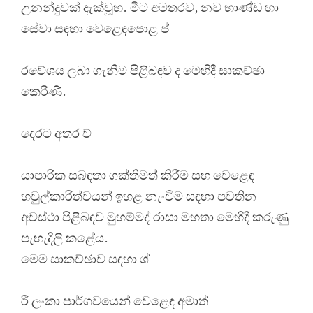
උනන්දුවක් දැක්වූහ. මීට අමතරව, නව භාණ්ඩ හා
සේවා සඳහා වෙළෙඳපොළ ප්
රවේශය ලබා ගැනීම පිළිබඳව ද මෙහිදී සාකච්ඡා
කෙරිණි.
දෙරට අතර ව්
යාපාරික සබඳතා ශක්තිමත් කිරීම සහ වෙළෙඳ
හවුල්කාරිත්වයන් ඉහළ නැංවීම සඳහා පවතින
අවස්ථා පිළිබඳව මුහම්මද් රාසා මහතා මෙහිදී කරුණු
පැහැදිලි කළේය.
මෙම සාකච්ඡාව සඳහා ශ්
රී ලංකා පාර්ශවයෙන් වෙළෙඳ අමාත්