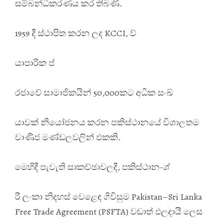
සම්බන්ධීකරණය කර තිබිණි.
1959 දී ස්ථාපිත කරන ලද KCCI, ව්
යාපාරික ප්
රජාවේ සාමාජිකයින් 50,000කට අධික සංඛ්
යාවක් නියෝජනය කරන පකිස්ථානයේ විශාලතම
වාණිජ මණ්ඩලවලින් එකකි.
මෙහිදී පැවැති සාකච්ඡාවලදී, පකිස්ථාන-ශ්
රී ලංකා නිදහස් වෙළෙඳ ගිවිසුම Pakistan–Sri Lanka
Free Trade Agreement (PSFTA) වඩාත් ඵලදායී ලෙස