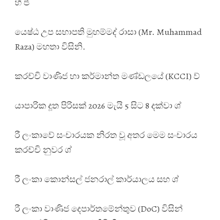
හි ජ්
යෙෂ්ඨ උප සභාපති මුහම්මද් රාසා (Mr. Muhammad
Raza) මහතා විසිනි.
කරච්චි වාණිජ හා කර්මාන්ත මණ්ඩලයේ (KCCI) ව්
යාපාරික දූත පිරිසක් 2026 මැයි 5 සිට 8 දක්වා ශ්
රී ලංකාවේ සංචාරයක නිරත වූ අතර මෙම සංචාරය
කරච්චි නුවර ශ්
රී ලංකා කොන්සල් ජනරාල් කාර්යාලය සහ ශ්
රී ලංකා වාණිජ දෙපාර්තමේන්තුව (DoC) විසින්