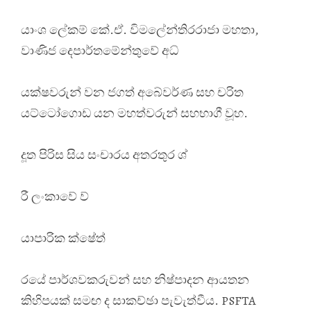
යාංශ ලේකම් කේ.ඒ. විමලේන්තිරරාජා මහතා,
වාණිජ දෙපාර්තමේන්තුවේ අධ්
යක්ෂවරුන් වන ජගත් අබේවර්ණ සහ චරිත
යට්ටෝගොඩ යන මහත්වරුන් සහභාගී වූහ.
දූත පිරිස සිය සංචාරය අතරතුර ශ්
රී ලංකාවේ ව්
යාපාරික ක්ෂේත්
රයේ පාර්ශවකරුවන් සහ නිෂ්පාදන ආයතන
කිහිපයක් සමඟ ද සාකච්ඡා පැවැත්වීය. PSFTA