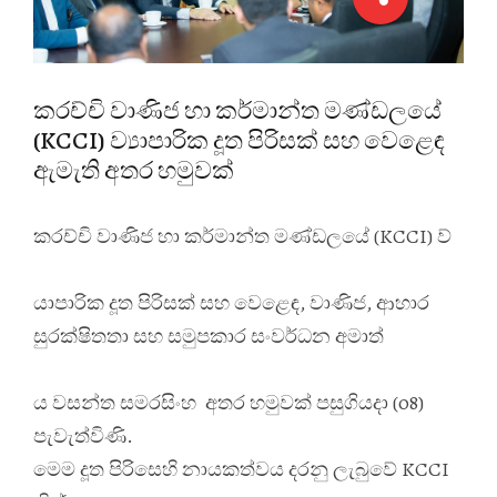
කරච්චි වාණිජ හා කර්මාන්ත මණ්ඩලයේ
(KCCI) ව්‍යාපාරික දූත පිරිසක් සහ වෙළෙඳ
ඇමැති අතර හමුවක්
කරච්චි වාණිජ හා කර්මාන්ත මණ්ඩලයේ (KCCI) ව්
යාපාරික දූත පිරිසක් සහ වෙළෙඳ, වාණිජ, ආහාර
සුරක්ෂිතතා සහ සමුපකාර සංවර්ධන අමාත්
ය වසන්ත සමරසිංහ අතර හමුවක් පසුගියදා (08)
පැවැත්විණි.
මෙම දූත පිරිසෙහි නායකත්වය දරනු ලැබුවේ KCCI