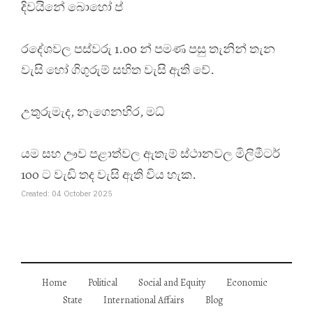
දිවයිනේ බොහෝ ප්
රදේශවල පස්වරු 1.00 න් පමණ පසු තැනින් තැන
වැසි හෝ ගිගුරුම් සහිත වැසි ඇති වේ.
උතුරුමැද, නැගෙනහිර, මධ්
යම සහ ඌව පළාත්වල ඇතැම් ස්ථානවල මිලිමීටර්
100 ට වැඩි තද වැසි ඇති විය හැක.
Created: 04 October 2025
Home
Political
Social and Equity
Economic
State
International Affairs
Blog