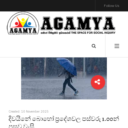
Follow Us
Created: 10 November 2025
දිවයිනේ බොහෝ ප්‍රදේශවල පස්වරු 1.00න්
පසුව වැසි