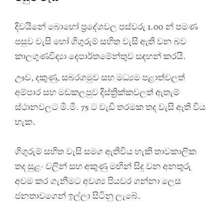
දිවයිනේ බොහෝ ප්‍රදේශවල පස්වරු 1.00 න් පමණ
පසුව වැසි හෝ ගිගුරුම් සහිත වැසි ඇති වන බව
කාලගුණවිද්‍යා දෙපාර්තමේන්තුව සඳහන් කරයි.
ඌව, දකුණු, සබරගමුව සහ මධ්‍යම පළාත්වලත්
අම්පාර සහ මඩකලපුව දිස්ත්‍රික්කවලත් ඇතැම්
ස්ථානවලට මි.මී. 75 ට වැඩි තරමක තද වැසි ඇති විය
හැක.
ගිගුරුම් සහිත වැසි සමග ඇතිවිය හැකි තාවකාලික
තද සුළං වලින් සහ අකුණු මඟින් සිදු වන අනතුරු
අවම කර ගැනීමට අවශ්‍ය පියවර ගන්නා ලෙස
ජනතාවගෙන් ඉල්ලා සිටිනු ලැබේ.